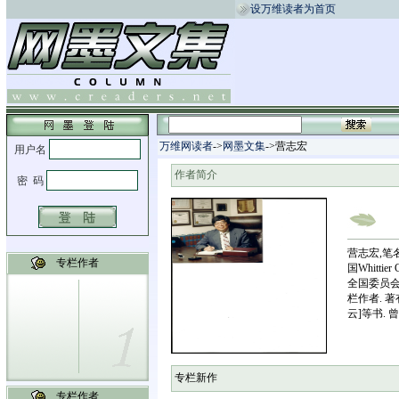
设万维读者为首页
万维网读者
->
网墨文集
->营志宏
作者简介
营志宏,笔
专栏作者
国Whitti
全国委员会
栏作者. 著
云]等书.
专栏新作
专栏作者