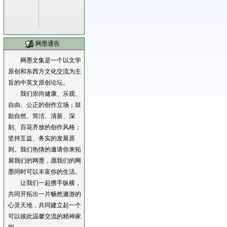
网墨通告
网墨文集是一个以文学
原创和东西方文化交流为主
旨的中英文原创论坛。
我们崇尚健康、乐观、
自由、公正的创作立场；鼓
励自然、简洁、清新、深
刻、百花齐放的创作风格；
坚持互益、务实的发展原
则。我们热情的邀请你来拓
展我们的网墨，愿我们的网
墨同时可以丰富你的生活。
让我们一起携手纵横，
共同开拓出一片畅然遨游的
心灵天地，共同建立起一个
可以彼此温馨交流的精神家