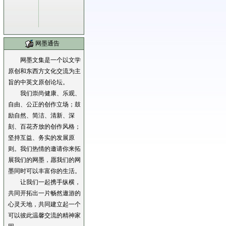
网墨通告
网墨文集是一个以文学
原创和东西方文化交流为主
旨的中英文原创论坛。
我们崇尚健康、乐观、
自由、公正的创作立场；鼓
励自然、简洁、清新、深
刻、百花齐放的创作风格；
坚持互益、务实的发展原
则。我们热情的邀请你来拓
展我们的网墨，愿我们的网
墨同时可以丰富你的生活。
让我们一起携手纵横，
共同开拓出一片畅然遨游的
心灵天地，共同建立起一个
可以彼此温馨交流的精神家