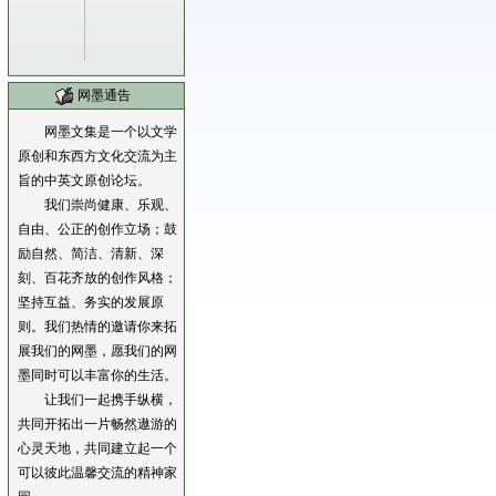
网墨通告
网墨文集是一个以文学
原创和东西方文化交流为主
旨的中英文原创论坛。
我们崇尚健康、乐观、
自由、公正的创作立场；鼓
励自然、简洁、清新、深
刻、百花齐放的创作风格；
坚持互益、务实的发展原
则。我们热情的邀请你来拓
展我们的网墨，愿我们的网
墨同时可以丰富你的生活。
让我们一起携手纵横，
共同开拓出一片畅然遨游的
心灵天地，共同建立起一个
可以彼此温馨交流的精神家