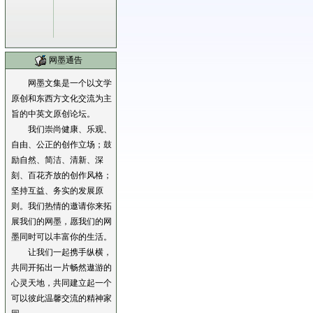
网墨通告
网墨文集是一个以文学
原创和东西方文化交流为主
旨的中英文原创论坛。
我们崇尚健康、乐观、
自由、公正的创作立场；鼓
励自然、简洁、清新、深
刻、百花齐放的创作风格；
坚持互益、务实的发展原
则。我们热情的邀请你来拓
展我们的网墨，愿我们的网
墨同时可以丰富你的生活。
让我们一起携手纵横，
共同开拓出一片畅然遨游的
心灵天地，共同建立起一个
可以彼此温馨交流的精神家