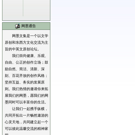
网墨通告
网墨文集是一个以文学
原创和东西方文化交流为主
旨的中英文原创论坛。
我们崇尚健康、乐观、
自由、公正的创作立场；鼓
励自然、简洁、清新、深
刻、百花齐放的创作风格；
坚持互益、务实的发展原
则。我们热情的邀请你来拓
展我们的网墨，愿我们的网
墨同时可以丰富你的生活。
让我们一起携手纵横，
共同开拓出一片畅然遨游的
心灵天地，共同建立起一个
可以彼此温馨交流的精神家