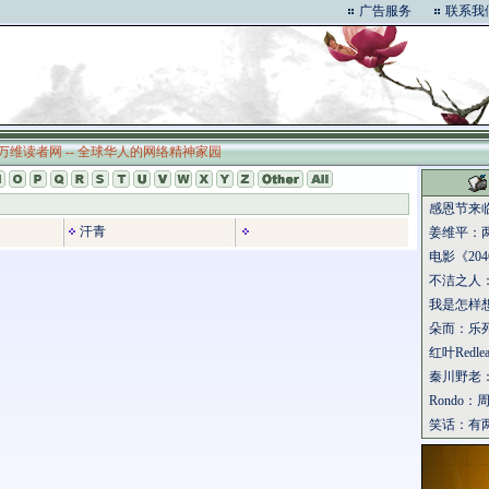
广告服务
联系我
万维读者网 -- 全球华人的网络精神家园
感恩节来
汗青
姜维平：
电影《204
不洁之人
我是怎样
朵而：乐
红叶Redl
秦川野老
Rondo
笑话：有