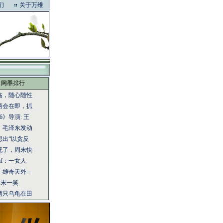
们
关于万维
网墨排行
临，随心随性
两会在即，抓
6》导演: 王
：毛泽东发动
想出“以贪反
死了，周末快
eaf：一女人
：雄奇天外－
：周末一笑
两只乌龟在田