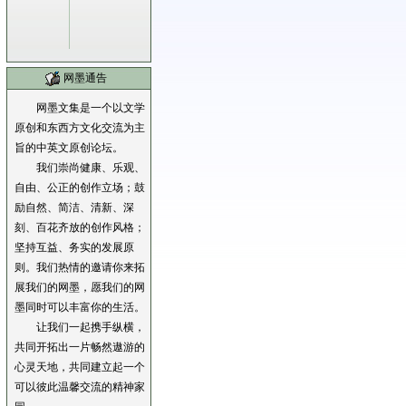
网墨通告
网墨文集是一个以文学
原创和东西方文化交流为主
旨的中英文原创论坛。
我们崇尚健康、乐观、
自由、公正的创作立场；鼓
励自然、简洁、清新、深
刻、百花齐放的创作风格；
坚持互益、务实的发展原
则。我们热情的邀请你来拓
展我们的网墨，愿我们的网
墨同时可以丰富你的生活。
让我们一起携手纵横，
共同开拓出一片畅然遨游的
心灵天地，共同建立起一个
可以彼此温馨交流的精神家