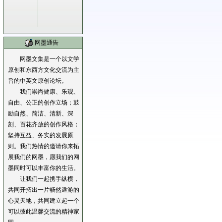
网墨通告
网墨文集是一个以文学
原创和东西方文化交流为主
旨的中英文原创论坛。
我们崇尚健康、乐观、
自由、公正的创作立场；鼓
励自然、简洁、清新、深
刻、百花齐放的创作风格；
坚持互益、务实的发展原
则。我们热情的邀请你来拓
展我们的网墨，愿我们的网
墨同时可以丰富你的生活。
让我们一起携手纵横，
共同开拓出一片畅然遨游的
心灵天地，共同建立起一个
可以彼此温馨交流的精神家