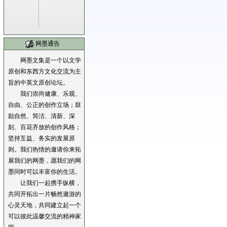
网墨通告
网墨文集是一个以文学
原创和东西方文化交流为主
旨的中英文原创论坛。
我们崇尚健康、乐观、
自由、公正的创作立场；鼓
励自然、简洁、清新、深
刻、百花齐放的创作风格；
坚持互益、务实的发展原
则。我们热情的邀请你来拓
展我们的网墨，愿我们的网
墨同时可以丰富你的生活。
让我们一起携手纵横，
共同开拓出一片畅然遨游的
心灵天地，共同建立起一个
可以彼此温馨交流的精神家