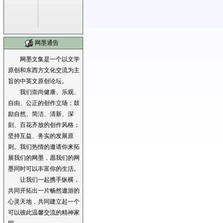
网墨通告
网墨文集是一个以文学
原创和东西方文化交流为主
旨的中英文原创论坛。
我们崇尚健康、乐观、
自由、公正的创作立场；鼓
励自然、简洁、清新、深
刻、百花齐放的创作风格；
坚持互益、务实的发展原
则。我们热情的邀请你来拓
展我们的网墨，愿我们的网
墨同时可以丰富你的生活。
让我们一起携手纵横，
共同开拓出一片畅然遨游的
心灵天地，共同建立起一个
可以彼此温馨交流的精神家