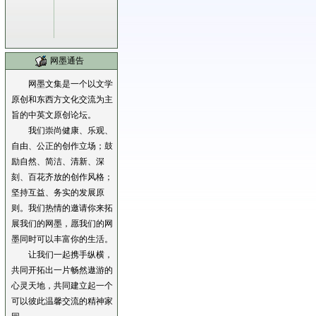
网墨通告
网墨文集是一个以文学
原创和东西方文化交流为主
旨的中英文原创论坛。
我们崇尚健康、乐观、
自由、公正的创作立场；鼓
励自然、简洁、清新、深
刻、百花齐放的创作风格；
坚持互益、务实的发展原
则。我们热情的邀请你来拓
展我们的网墨，愿我们的网
墨同时可以丰富你的生活。
让我们一起携手纵横，
共同开拓出一片畅然遨游的
心灵天地，共同建立起一个
可以彼此温馨交流的精神家