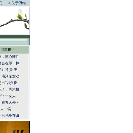
们
关于万维
网墨排行
临，随心随性
两会在即，抓
6》导演: 王
：毛泽东发动
想出“以贪反
死了，周末快
eaf：一女人
：雄奇天外－
：周末一笑
两只乌龟在田