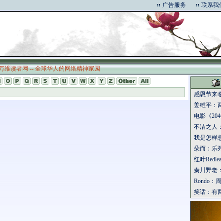
广告服务
联系我
万维读者网 -- 全球华人的网络精神家园
感恩节来
姜维平：
电影《204
不洁之人
我是怎样
朵而：乐
红叶Redl
秦川野老
Rondo
笑话：有