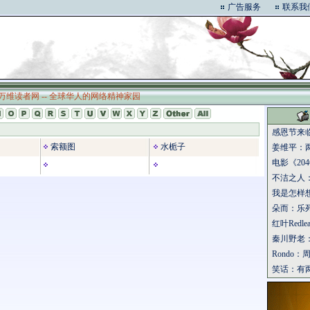
广告服务
联系我
万维读者网 -- 全球华人的网络精神家园
感恩节来
索额图
水栀子
姜维平：
电影《204
不洁之人
我是怎样
朵而：乐
红叶Redl
秦川野老
Rondo
笑话：有