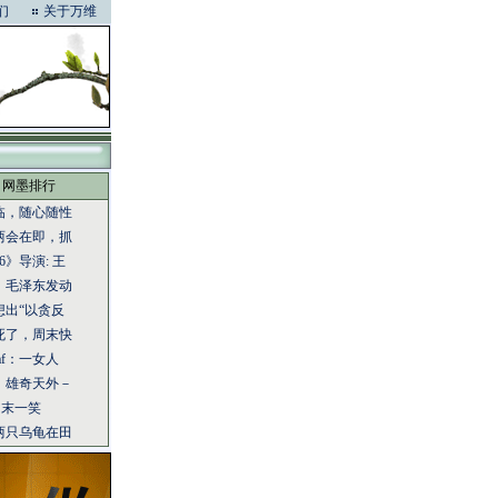
们
关于万维
网墨排行
临，随心随性
两会在即，抓
6》导演: 王
：毛泽东发动
想出“以贪反
死了，周末快
eaf：一女人
：雄奇天外－
：周末一笑
两只乌龟在田