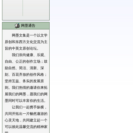
网墨通告
网墨文集是一个以文学
原创和东西方文化交流为主
旨的中英文原创论坛。
我们崇尚健康、乐观、
自由、公正的创作立场；鼓
励自然、简洁、清新、深
刻、百花齐放的创作风格；
坚持互益、务实的发展原
则。我们热情的邀请你来拓
展我们的网墨，愿我们的网
墨同时可以丰富你的生活。
让我们一起携手纵横，
共同开拓出一片畅然遨游的
心灵天地，共同建立起一个
可以彼此温馨交流的精神家