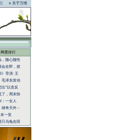
们
关于万维
网墨排行
临，随心随性
两会在即，抓
6》导演: 王
：毛泽东发动
想出“以贪反
死了，周末快
eaf：一女人
：雄奇天外－
：周末一笑
两只乌龟在田