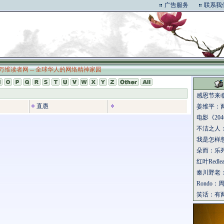
广告服务
联系我
万维读者网 -- 全球华人的网络精神家园
感恩节来
直愚
姜维平：
电影《204
不洁之人
我是怎样
朵而：乐
红叶Redl
秦川野老
Rondo
笑话：有