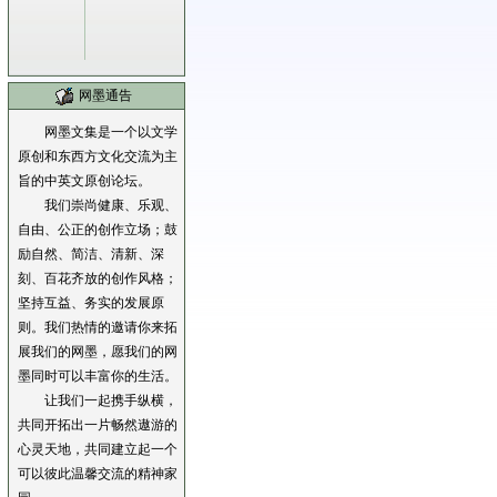
网墨通告
网墨文集是一个以文学
原创和东西方文化交流为主
旨的中英文原创论坛。
我们崇尚健康、乐观、
自由、公正的创作立场；鼓
励自然、简洁、清新、深
刻、百花齐放的创作风格；
坚持互益、务实的发展原
则。我们热情的邀请你来拓
展我们的网墨，愿我们的网
墨同时可以丰富你的生活。
让我们一起携手纵横，
共同开拓出一片畅然遨游的
心灵天地，共同建立起一个
可以彼此温馨交流的精神家