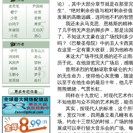
论》，其中大部分章节就是在那里完
老秃笔
尹国斌
生”、“绝对剩余价值与相对剩余价
樱宁
吹雪
发展的高瞻远瞩，连同他不朽的智
少君
老郸
我还未从马克思、恩格斯的精神
白鸽子
摩罗
了几乎悄无声息的脚步声，那是法
朱健国
王伯庆
小尼
酒心
了。不知这大文豪在这广场找到多
吗？《巴黎圣母院》中的丑人卡西
专栏作者
在这里一定有重大收获，因为他称布
伊可
京东山人
来这大广场寻找灵感的还不止雨
润涛阎
老么
历于此。在他游览完大广场后，感
风雨声
望秋
峻峰
直愚
曾用浓烈的笔触讴歌拿破仑的大
王鹏令
梦子
的无生命力，使得他心灰意懒，随
老黑猫
俞行
以至于在他生命的最后十年，他几
熊熊燃烧，气贯长虹。
同样在十九世纪，对现代艺术作
不知他那与众不同的艺术构思，能
其实，按现代人的标准，这个所
米，宽仅
70
米，四周矗立着几幢有
场。约在十三世纪的时候，广场的
展成可以举行较大音乐会的广场。