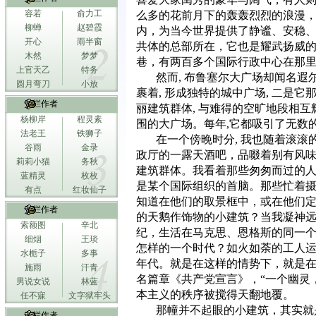
容若
俞力工
么多的花前月下的轰轰烈烈的浪漫
柳蝉
赵碧霞
内，为当今世界提供了静谧、安稳
开心
雨半窗
共体的总部所在，它也是耀武扬威
木然
梦梦
巷，有两百多个国际行政中心在那
上官天乙
特务
然而
,
布鲁塞尔大广场却闻名遐
圆月弯刀
小放
裹着
,
形成独特的城中广场
,
二是它
专栏作者
丽建筑群体
,
与难得的空旷地段相互
杨柳岸
程灵素
围的大广场。每年
,
它都吸引了无数
法老王
铁狮子
在一个傍晚时分
,
我也随着滚滚
谷雨
金录
政厅的一露天酒吧，品啜着别有风
莉莉小猫
务秋
建筑群体。我看着那些匆匆而过的
蓝精灵
枚枚
是某个国际组织的首脑。那些忙着
有点
红妆仙子
知道在他们的取景框中，或在他们
专栏作者
的天鹅作饰物的小建筑？当我凝神
索额图
辛北
纪，生活在马克思、恩格斯的同一
细烟
王琰
怎样的一个时代？如火如荼的工人
水栀子
多事
年代。就是在这样的情势下，就是
施雨
汗青
名篇章《共产党宣言》，“一个幽灵
男说女说
林蓝
本主义的秩序被搅得天翻地覆。
任不寐
文字狱牢头
那幢并不起眼的小建筑，其实就
专栏作者