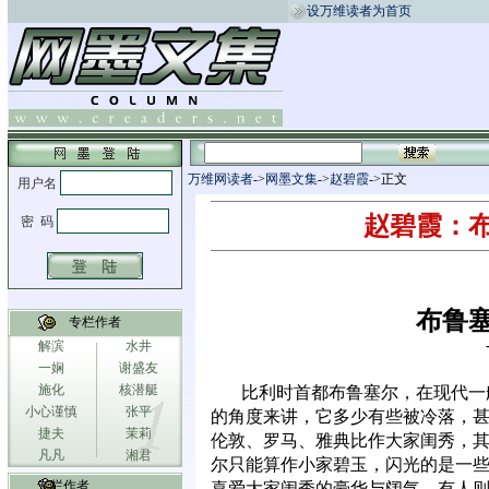
设万维读者为首页
万维网读者
->
网墨文集
->
赵碧霞
->正文
赵碧霞：
布鲁
专栏作者
解滨
水井
一娴
谢盛友
施化
核潜艇
比利时首都布鲁塞尔，在现代一
小心谨慎
张平
的角度来讲，它多少有些被冷落，
捷夫
茉莉
伦敦、罗马、雅典比作大家闺秀，
凡凡
湘君
尔只能算作小家碧玉，闪光的是一
专栏作者
喜爱大家闺秀的豪华与阔气，有人