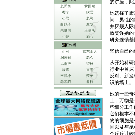
的讲座，此
老秃笔
尹国斌
樱宁
吹雪
她选择了康
少君
老郸
间，男性的
白鸽子
摩罗
并厌烦人际
朱健国
王伯庆
致赞许她的
小尼
酒心
研究连锁基
专栏作者
坚信自己的
伊可
京东山人
润涛阎
老么
从开始科研
风雨声
望秋
行业中首屈
峻峰
直愚
反对。新发
王鹏令
梦子
老黑猫
俞行
识的墙上。
她的一些奇
上，万物是
些细分工作
它们根本不
物的细胞是
间以及与昆
个斤斤计较