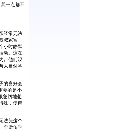
，我一点都不
亲经常无法
叔叔家寄
个小时静默
活动。这在
为。他们没
向大自然学
子的喜好会
重要的是小
很急切地想
特殊，使芭
无法凭这个
一个遗传学