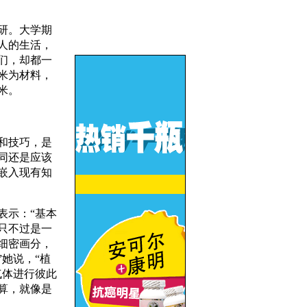
研。大学期
人的生活，
们，却都一
米为材料，
米。
和技巧，是
同还是应该
嵌入现有知
表示：“基本
只不过是一
细密画分，
她说，“植
气体进行彼此
算，就像是