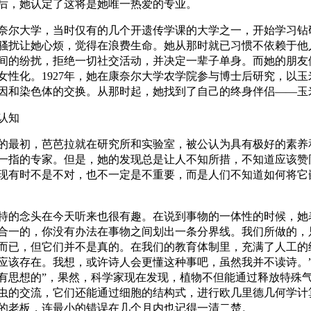
后，她认定了这将是她唯一热爱的专业。
奈尔大学，当时仅有的几个开遗传学课的大学之一，开始学习钻
骚扰让她心烦，觉得在浪费生命。她从那时就已习惯不依赖于他
间的纷扰，拒绝一切社交活动，并决定一辈子单身。而她的朋友
女性化。
1927
年，她在康奈尔大学农学院参与博士后研究，以玉
因和染色体的交换。从那时起，她找到了自己的终身伴侣——玉
认知
的最初，芭芭拉就在研究所和实验室，被公认为具有极好的素养
一指的专家。但是，她的发现总是让人不知所措，不知道应该赞
现有时不是不对，也不一定是不重要，而是人们不知道如何将它
特的念头在今天听来也很有趣。在说到事物的一体性的时候，她
合一的，你没有办法在事物之间划出一条分界线。我们所做的，
而已，但它们并不是真的。在我们的教育体制里，充满了人工的
应该存在。我想，或许诗人会更懂这种事吧，虽然我并不读诗。”
有思想的”，果然，科学家现在发现，植物不但能通过释放特殊
虫的交流，它们还能通过细胞的结构式，进行欧几里德几何学计
的老板，连最小的错误在几个月内也记得一清二楚。