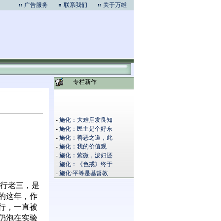
广告服务
联系我们
关于万维
专栏新作
-
施化：大难启发良知
-
施化：民主是个好东
-
施化：善恶之道，此
-
施化：我的价值观
-
施化：紫微，泼妇还
-
施化：《色戒》终于
-
施化:平等是基督教
行老三，是
的这年，作
行，一直被
仍泡在实验