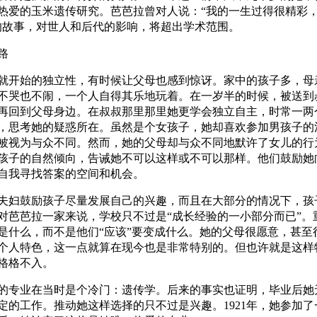
热爱的玉米遗传研究。芭芭拉曾对人说：“我的一生过得很精彩
的故事，对世人和后代的影响，将超出学术范围。
路
就开始的独立性，有时候让父母也感到惊讶。家中的孩子多，母
不哭也不闹，一个人自得其乐地玩着。在一岁半的时候，被送到
再回到父母身边。在叔叔那里那里她更学会独立自主，时常一两
，思考她的疑惑所在。虽然是个女孩子，她却喜欢参加男孩子的
被视为与众不同。然而，她的父母却与众不同地默许了女儿的行
孩子的自然倾向，告诫她不可以这样或不可以那样。他们鼓励她
自我寻找答案的空间和机会。
夫妇鼓励孩子尽量发展自己的兴趣，而且在大部分的情况下，孩
对芭芭拉一家来说，学校只不过是“成长经验的一小部分而已”。
是什么，而不是他们“应该”要变成什么。她的父母很愿意，甚至
个人特色，这一点就算在现今也是非常特别的。但也许就是这样
格格不入。
的专业在当时是个冷门：遗传学。后来的事实也证明，毕业后她
定的工作。推动她这样选择的只不过是兴趣。
1921
年，她参加了