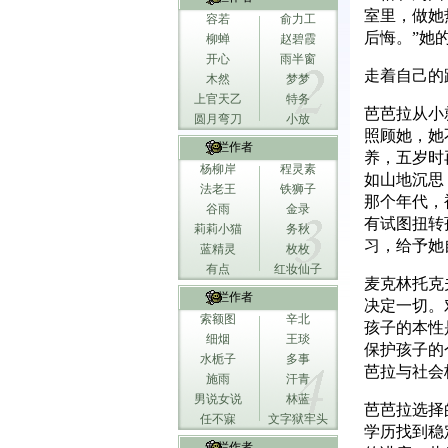
室里，做她
容若
俞力工
后悔。”她
柳蝉
赵碧霞
开心
雨半窗
走着自己的
木然
梦梦
上官天乙
特务
芭芭拉从小
圆月弯刀
小放
照顾她，她
专栏作者
养，五岁时
杨柳岸
程灵素
如山地沉思
法老王
铁狮子
那个年代，
谷雨
金录
有试图扭转
莉莉小猫
务秋
习，给予她
蓝精灵
枚枚
有点
红妆仙子
麦克林托克
专栏作者
决定一切。
索额图
辛北
孩子的本性
细烟
王琰
保护孩子的
水栀子
多事
芭拉与社会
施雨
汗青
男说女说
林蓝
芭芭拉选择
任不寐
文字狱牢头
学历找到稳
专栏作者