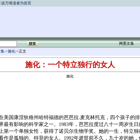
设万维读者为首页
网墨文集
文集
->
施化
->正文
施化：一个特立独行的女人
施化
在美国康涅狄格州哈特福德的芭芭拉
.
麦克林托克，四个孩子的排
界最有影响的科学家之一。
1983
年，芭芭拉度过八十一周岁生日
上第一个单独女性，获得了诺贝尔生物学奖。她的一生，特立独
看作是孤独的、特异的女人。
1992
年逝世前不久，九十岁的她，