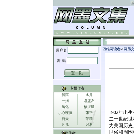
万维网读者
->
网墨
专栏作者
解滨
水井
一娴
谢盛友
施化
核潜艇
1902
年出生
小心谨慎
张平
二十世纪世
捷夫
茉莉
凡凡
湘君
为美国历史
世俗和周围
专栏作者