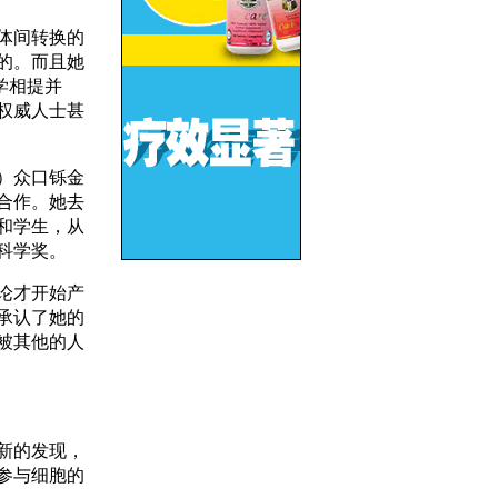
体间转换的
的。而且她
学相提并
权威人士甚
）众口铄金
合作。她去
和学生，从
科学奖。
论才开始产
承认了她的
被其他的人
新的发现，
参与细胞的