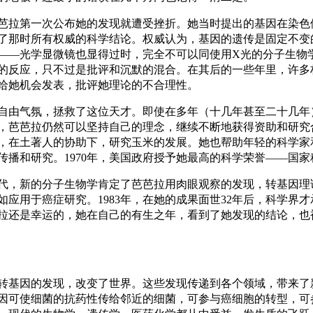
芭拉第一次公布她的发现就遭受挫折。她当时提出的基因在染色
了那时所有权威的科学结论。权威认为，基因的遗传是固定不变
——光学显微镜也显得过时，完全不可以同使用
X
光的分子生物
的反应，只不过是批评和沉默的混合。在其后的一些年里，许多
给她机会发表，批评她理论的不合理性。
自由气氛，拯救了这位天才。即使在多年（十几年甚至二十几年
，芭芭拉仍然可以坚持自己的理念，继续不断地获得资助和研究
，在土著人的协助下，研究玉米的发展。她也帮助年轻的科学家
传播和研究。
1970
年，美国政府授予她最高的科学荣誉——国家
代，新的分子生物学肯定了芭芭拉用肉眼观察的发现，转基因理
如应用于癌症研究。
1983
年，在她的成果面世
32
年后，科学界才
拉还是幸运的，她在自己的有生之年，看到了她发现的结论，也
转基因的发现，改变了世界。这些发现传递到各个领域，带来了
因可使细菌的抗药性传给邻近的细菌，可参与癌细胞的转型，可