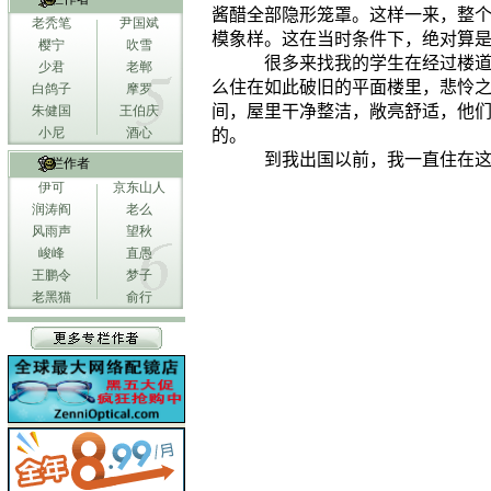
酱醋全部隐形笼罩。这样一来，整
老秃笔
尹国斌
模象样。这在当时条件下，绝对算
樱宁
吹雪
很多来找我的学生在经过楼
少君
老郸
么住在如此破旧的平面楼里，悲怜
白鸽子
摩罗
间，屋里干净整洁，敞亮舒适，他
朱健国
王伯庆
小尼
酒心
的。
到我出国以前，我一直住在
专栏作者
伊可
京东山人
润涛阎
老么
风雨声
望秋
峻峰
直愚
王鹏令
梦子
老黑猫
俞行