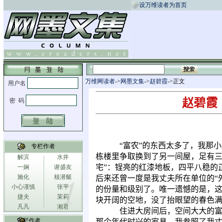
设万维读者为首页
万维网读者
->
网墨文集
->
赵碧霞
->正文
赵碧霞
“
富农
”
的东西太多了，我那小
专栏作者
栋楼里争取换到了另一间屋，足有三
解滨
水井
宅”：锃亮的红漆地板，四平八稳的
一娴
谢盛友
施化
核潜艇
后来还曾一度是我丈夫所在单位的“
小心谨慎
张平
的份量和级别了。唯一遗憾的是，这
捷夫
茉莉
块开阔的空地，没了抬眼望的春色
凡凡
湘君
住进大房间后，空间大大的
专栏作者
那个年代时兴的家具。我参照了我