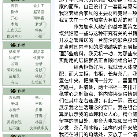
容若
俞力工
家的面积，自己设计了一套能与原
柳蝉
赵碧霞
我这套组合家具的主要材料竟是一
开心
雨半窗
我丈夫在一个与加拿大有联系的部
木然
梦梦
作为加拿大政府的基本国策
上官天乙
特务
慨然馈赠一些与这种研究有关的书
圆月弯刀
小放
开发总署赠送的一台前沿的彩色胶
专栏作者
是当时国内罕见的质地结实的五层
杨柳岸
程灵素
理那些废料，我灵机一动，为那些来
法老王
铁狮子
实耐用的层板就名正言顺地组合进
谷雨
金录
组合柜做好后，我就请人漆
莉莉小猫
务秋
配，而大立柜，书柜，长条茶几，
蓝精灵
枚枚
置在中央，把房间一分为二。里面
有点
红妆仙子
流砥柱，贴墙处，两个书柜一字排
专栏作者
稳重心之制衡点，将内寝协调得恰
索额图
辛北
们在其中左右逢源；有此一隅，赛
细烟
王琰
展示我之生活理念的窗口。我在组
水栀子
多事
算是展示我的童趣和女人心，精心
施雨
汗青
留存的醒目处，那台大电视如黑暗
男说女说
林蓝
沙发，茶几和冰箱，这样的对称安
任不寐
文字狱牢头
我还在进门的角落处，安放了一个
专栏作者