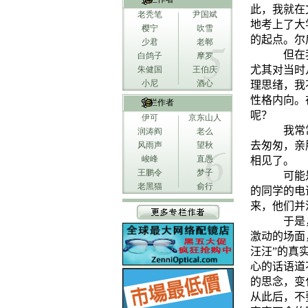
此，我就在
老秃笔
尹国斌
地考上了大
樱宁
吹雪
的起点。尔后
少君
老郸
但在
白鸽子
摩罗
尤其对当时
朱健国
王伯庆
小尼
酒心
理思绪，我
性格内向。
专栏作者
呢？
伊可
京东山人
我常
润涛阎
老么
去匆匆，亲
风雨声
望秋
峻峰
直愚
相见了。
王鹏令
梦子
可能
老黑猫
俞行
的同学的电
来，他们并
于是
激动的场面
汪汪”的真
心的话语道
的思念，变
从此后，