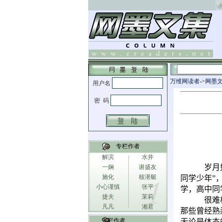
万维网读者
->
网墨
专栏作者
解滨
水井
岁月
一娴
谢盛友
施化
核潜艇
同学少年”
小心谨慎
张平
学，高中同
捷夫
茉莉
很难
凡凡
湘君
那些曾经熟
专栏作者
无论是体态