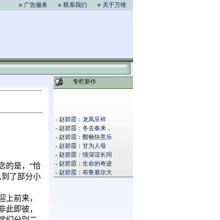
广告服务
联系我们
关于万维
专栏新作
-
赵碧霞：龙凤呈祥
-
赵碧霞：冬去春来，
-
赵碧霞：酣畅快意乐
-
赵碧霞：甘为人母
-
赵碧霞：情深谊长同
-
赵碧霞：生命的奇迹
念的是，“恰
-
赵碧霞：布鲁塞尔大
见到了部分小
迎上前来，
非此即彼，
学们分别二