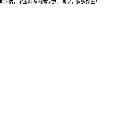
同学情，珍重叮嘱的同学意。同学，多多保重！