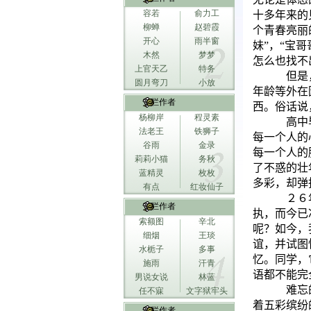
容若
俞力工
十多年来的
柳蝉
赵碧霞
个青春亮丽
开心
雨半窗
妹”，“宝
木然
梦梦
怎么也找不
上官天乙
特务
但是
圆月弯刀
小放
年龄等外在
专栏作者
西。俗话说
杨柳岸
程灵素
高中
法老王
铁狮子
每一个人的
谷雨
金录
每一个人的
莉莉小猫
务秋
了不惑的壮
蓝精灵
枚枚
多彩，却弹
有点
红妆仙子
２６
专栏作者
执，而今已
索额图
辛北
呢？如今，
细烟
王琰
谊，并试图
水栀子
多事
忆。同学，
施雨
汗青
语都不能完
男说女说
林蓝
难忘
任不寐
文字狱牢头
着五彩缤纷
专栏作者