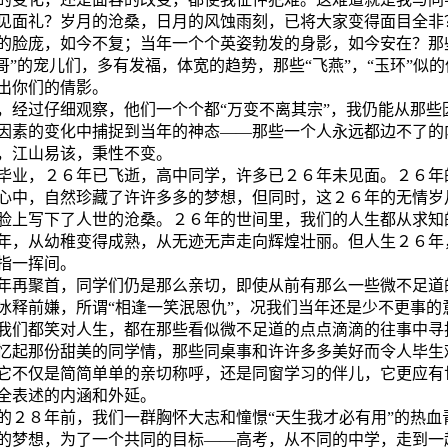
见面礼？岁月的沧桑，日月的风蚀雨刻，已将大家变得面目全非
的脸庞，如今不复；当年一个个英姿勃发的身影，如今安在？那
哥哥”的宠儿们，多有发福，体宽的趋势，那些“飞燕”，“玉环”似
出你们的倩影。
，经过仔细观察，他们一个个都“万变不离其宗”，我仍能从那些
因素的变化中捕捉到当年的神态――那些一个人永远都边不了的
，江山易该，秉性不变。
毕业，２６年已飞逝，高中同学，许多已２６年未见面。２６年
心中，自然珍藏了许许多多的梦想，但同时，这２６年的无情岁
脸上写下了人世的沧桑。２６年的世间里，我们的人生都从求知
年，从幼稚变得成熟，从无迹无声走向辉煌壮丽。但人生２６年
指一挥间。
年再聚首，同学们仍是那么亲切，即使从前有那么一些微不足道
冰释前嫌，所谓“相逢一笑泯恩仇”，况我们当年还是少不更事的
我们都笑对人生，都在那些看似微不足道的点点滴滴的往事中寻
忆起那份甜美的同学情，那些同桌事和许许多多美好而令人毕生
它不仅是简简单单的亲切称呼，还是同窗学习的伴儿，它更应有
全表述的内涵和外延。
的２８年前，我们一群胸怀大志和憧憬“天生我才必有用”的热血
的梦想，为了一个共同的目标――高考，从不同的中学，走到一