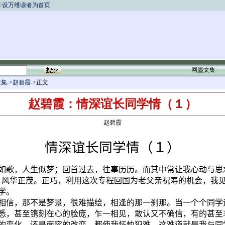
设万维读者为首页
网墨文集
文集
->
赵碧霞
->正文
赵碧霞：情深谊长同学情（１）
赵碧霞
情深谊长同学情（１）
如歌，人生似梦；回首过去，往事历历。而其中常让我心动与思
，风华正茂。正巧，利用这次专程回国为老父亲祝寿的机会，我
学。
相信，那不是梦景，很难描绘，相逢的那一刹那。当一个个同学
悉，甚至镌刻在心的脸庞，乍一相见，敢认又不确信，有的甚至
的变化，还是面容的改变，都使我怔忡犯难。这难道就是我与同