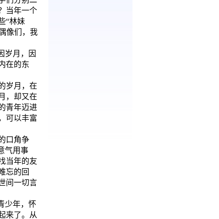
？当年一个
些“林妹
的偶像们，我
因岁月，因
内在的东
的岁月，在
月，却又在
的青年迈进
，可以丰富
的口角争
意气用事
找当年的友
难忘的回
世间一切言
青少年，怀
起来了。从