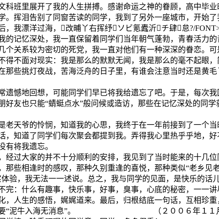
文科班里展开了我的人生拼搏。感谢命运之神的眷顾，高中毕业
学。挥泪告别了同窗苦读的同学，我到了另外一座城市，开始了
，我漂洋过海，改晡丫右挥纾ソビ氪蠹沂チ肆怠?/FONT
我的记忆深处，我一直保留着同学们当年朝气蓬勃，青春活力的
几个关系较为密切的死党，我一直对他们有一种深深的眷恋。可
不得不面对现实：我是那么的默默无闻，我是那么的毫不起眼，
在那些挑灯夜战，苦海泛舟的日子里，有谁会注意当时还是黄毛
常遗憾地回想，可能同学们早已将我给遗忘了吧。于是，每次我
朋好友也只能“蜻蜓点水”般问候或造访，那些在记忆深处的同学
是老天爷的怜悯，知道我的心思，我终于在一年前接到了一个当
话，知道了同学们每次聚会都提到我。弄得我心里热乎乎地，好
没有将我遗忘。
，经过大家的并不十分顺利的安排，我见到了当时能来的十几位
，那些相逢时的感叹，那种久别重逢的喜悦，那种类似“老乡见
实体验，我无法一一述说。总之，我与同学的见面，是快乐的话
不完：什么有趣事，快乐事，好事，臭事，心底的秘密，一一讲
化，人生的感悟，娓娓道来。最后，归根结底一句话，互相珍重
不要“泥牛入海无消息”。 （２００６年１１月