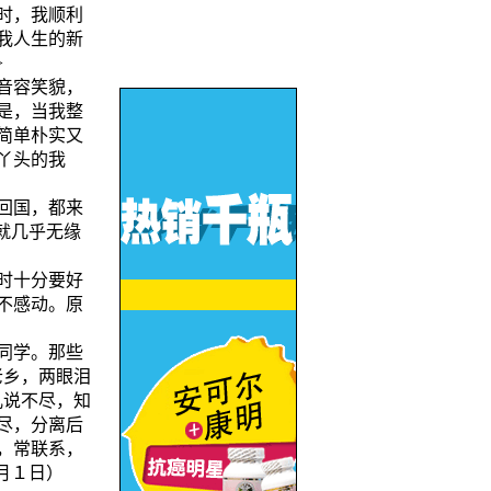
时，我顺利
我人生的新
>
音容笑貌，
是，当我整
简单朴实又
丫头的我
回国，都来
就几乎无缘
时十分要好
不感动。原
同学。那些
老乡，两眼泪
儿说不尽，知
尽，分离后
，常联系，
１日）