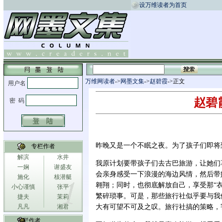
设万维读者为首页
万维网读者
->
网墨文集
->
赵碧霞
->正文
赵碧
昨晚又是一个不眠之夜。为了孩子们即将
专栏作者
解滨
水井
我原计划要带孩子们去古巴旅游，让她们
一娴
谢盛友
会亲身感受一下浪漫的海边风情，然后带
施化
核潜艇
翱翔；同时，也彻底解放自己，享受那“
小心谨慎
张平
繁碎琐事。可是，那些旅行社似乎要与我
捷夫
茉莉
凡凡
湘君
大有可望不可及之叹。旅行社搞的策略，
专栏作者