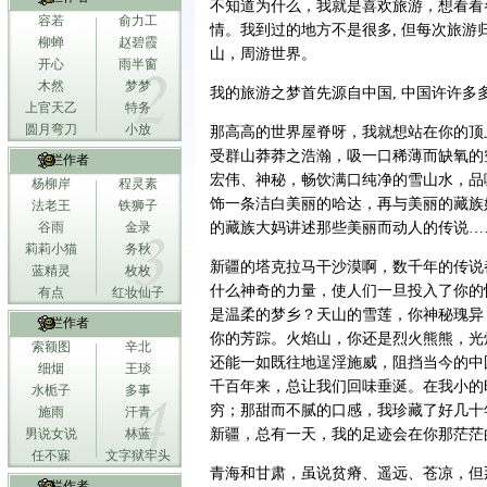
不知道为什么，我就是喜欢旅游，想看看
容若
俞力工
情。我到过的地方不是很多, 但每次旅游归
柳蝉
赵碧霞
山，周游世界。
开心
雨半窗
木然
梦梦
我的旅游之梦首先源自中国, 中国许许多
上官天乙
特务
圆月弯刀
小放
那高高的世界屋脊呀，我就想站在你的顶
受群山莽莽之浩瀚，吸一口稀薄而缺氧的
专栏作者
宏伟、神秘，畅饮满口纯净的雪山水，品
杨柳岸
程灵素
饰一条洁白美丽的哈达，再与美丽的藏族
法老王
铁狮子
谷雨
金录
的藏族大妈讲述那些美丽而动人的传说…
莉莉小猫
务秋
新疆的塔克拉马干沙漠啊，数千年的传说
蓝精灵
枚枚
什么神奇的力量，使人们一旦投入了你的
有点
红妆仙子
是温柔的梦乡？天山的雪莲，你神秘瑰异
专栏作者
你的芳踪。火焰山，你还是烈火熊熊，光
索额图
辛北
还能一如既往地逞淫施威，阻挡当今的中
细烟
王琰
千百年来，总让我们回味垂涎。在我小的
水栀子
多事
穷；那甜而不腻的口感，我珍藏了好几十
施雨
汗青
男说女说
林蓝
新疆，总有一天，我的足迹会在你那茫茫
任不寐
文字狱牢头
青海和甘肃，虽说贫瘠、遥远、苍凉，但
专栏作者