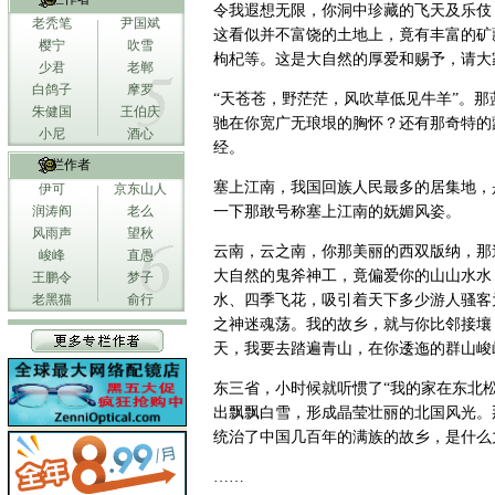
令我遐想无限，你洞中珍藏的飞天及乐伎
老秃笔
尹国斌
这看似并不富饶的土地上，竟有丰富的矿
樱宁
吹雪
枸杞等。这是大自然的厚爱和赐予，请大
少君
老郸
白鸽子
摩罗
“天苍苍，野茫茫，风吹草低见牛羊”。
朱健国
王伯庆
驰在你宽广无琅垠的胸怀？还有那奇特的
小尼
酒心
经。
专栏作者
塞上江南，我国回族人民最多的居集地，
伊可
京东山人
润涛阎
老么
一下那敢号称塞上江南的妩媚风姿。
风雨声
望秋
云南，云之南，你那美丽的西双版纳，那
峻峰
直愚
大自然的鬼斧神工，竟偏爱你的山山水水
王鹏令
梦子
老黑猫
俞行
水、四季飞花，吸引着天下多少游人骚客
之神迷魂荡。我的故乡，就与你比邻接壤
天，我要去踏遍青山，在你逶迤的群山峻
东三省，小时候就听惯了“我的家在东北
出飘飘白雪，形成晶莹壮丽的北国风光。
统治了中国几百年的满族的故乡，是什么
……