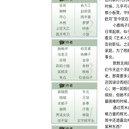
志的新时代的
容若
俞力工
时候，几乎可
柳蝉
赵碧霞
根小板凳，守
开心
雨半窗
赶月
"
至今犹在
木然
梦梦
小鹿纯子
上官天乙
特务
日常起居，似
圆月弯刀
小放
看完《艺术人
专栏作者
告别影坛。之
杨柳岸
程灵素
家庭，为了照
法老王
铁狮子
事业。
谷雨
金录
默默无闻
莉莉小猫
务秋
们今天这个浮
蓝精灵
枚枚
老，那需要多
有点
红妆仙子
还因误诊而经
专栏作者
心；她一如既
索额图
辛北
缤纷，但她不
细烟
王琰
最困难的时候
水栀子
多事
通过荒木
施雨
汗青
格力量的辉光
男说女说
林蓝
其中还透露出
任不寐
文字狱牢头
某种东西？
专栏作者