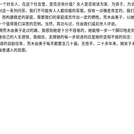
一个好女人，在这个社会里，是否还有价值？女人是否就该为家、为孩子、为
对这一系列问答，我们不可能有人人都信服的答案。但有一点确是肯定的，我
，而构建稳定的家庭，需要我们的家庭成员作出一定的牺牲。荒木由美子，以
一个值得我们深思的范例。当然，其功与过，任由我们或后世人评说。
溯荒木由美子走过的路，我感到她是十分不容易的，她能够一步一个脚印地走
她自己的人生感悟，我相信，支撑她的每一步前进的应是她的坚韧不拔的信念
语的自励信条，荒木由美子每天都要念几十遍。无怪乎，二十多年来，她安于
曲普通人的凯歌。