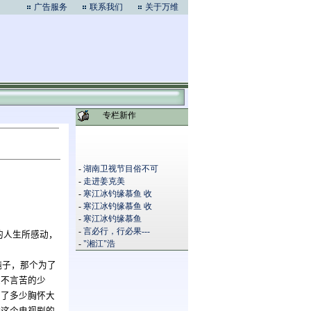
广告服务
联系我们
关于万维
专栏新作
-
湖南卫视节目俗不可
-
走进姜克美
-
寒江冰钓缘慕鱼 收
-
寒江冰钓缘慕鱼 收
-
寒江冰钓缘慕鱼
-
言必行，行必果---
的人生所感动，
-
"湘江"浩
纯子，那个为了
永不言苦的少
励了多少胸怀大