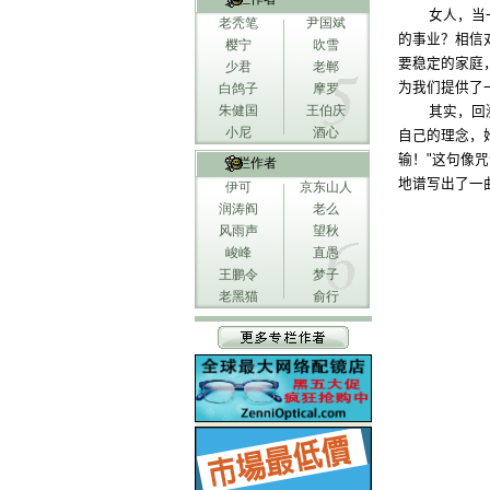
女人，当
老秃笔
尹国斌
的事业？相信
樱宁
吹雪
要稳定的家庭
少君
老郸
为我们提供了
白鸽子
摩罗
朱健国
王伯庆
其实，回
小尼
酒心
自己的理念，
输！
"
这句像咒
专栏作者
地谱写出了一
伊可
京东山人
润涛阎
老么
风雨声
望秋
峻峰
直愚
王鹏令
梦子
老黑猫
俞行