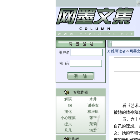
万维网读者
->
网墨
专栏作者
解滨
水井
一娴
谢盛友
看《艺术
施化
核潜艇
被她的精神和
小心谨慎
张平
五、六十
捷夫
茉莉
自己的理想、
凡凡
湘君
女：她的坚韧
专栏作者