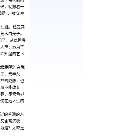
放这个电视剧的
时候，就搬着一
霹雳
"
，那
"
流星
术生涯，还是其
的荒木由美子。
妇了，从此彻底
为人母；她为了
灿烂辉煌的艺术
能做到呢？在我
教子，亲奉父
死神的威胁，也
担而不能改其
乖蹇，尽管色界
即使在她人生的
饰
"
的普通的人
，又含蓄沉稳，
以为是？太缺乏