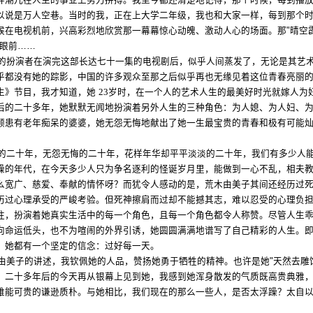
弄潮儿在人生的事业上努力拼搏。我至今都还清楚地记得，那个时候，每到播
以说是万人空巷。当时的我，正在上大学二年级，我也和大家一样，每到那个
候在电视机前，兴高彩烈地欣赏那一幕幕惊心动魄、激动人心的场面。那
"
晴空
眼前
……
的扮演者在演完这部长达七十一集的电视剧后，似乎人间蒸发了，无论是其艺
乎都没有她的踪影，中国的许多观众至那之后似乎再也无缘见着这位青春亮丽
生》节目，我才知道，她
23
岁时，在一个人的艺术人生的最美好时光就嫁人为
后的二十多年，她默默无闻地扮演着另外人生的三种角色：为人媳、为人妇、
顾患有老年痴呆的婆婆，她无怨无悔地献出了她一生最宝贵的青春和极有可能
的二十年，无怨无悔的二十年，花样年华却平平淡淡的二十年，我们有多少人
躁的年代，在今天多少人只为争名逐利的怪诞岁月里，能做到一心不乱，相夫
么宽广、慈爱、奉献的情怀呀？而犹令人感动的是，荒木由美子其间还经历过
历过心理承受的严峻考验。但死神擦肩而过却不能撼其志，难以忍受的心理负
往，扮演着她真实生活中的每一个角色，且每一个角色都令人称赞。尽管人生
向命运低头，也不为喧闹的外界引诱，她圆圆满满地谱写了自己精彩的人生。
，她都有一个坚定的信念：过好每一天。
由美子的讲述，我钦佩她的人品，赞扬她勇于牺牲的精神。也许是她
"
天然去雕
，二十多年后的今天再从银幕上见到她，我感到她浑身散发的气质既高贵典雅
难能可贵的谦逊质朴。与她相比，我们现在的那么一些人，是否太浮躁？太自