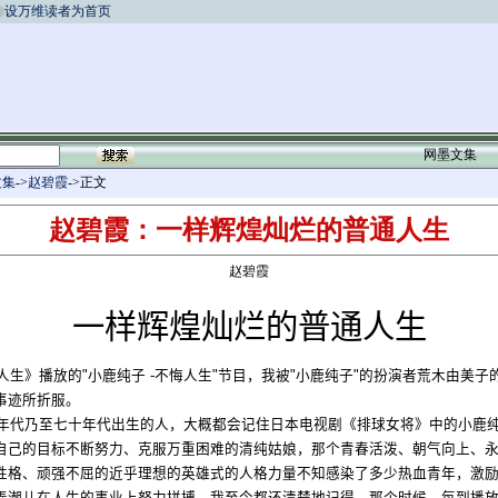
设万维读者为首页
网墨文集
文集
->
赵碧霞
->正文
赵碧霞：一样辉煌灿烂的普通人生
赵碧霞
一样辉煌灿烂的普通人生
人生》播放的
"
小鹿纯子
-
不悔人生
"
节目，我被
"
小鹿纯子
"
的扮演者荒木由美子
事迹所折服。
年代乃至七十年代出生的人，大概都会记住日本电视剧《排球女将》中的小鹿
自己的目标不断努力、克服万重困难的清纯姑娘，那个青春活泼、朝气向上、
性格、顽强不屈的近乎理想的英雄式的人格力量不知感染了多少热血青年，激