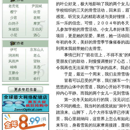
的叶公好龙，极大地影响了我的两个女儿
老秃笔
尹国斌
学校组织的三天的滑雪活动，回来后，眉
樱宁
吹雪
感觉。听完女儿的精彩表述与美好憧憬，
少君
老郸
乐一乐的信念。可惜，２００４年的冬天
白鸽子
摩罗
朱健国
王伯庆
儿参加学校的滑雪活动。小女儿本好体育
小尼
酒心
项目，更是她的至爱。果然，她一活动回
年初的冬天，美好的滑雪季节像催春的战
专栏作者
到周末我就带她们去滑雪。
伊可
京东山人
事情已到了“箭在弦上，不得不发”的
润涛阎
老么
风雨声
望秋
受朋友们的鼓动，到慢慢调整好了心态，
峻峰
直愚
令我再也无法采用“拖”字诀的战术。我必
王鹏令
梦子
于是，最近一个周末，我们去滑雪场
老黑猫
俞行
冒着可以忍受的严寒，我们驱车一个
悠悠的山体中的雪道，我的心开始不节律
抑内心平静。而我的两个女儿一见到雪场
第一次冬天如此出行的我，没见识过
全不同的概念。我当时的感觉就如“洞中
踏浪来。山脚下，几个大停车场早已停满
景，我心里就纳闷，这世界上怎么有如此
来车往，身着雪装的玩家摩肩接踵，显得