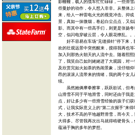
影幢幢，载人的缆车忙忙碌碌，一些滑雪
些曼妙的动作，令人想入非非。从整体上
来，给人一种雷电火光的视觉冲击。抑或
景，真如一抹微烟，卷起白尘点点，又似
影。而其中有一些高手们，则更是张扬夸
空，似闪电穿破云层，令人眼花缭乱。。
好不容易在车场“见缝插针”停下来
欢的壮观远景中突然醒来，搅得我再也等
加入到那热火朝天的人流中去。随着熙熙
了，我笑自己如刘姥姥进了大观园，对一
及欣赏完如火如荼的热闹景象，没仔细仰
昂的滚滚人流带来的情绪，我的两个女儿
续。
虽然她俩摩拳擦掌，跃跃欲试，但考
山滑雪不同于平地滑雪，同时还由于我是
点，好让多少有一些滑雪经验的孩子们获
式，让我实际意义上的“第二次握手”来
大，技术不高的平地越野滑雪，而今天，
大得多。尽管我再次出马就得啃硬骨头，
蕴涵于胸的多年的梦想。