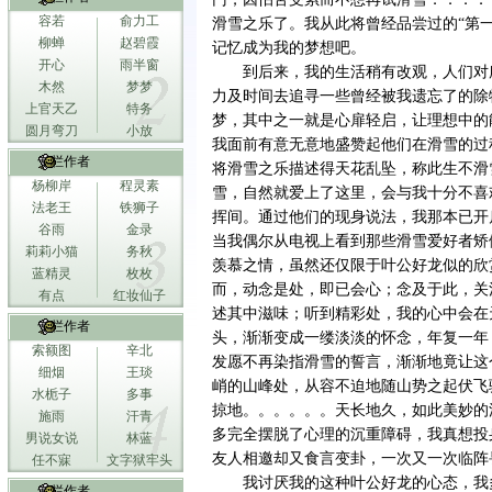
容若
俞力工
滑雪之乐了。我从此将曾经品尝过的“第
柳蝉
赵碧霞
记忆成为我的梦想吧。
开心
雨半窗
到后来，我的生活稍有改观，人们对
木然
梦梦
力及时间去追寻一些曾经被我遗忘了的除
上官天乙
特务
梦，其中之一就是心扉轻启，让理想中的
圆月弯刀
小放
我面前有意无意地盛赞起他们在滑雪的过
专栏作者
将滑雪之乐描述得天花乱坠，称此生不滑
杨柳岸
程灵素
雪，自然就爱上了这里，会与我十分不喜
法老王
铁狮子
挥间。通过他们的现身说法，我那本已开
谷雨
金录
当我偶尔从电视上看到那些滑雪爱好者矫
莉莉小猫
务秋
羡慕之情，虽然还仅限于叶公好龙似的欣
蓝精灵
枚枚
而，动念是处，即已会心；念及于此，关
有点
红妆仙子
述其中滋味；听到精彩处，我的心中会在
专栏作者
头，渐渐变成一缕淡淡的怀念，年复一年
索额图
辛北
发愿不再染指滑雪的誓言，渐渐地竟让这
细烟
王琰
峭的山峰处，从容不迫地随山势之起伏飞
水栀子
多事
掠地。。。。。。天长地久，如此美妙的
施雨
汗青
多完全摆脱了心理的沉重障碍，我真想投
男说女说
林蓝
友人相邀却又食言变卦，一次又一次临阵
任不寐
文字狱牢头
我讨厌我的这种叶公好龙的心态，我
专栏作者