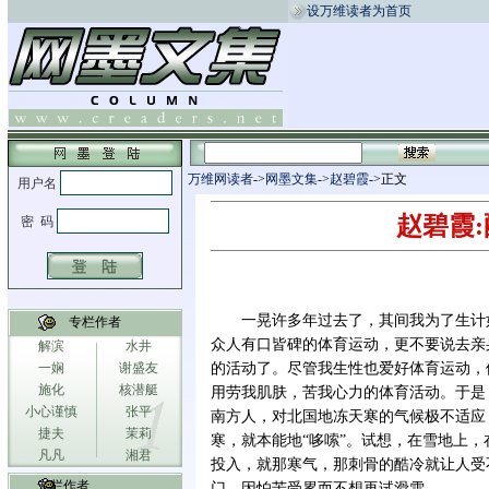
设万维读者为首页
万维网读者
->
网墨文集
->
赵碧霞
->正文
赵碧霞:
一晃许多年过去了，其间我为了生计
专栏作者
众人有口皆碑的体育运动，更不要说去亲
解滨
水井
一娴
谢盛友
的活动了。尽管我生性也爱好体育运动，
施化
核潜艇
用劳我肌肤，苦我心力的体育活动。于是
小心谨慎
张平
南方人，对北国地冻天寒的气候极不适应
捷夫
茉莉
寒，就本能地“哆嗦”。试想，在雪地上
凡凡
湘君
投入，就那寒气，那刺骨的酷冷就让人受
专栏作者
门，因怕苦受累而不想再试滑雪．．．．