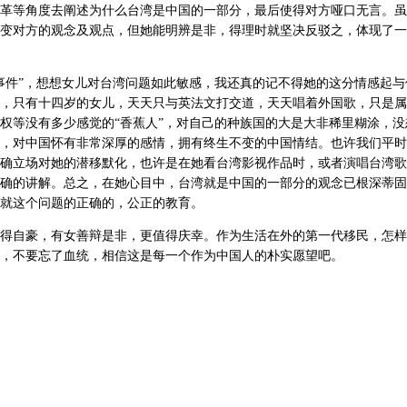
革等角度去阐述为什么台湾是中国的一部分，最后使得对方哑口无言。虽
变对方的观念及观点，但她能明辨是非，得理时就坚决反驳之，体现了一
事件”，想想女儿对台湾问题如此敏感，我还真的记不得她的这分情感起与
，只有十四岁的女儿，天天只与英法文打交道，天天唱着外国歌，只是属
权等没有多少感觉的“香蕉人”，对自己的种族国的大是大非稀里糊涂，没
，对中国怀有非常深厚的感情，拥有终生不变的中国情结。也许我们平时
确立场对她的潜移默化，也许是在她看台湾影视作品时，或者演唱台湾歌
确的讲解。总之，在她心目中，台湾就是中国的一部分的观念已根深蒂固
就这个问题的正确的，公正的教育。
得自豪，有女善辩是非，更值得庆幸。作为生活在外的第一代移民，怎样
，不要忘了血统，相信这是每一个作为中国人的朴实愿望吧。