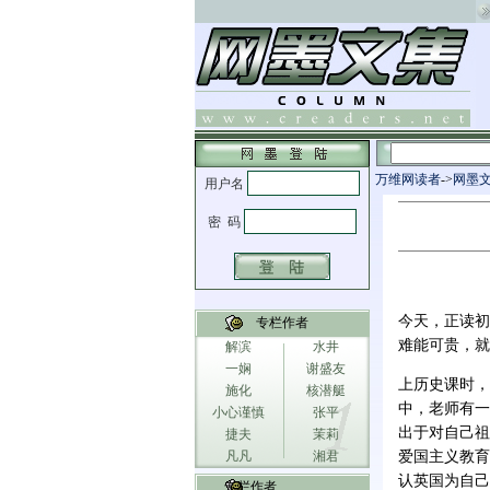
万维网读者
->
网墨
今天，正读初
专栏作者
难能可贵，就
解滨
水井
一娴
谢盛友
上历史课时，
施化
核潜艇
中，老师有一
小心谨慎
张平
出于对自己祖
捷夫
茉莉
凡凡
湘君
爱国主义教育
认英国为自己
专栏作者