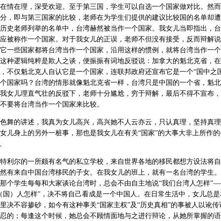
在情在理，深受欢迎。至于第三国，学生可以自选一个国家做对比。然而
分，即与第三国家的比较，老师在为学生们提供的建议比较国的名单却遭
历史老师列举的名单中，台湾赫然被当作一个国家。我女儿当即指出，台
应被称作一个国家。对于我女儿的正误，老师不但没有接受，反而辩解说
它一些国家都将台湾当作一个国家，沿用这样的惯例，就将台湾当作一个
这种逻辑纯粹是欺人之谈，便振振有词地反驳说：加拿大的魁北克省，在
，不仅魁北克人自认它是一个国家，连联邦政府还宣布它是一个“国中之国
个国家吗？台湾的情形就像魁北克省一样，台湾只是中国的一个省，魁北
我女儿理直气壮的反驳下，老师十分尴尬，穷于辩解，最后不得不宣布，
不要将台湾当作一个国家来比较。
色舞的讲述，我真为女儿高兴，高兴她不人云亦云，只认真理，坚持真理
女儿身上的另外一桩事，那也是我女儿在有关“国家”的大事大非上所作的
。
特利尔的一所颇有名气的私立学校，来自世界各地的移民都想方设法将自
然有来自中国台湾移民的子女。在我女儿的班上，就有一名台湾的学生。
那个学生每每和大家谈论台湾时，总会不由自主地说“我们台湾人怎样”―
（国）人怎样”，决不将自己看成是一个中国人。在日常生活中，女儿总是
里决不容掺砂，如今有这种事关“国家主权”及“历史真相”的事被人以讹传
忍的；每逢这个时候，她总会不顾情面地与之进行辩论，从她所掌握的语