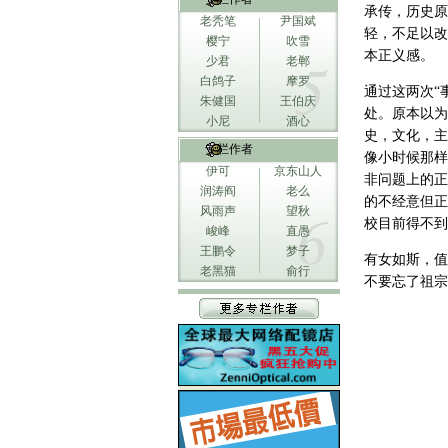
承传，历史原
老秃笔
尹国斌
轻，不足以改
樱宁
吹雪
本正义感。
少君
老郸
白鸽子
摩罗
通过这两次“
朱健国
王伯庆
处。原本以为
小尼
酒心
史，文化，主
专栏作者
像小时候那样
伊可
京东山人
非问题上的正
润涛阎
老么
的不经意但正
风雨声
望秋
校目前得不到
峻峰
直愚
王鹏令
梦子
有女如斯，值
老黑猫
俞行
不要忘了祖宗