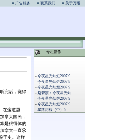
广告服务
联系我们
关于万维
专栏新作
-
今夜星光灿烂2007 9
-
今夜星光灿烂2007 9
-
今夜星光灿烂2007 9
听完后，觉得
-
赵碧霞：今夜星光灿
-
今夜星光灿烂2007 9
-
今夜星光灿烂2007 9
”。在这道题
-
星路历程（中）5
加拿大国民，
算是很得体的
加拿大一直承
鉴于史。这样