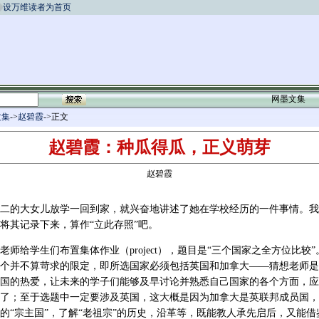
设万维读者为首页
网墨文集
文集
->
赵碧霞
->正文
赵碧霞：种瓜得瓜，正义萌芽
赵碧霞
二的大女儿放学一回到家，就兴奋地讲述了她在学校经历的一件事情。我
将其记录下来，算作“立此存照”吧。
老师给学生们布置集体作业（project），题目是“三个国家之全方位比较
个并不算苛求的限定，即所选国家必须包括英国和加拿大――猜想老师是
国的热爱，让未来的学子们能够及早讨论并熟悉自己国家的各个方面，应
了；至于选题中一定要涉及英国，这大概是因为加拿大是英联邦成员国，
的“宗主国”，了解“老祖宗”的历史，沿革等，既能教人承先启后，又能借