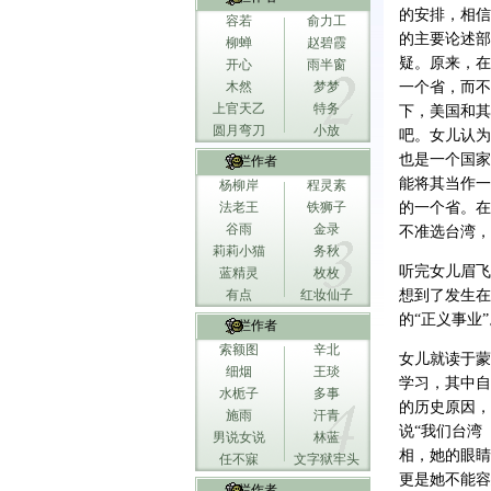
的安排，相信
容若
俞力工
的主要论述部
柳蝉
赵碧霞
疑。原来，在
开心
雨半窗
木然
梦梦
一个省，而不
上官天乙
特务
下，美国和其
圆月弯刀
小放
吧。女儿认为
也是一个国家
专栏作者
能将其当作一
杨柳岸
程灵素
法老王
铁狮子
的一个省。在
谷雨
金录
不准选台湾，
莉莉小猫
务秋
听完女儿眉飞
蓝精灵
枚枚
有点
红妆仙子
想到了发生在
的“正义事业”
专栏作者
索额图
辛北
女儿就读于蒙
细烟
王琰
学习，其中自
水栀子
多事
的历史原因，
施雨
汗青
说“我们台湾
男说女说
林蓝
相，她的眼睛
任不寐
文字狱牢头
更是她不能容
专栏作者