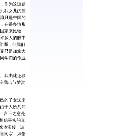
，作为这道题
到我女儿的质
湾只是中国的
，在很多情形
国家来比较
许多人的眼中
”哪，但我们
克只是加拿大
同学们的作业
。我由此还联
令我击节赞赏
己的子女送来
由于人所共知
―言下之意是
相信事实的真
讹地谬传，这
言同宗，风俗