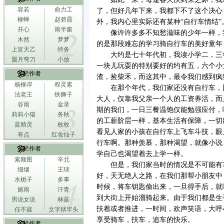
容若
俞力工
了，但好几年下来，我都下不了这个决心
柳蝉
赵碧霞
外，我内心里实际还有某种“自行车情结”
开心
雨半窗
像许许多多不知愁滋味的少年一样，
木然
梦梦
的是那段难忘的学习骑自行车的美好童年
上官天乙
特务
大约是七十年代初，我读小学二，三
圆月弯刀
小放
一块儿玩耍的特别要好的约有五，六个小
专栏作者
渣，捡柴禾，而这其中，最令我们感到疯
杨柳岸
程灵素
在那个年代，我们家还没有自行车，
法老王
铁狮子
大人，仅靠我父亲一个人的工资养活，而
谷雨
金录
期的我们，一日三餐温饱仅能勉强应付，
莉莉小猫
务秋
的工薪阶层一样，基本生活有保障，一切
蓝精灵
枚枚
看见人家的小孩在自行车上飞车斗技，眼
有点
红妆仙子
行车啊。那种羡慕，那种渴望，就像小说
专栏作者
学自己也渴望着去上学一样。
索额图
辛北
但是，我们家当时的情况是不可能有
细烟
王琰
好，天无绝人之路，在我们那帮小朋友中
水栀子
多事
时候，将车钥匙偷出来，一旦得手后，就
施雨
汗青
到大街上开始溜骑起来。由于我们都是生
男说女说
林蓝
扶着或者推进，一时间，欢声笑语，大呼
任不寐
文字狱牢头
享受骑车，扶车，追车的快乐。
专栏作者