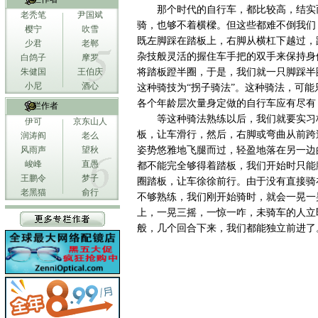
那个时代的自行车，都比较高，结实
老秃笔
尹国斌
骑，也够不着横樑。但这些都难不倒我们
樱宁
吹雪
既左脚踩在踏板上，右脚从横杠下越过，
少君
老郸
杂技般灵活的握住车手把的双手来保持身
白鸽子
摩罗
朱健国
王伯庆
将踏板蹬半圈，于是，我们就一只脚踩半
小尼
酒心
这种骑技为“拐子骑法”。这种骑法，可
各个年龄层次量身定做的自行车应有尽有
专栏作者
等这种骑法熟练以后，我们就要实习
伊可
京东山人
板，让车滑行，然后，右脚或弯曲从前跨
润涛阎
老么
风雨声
望秋
姿势悠雅地飞腿而过，轻盈地落在另一边
峻峰
直愚
都不能完全够得着踏板，我们开始时只能
王鹏令
梦子
圈踏板，让车徐徐前行。由于没有直接骑
老黑猫
俞行
不够熟练，我们刚开始骑时，就会一晃一
上，一晃三摇，一惊一咋，未骑车的人立
般，几个回合下来，我们都能独立前进了