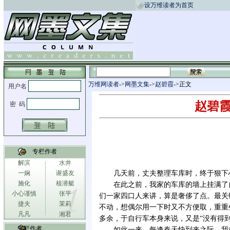
设万维读者为首页
万维网读者
->
网墨文集
->
赵碧霞
->正文
赵碧霞
专栏作者
解滨
水井
一娴
谢盛友
几天前，丈夫整理车库时，终于狠下
施化
核潜艇
在此之前，我家的车库的墙上挂满了
小心谨慎
张平
们一家四口人来讲，算是奢侈了点。最关
捷夫
茉莉
不动，想偶尔用一下时又不方便取，重重
凡凡
湘君
多余，于自行车本身来说，又是“没有得到
专栏作者
如此一来，每逢春天快到来之际，我