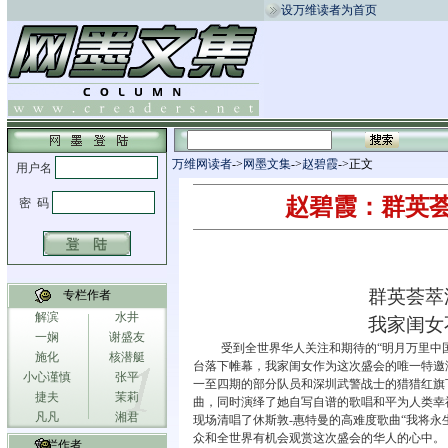
设万维读者为首页
万维网读者
->
网墨文集
->
赵碧霞
->正文
赵碧霞：群英
群英荟萃
专栏作者
解滨
水井
我家闺女
一娴
谢盛友
受到全世界华人关注和期待的
“
明月万里中
施化
核潜艇
台落下帷幕，我家闺女作为这次盛会的唯一特邀
小心谨慎
张平
一至四期的部分队员和深圳武警战士的猎猎红旗
捷夫
茉莉
曲，同时演绎了她自写自谱的歌唱和平为人类幸
凡凡
湘君
现场清唱了休斯敦
-
惠特曼的高难度歌曲
“
我将永
众和全世界有机会观赏这次盛会的华人的心中。
专栏作者