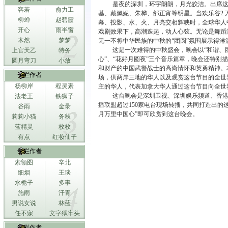
是夜的深圳，环宇朗朗，月光皎洁。出席
容若
俞力工
基、戴佩妮、朱桦、邰正宵等明星。当欢乐谷
2
柳蝉
赵碧霞
幕、投影、水、火、月亮交相辉映时，全球华人
开心
雨半窗
戏剧效果下，高潮迭起，动人心弦。无论是舞蹈
木然
梦梦
无一不将中华民族的中秋的
“
团圆
”
氛围展示得淋
这是一次难得的中秋盛会，晚会以
“
和谐、
上官天乙
特务
心
”
、
“
花好月圆夜
”
三个音乐篇章，晚会还特别描
圆月弯刀
小放
和财产的中国武警战士的高尚情怀和英勇精神。
专栏作者
场，供两岸三地的华人以及观赏这台节目的全世
杨柳岸
程灵素
主的华人，代表加拿大华人通过这台节目向全世
这台晚会是深圳卫视、深圳娱乐频道、香
法老王
铁狮子
播联盟超过
150
家电台现场转播，共同打造出的这
谷雨
金录
月万里中国心”即可欣赏到这台晚会。
莉莉小猫
务秋
蓝精灵
枚枚
有点
红妆仙子
专栏作者
索额图
辛北
细烟
王琰
水栀子
多事
施雨
汗青
男说女说
林蓝
任不寐
文字狱牢头
专栏作者