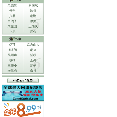
老秃笔
尹国斌
樱宁
吹雪
少君
老郸
白鸽子
摩罗
朱健国
王伯庆
小尼
酒心
专栏作者
伊可
京东山人
润涛阎
老么
风雨声
望秋
峻峰
直愚
王鹏令
梦子
老黑猫
俞行