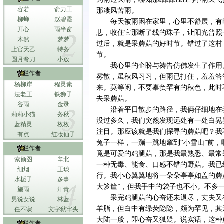
容若
俞力工
那凄风苦雨。
柳蝉
赵碧霞
每天被雨困在家里，心里不舒展，有
开心
雨半窗
悲，收住它那断了线的珠子，让阳光普照
木然
梦梦
过后，就是采蘑菇的好时节。错过了这村
上官天乙
特务
节。
圆月弯刀
小放
我心里的企盼与祷告仿佛发生了作用
专栏作者
雾散，虽秋风习习，但雨已打住，羞羞答
杨柳岸
程灵素
来。莫等闲，不要辜负罕有的秋色，此时
法老王
铁狮子
去采蘑菇。
谷雨
金录
沿着平日散步的路径，我俩仔细地在
莉莉小猫
务秋
没过多久，我们突然发现远处有一处白晃
蓝精灵
枚枚
注目。那应该就是我们探寻的蘑菇吧？我
有点
红妆仙子
兔子一样，一蹦一跳地窜到“小雪山”前
专栏作者
竟是可爱的鸡腿菇，那是我最熟悉、最常
索额图
辛北
一种无毒、能食、口感不错的野菇。我已
细烟
王琰
行。我小心翼翼地将一朵朵亭亭如盖的蘑
水栀子
多事
大箩筐”，但我手中的袋子也不小。不多
施雨
汗青
采完鸡腿菇的心奋还未退尽，丈夫又
男说女说
林蓝
羊脂，但白中有绿荧隐隐，颇为罕见，其
任不寐
文字狱牢头
大陆一般，即心奋又狐疑。说实话，这种
专栏作者