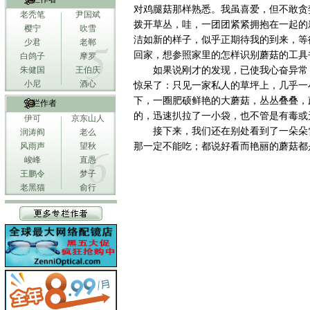
对鸡腿菇那样熟悉。我虽喜爱，但不敢贪
老秃笔
尹国斌
拨开草丛，哇，一团团紧紧拥抱在一起的
樱宁
吹雪
洁如新的样子，似乎正期待我的到来，等
少君
老郸
回家，想参照家里的怎样识别蘑菇的工具
白鸽子
摩罗
朱健国
王伯庆
如果说刚才的发现，已使我心奋异常
小尼
酒心
惊呆了：只见一家私人的草坪上，几乎一
下，一圈肥硕鲜艳的大蘑菇，丛丛叠叠，
专栏作者
的，迅速扒拉了一小袋，也不管是有毒或
伊可
京东山人
接下来，我们还在别处看到了一朵朵
润涛阎
老么
风雨声
望秋
那一定不能吃；都说好看而艳丽的蘑菇都
峻峰
直愚
王鹏令
梦子
老黑猫
俞行