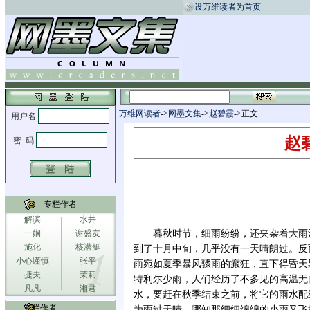
设万维读者为首页
万维网读者
->
网墨文集
->
赵碧霞
->正文
赵碧
专栏作者
解滨
水井
一娴
谢盛友
暮秋时节，细雨纷纷，还夹杂着大雨
施化
核潜艇
到了十月中旬，几乎没有一天晴朗过。反
小心谨慎
张平
雨宛如夏季暴风骤雨的癫狂，直下得昏天
捷夫
茉莉
特利尔少雨，人们经历了不多见的高温无
凡凡
湘君
水，要赶在秋季结束之前，将它的雨水配
专栏作者
为雨过天晴，哪知那细细绵绵的小雨又飞