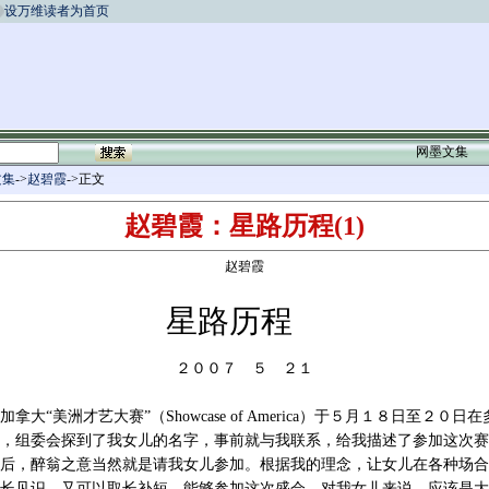
设万维读者为首页
网墨文集
文集
->
赵碧霞
->正文
赵碧霞：星路历程(1)
赵碧霞
星路历程
２００７ ５ ２１
加拿大“美洲才艺大赛”（
Showcase of America
）于５月１８日至２０日在
，组委会探到了我女儿的名字，事前就与我联系，给我描述了参加这次赛
后，醉翁之意当然就是请我女儿参加。根据我的理念，让女儿在各种场合
长见识，又可以取长补短，能够参加这次盛会，对我女儿来说，应该是大