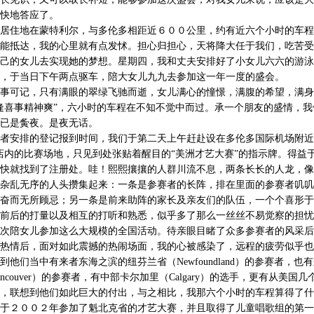
快地答应了。
居住地在蒙特利尔，与多伦多相距近６００公里，约有近六个小时的车程
能抵达，我的心里就有点发怵。担心归担心，天将降大任于我们，吃苦受
己的女儿去实现她的梦想。星期四，我和丈夫安排好了小女儿六六的游泳
，于当日下午两点驱车，陪大女儿九九去参加这一年一度的盛会。
事可记，只有满眼的翠绿飞驰而逝，女儿满心的憧憬，满腹的希望，满身
逢喜事精神爽”，六小时的车程在不知不觉中而过。承一个朋友的盛情，我
已是夤夜。是夜无话。
者安排的登记报到时间，我们于第二天上午赶赴设在多伦多国际机场附近
店内的比赛场地，只见到处张贴着醒目的“美洲才艺大赛”的指示牌。得益
快就找到了注册处。哇！熙熙攘攘的人群川流不息，两条长长的人龙，像
杂乱无序的人头攒集起来：一条是参赛者的长阵，排在里面的参赛者叽叽
奋而无所顾忌；另一条是前来助阵的家长及亲友们的队伍，一个个喜形于
前后的打量以及相互的打听和熟悉，似乎多了那么一丝丝不易觉察的担忧
次陪女儿参加这么大规模的全国活动。待亲眼目睹了众多参赛者的风采后
热情后，面对如此震撼的热闹场面，我的心被感染了，远程的疲劳似乎也
到他们当中有来者东海之滨的纽芬兰省（
Newfoundland
）的参赛者，也有
ncouver
）的参赛者，有中部卡尔加里（
Calgary
）的选手，更有从美国几
，联想到他们如此巨大的付出，与之相比，我那六个小时的车程算得了什
于２００２年参加了魁北克省的才艺大赛，并且取得了儿童唱歌组的第一