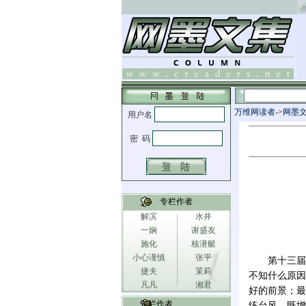
万维网读者
->
网墨
专栏作者
解滨
水井
一娴
谢盛友
施化
核潜艇
小心谨慎
张平
第十三届
捷夫
茉莉
不知什么原因
凡凡
湘君
好的前景；最
专栏作者
练台风，既增