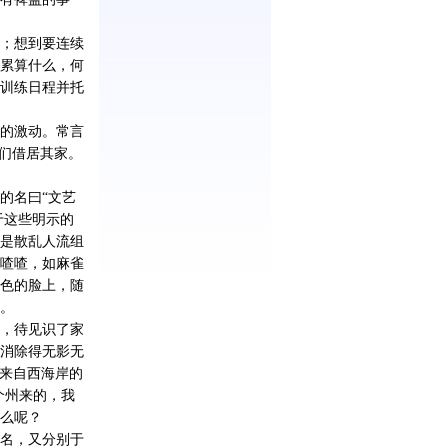
；想到要连续
累算什么，何
训练日程并托
的激动。常言
们借居其家。
的名曰“文艺
于这些明示的
是散乱人流组
喳喳，如麻雀
色的脸上，随
。
，待见识了家
消除得无影无
来自西海岸的
个州来的，我
么呢？
名，又分别于