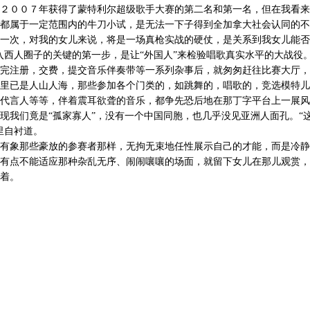
２００７年获得了蒙特利尔超级歌手大赛的第二名和第一名，但在我看来
都属于一定范围内的牛刀小试，是无法一下子得到全加拿大社会认同的不
一次，对我的女儿来说，将是一场真枪实战的硬仗，是关系到我女儿能否
入西人圈子的关键的第一步，是让“外国人”来检验唱歌真实水平的大战役
完注册，交费，提交音乐伴奏带等一系列杂事后，就匆匆赶往比赛大厅，
里已是人山人海，那些参加各个门类的，如跳舞的，唱歌的，竞选模特儿
代言人等等，伴着震耳欲聋的音乐，都争先恐后地在那丁字平台上一展风
现我们竟是“孤家寡人”，没有一个中国同胞，也几乎没见亚洲人面孔。“
里自衬道。
有象那些豪放的参赛者那样，无拘无束地任性展示自己的才能，而是冷静
有点不能适应那种杂乱无序、闹闹嚷嚷的场面，就留下女儿在那儿观赏，
着。