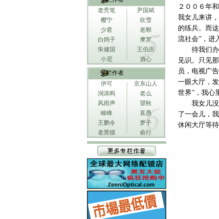
２００６年和
老秃笔
尹国斌
我女儿来讲，
樱宁
吹雪
的练兵。而这
少君
老郸
流社会”，进
白鸽子
摩罗
朱健国
王伯庆
待我们办
小尼
酒心
见识。只见那
员，电视广告
专栏作者
一眼大厅，发
伊可
京东山人
世界”，我心
润涛阎
老么
风雨声
望秋
我女儿没
峻峰
直愚
了一会儿，我
王鹏令
梦子
休闲大厅等待
老黑猫
俞行