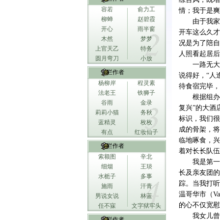
容若
俞力工
情；我于是爽
柳蝉
赵碧霞
由于我家
开心
雨半窗
开车这么久才
木然
梦梦
况是为了陪自
上官天乙
特务
人照看起居后
圆月弯刀
小放
一路无大
专栏作者
说得好，“人
杨柳岸
程灵素
待食宿完毕，
法老王
铁狮子
根据组办
谷雨
金录
复兴”的大酒
莉莉小猫
务秋
标识，我们很
蓝精灵
枚枚
成的骨架，将
有点
红妆仙子
临地啄食，兴
专栏作者
着对长长队伍
索额图
辛北
我是第一
细烟
王琰
长及亲友团的
水栀子
多事
踪。当我打听
施雨
汗青
温哥华市（
Va
男说女说
林蓝
的心不仅宽慰
任不寐
文字狱牢头
我女儿曾
专栏作者