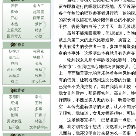
容若
俞力工
留在即将进行的唱歌比赛场地。及至近深
柳蝉
赵碧霞
各个年龄段的唱歌参赛者进行第一轮的摸
开心
雨半窗
的家长可以留在现场外陪伴自己的小孩外
木然
梦梦
干扰。害得我白白等了大半天，却无缘观
上官天乙
特务
虽然不能亲眼观看，但却知道，当晚
圆月弯刀
小放
就是为第二天的正式比赛造势。换言之，
专栏作者
中具有潜力的佼佼者一道，参加早餐聚会
杨柳岸
程灵素
身的本事外，这场演出本身就具有先声夺
法老王
铁狮子
轮到我女儿那个年龄段的比赛时，我
谷雨
金录
座皆惊”，但我也担心她临场发挥失误。
莉莉小猫
务秋
上，里面翻天覆地的音乐伴着各种风格的
蓝精灵
枚枚
有的低沉，让我既感到这次比赛的分量，
有点
红妆仙子
已完全不受我控制了。就在我掂量比较、
专栏作者
我女儿的歌声，那是厚实的、高亢的、铮
索额图
辛北
抒情味，不愧是实力派的歌手；听着听着
细烟
王琰
空，耳旁充盈着缥缈的天籁，让人不知身
水栀子
多事
了现实。我知道，女儿发挥得很好。可惜
施雨
汗青
这场预赛完毕时，已是凌晨一点后。
男说女说
林蓝
她。我才刚有这个想法，突然看到评委的
任不寐
文字狱牢头
儿面前，我还没明白过来是怎么一回事，
专栏作者