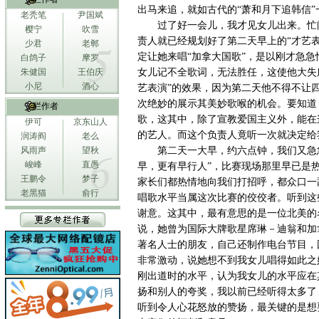
出马来追，就如古代的“萧和月下追韩信
老秃笔
尹国斌
过了好一会儿，我才见女儿出来。忙
樱宁
吹雪
责人就已经规划好了第二天早上的“才艺
少君
老郸
定让她来唱“加拿大国歌”，是以刚才急
白鸽子
摩罗
朱健国
王伯庆
女儿记不全歌词，无法胜任，这使他大失
小尼
酒心
艺表演”的效果，因为第二天他不得不让
次绝妙的展示其美妙歌喉的机会。要知道
专栏作者
歌，这其中，除了宣教爱国主义外，能在
伊可
京东山人
的艺人。而这个负责人竟听一次就决定给
润涛阎
老么
风雨声
望秋
第二天一大早，约六点钟，我们又急
峻峰
直愚
早，更有早行人”，比赛现场那里早已是
王鹏令
梦子
家长们都热情地向我们打招呼，都众口一
老黑猫
俞行
唱歌水平当属这次比赛的佼佼者。听到这
谢意。这其中，最有意思的是一位北美的
说，她曾为国际大牌歌星席琳－迪翁和加
著名人士的朋友，自己还制作电台节目，
非常激动，说她想不到我女儿唱得如此之
刚出道时的水平，认为我女儿的水平应在
扬和别人的夸奖，我以前已经听得太多了
听到令人心花怒放的赞扬，最关键的是想