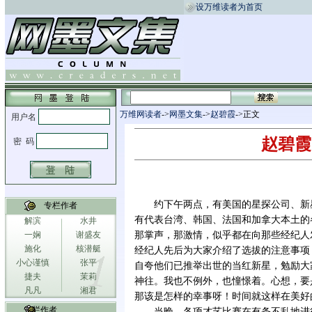
设万维读者为首页
万维网读者
->
网墨文集
->
赵碧霞
->正文
赵碧霞
约下午两点，有美国的星探公司、新
专栏作者
有代表台湾、韩国、法国和加拿大本土的
解滨
水井
一娴
谢盛友
那掌声，那激情，似乎都在向那些经纪人
施化
核潜艇
经纪人先后为大家介绍了选拔的注意事项
小心谨慎
张平
自夸他们已推举出世的当红新星，勉励大
捷夫
茉莉
神往。我也不例外，也憧憬着。心想，要
凡凡
湘君
那该是怎样的幸事呀！时间就这样在美好
专栏作者
当晚，各项才艺比赛在有条不乱地进