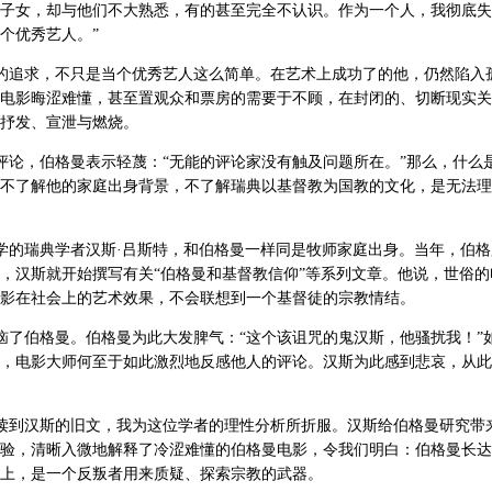
子女，却与他们不大熟悉，有的甚至完全不认识。作为一个人，我彻底失
个优秀艺人。”
的追求，不只是当个优秀艺人这么简单。在艺术上成功了的他，仍然陷入
电影晦涩难懂，甚至置观众和票房的需要于不顾，在封闭的、切断现实关
抒发、宣泄与燃烧。
论，伯格曼表示轻蔑：“无能的评论家没有触及问题所在。”那么，什么
不了解他的家庭出身背景，不了解瑞典以基督教为国教的文化，是无法理
的瑞典学者汉斯·吕斯特，和伯格曼一样同是牧师家庭出身。当年，伯格
，汉斯就开始撰写有关“伯格曼和基督教信仰”等系列文章。他说，世俗的
影在社会上的艺术效果，不会联想到一个基督徒的宗教情结。
了伯格曼。伯格曼为此大发脾气：“这个该诅咒的鬼汉斯，他骚扰我！”
，电影大师何至于如此激烈地反感他人的评论。汉斯为此感到悲哀，从此
读到汉斯的旧文，我为这位学者的理性分析所折服。汉斯给伯格曼研究带
验，清晰入微地解释了冷涩难懂的伯格曼电影，令我们明白：伯格曼长达
上，是一个反叛者用来质疑、探索宗教的武器。