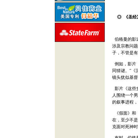
◎ 《圣经
伯格曼的影
涉及宗教问题
子，不管是有
例如，影片《
同猜谜。”《
镜头犹似基督
影片《这些
人围绕一个男
的叙事进程，
《假面》和
在，至少不是
克面对死神时
有时，伯格