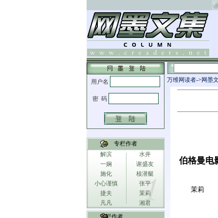
万维网读者
->
网墨
专栏作者
解滨
水井
伯格曼电
一娴
谢盛友
施化
核潜艇
小心谨慎
张平
茉莉
捷夫
茉莉
凡凡
湘君
专栏作者