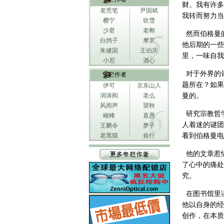
财。我有许多
老秃笔
尹国斌
我转而努力当
樱宁
吹雪
少君
老郸
然而伯格曼
白鸽子
摩罗
他后期的一些
朱健国
王伯庆
里，一味自我
小尼
酒心
对于外界的评
专栏作者
题所在？如果
伊可
京东山人
润涛阎
老么
曼的。
风雨声
望秋
研究宗教哲学
峻峰
直愚
人着迷的谜团
王鹏令
梦子
老黑猫
俞行
看到伯格曼电
他的文章惹恼
了心中的痛处
究。
在图书馆里
他以自身的经
创作，在本质