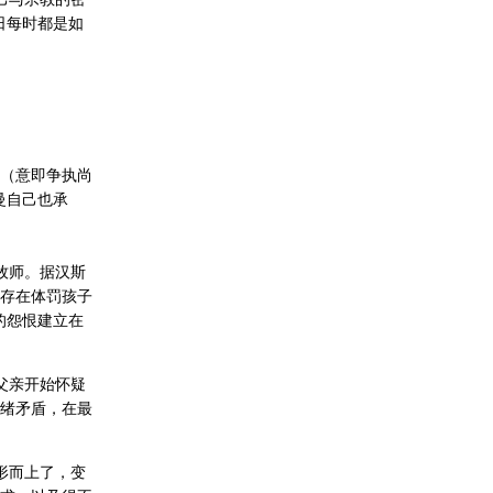
日每时都是如
（意即争执尚
曼自己也承
牧师。据汉斯
存在体罚孩子
的怨恨建立在
父亲开始怀疑
绪矛盾，在最
形而上了，变