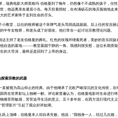
，瑞典电影大师英格玛·伯格曼到了晚年，仍然像个不成熟的孩子，任性
世，他远离亲友避居小岛。每天拄着拐杖，在布满砾石的海滨孤独地走来
大的艺术家终于走到生命的尽头。
个小教堂，以往的牧师被这个坏脾气老头骂得战战兢兢。后上任的安吉丽
的中年女牧师，和老头成了好朋友。他们常在一起讨论宗教理论问题。
丽达主持了老友伯格曼的葬礼。红色的玫瑰环绕着死者，美妙的音乐回旋
他自选的墓地———教堂墓园宁静的一角。我感到很安慰，这位长期质疑
生的大导演，最终还是回到了上帝的身边。
为探索宗教的武器
一直被视为高山仰止的经典。由于他继承了北欧严峻深沉的文化传统，在
因而在世界影坛上独树一帜。评论家普遍认为，伯格曼电影对生命进行终
物痛苦而敏感，苦苦追寻生活的意义。五十多年前，在西方流行现代主义
“哲理影片”引起了观众好评如潮。
跃上顶峰，伯格曼本人却自承失败。他说：“我独身一人，结过几次婚，