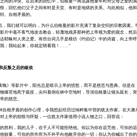
之间的冲突。在后来的回忆中，伯格曼一再流露他童年时对父母之爱的渴
恨，回忆他们父子之间有时是天堂、有时是地狱的关系。与此相似，他和
织、自相矛盾的。
点，我们就可以明白，为什么伯格曼的影片充满了复杂交织的宗教因素。
影片中毫不客气地攻击教会，轻蔑地戏弄那种把上帝视为爱的观念，然后
达耶稣对人类之爱。有些台词几乎是模仿《约伯记》中的诗篇，向上帝呼
我；我站起来，你就定睛看我！……”
和反叛之后的皈依
夜晚》等影片中，阳光总是暗示上帝的愤怒，而不是慈悲与恩典。但是在
物痛苦地死于瘟疫，尖叫着倒在林中空地时，导演伯格曼让镜头延长，突
帝的慈悲。
种自相矛盾的创作心理，令我想起经历过纳粹集中营的犹太作家。在大
屠
对上帝的怨恨与怀疑，一位犹太作家借用小说人物之口，回答说：
的胜利，我的儿子，在于人不可能拒绝他。你以为你在诅咒他，可你的诅
他较量，可你的所作所为不外乎向他敞开你的一切；你认为你喊出了你的