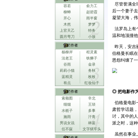
尽管誉满全球
容若
俞力工
后一个妻子去
柳蝉
赵碧霞
凝望大海，伟
开心
雨半窗
木然
梦梦
法罗岛上有
上官天乙
特务
温和地顶撞他
圆月弯刀
小放
专栏作者
昨天，安吉
杨柳岸
程灵素
伯格曼长眠在
法老王
铁狮子
恩怨纠缠了一
谷雨
金录
莉莉小猫
务秋
蓝精灵
枚枚
有点
红妆仙子
专栏作者
◎ 把电影作
索额图
辛北
伯格曼电影
细烟
王琰
肃哲学话题，
水栀子
多事
讨，其中的人
施雨
汗青
男说女说
林蓝
派之时，这种
任不寐
文字狱牢头
虽然在事业上
专栏作者