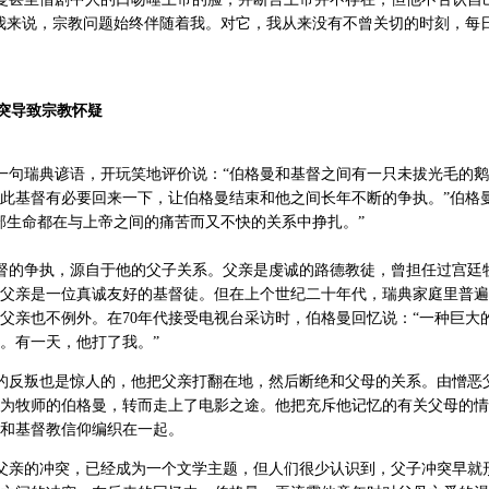
我来说，宗教问题始终伴随着我。对它，我从来没有不曾关切的时刻，每
突导致宗教怀疑
句瑞典谚语，开玩笑地评价说：“伯格曼和基督之间有一只未拔光毛的鹅
此基督有必要回来一下，让伯格曼结束和他之间长年不断的争执。”伯格
部生命都在与上帝之间的痛苦而又不快的关系中挣扎。”
督的争执，源自于他的父子关系。父亲是虔诚的路德教徒，曾担任过宫廷
父亲是一位真诚友好的基督徒。但在上个世纪二十年代，瑞典家庭里普遍
父亲也不例外。在70年代接受电视台采访时，伯格曼回忆说：“一种巨大
。有一天，他打了我。”
的反叛也是惊人的，他把父亲打翻在地，然后断绝和父母的关系。由憎恶
为牧师的伯格曼，转而走上了电影之途。他把充斥他记忆的有关父母的情
和基督教信仰编织在一起。
父亲的冲突，已经成为一个文学主题，但人们很少认识到，父子冲突早就