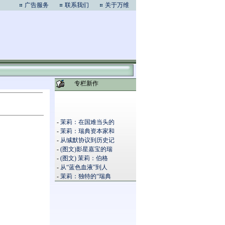
广告服务
联系我们
关于万维
专栏新作
-
茉莉：在国难当头的
-
茉莉：瑞典资本家和
-
从缄默协议到历史记
-
(图文)影星嘉宝的瑞
-
(图文) 茉莉：伯格
-
从“蓝色血液”到人
-
茉莉：独特的“瑞典