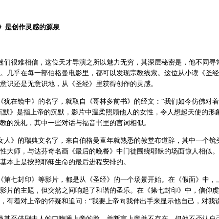
》是创作灵感的源泉
迷们很难相信，这位天才导演之所以魅力无穷，其深层秘密是，他不同寻
。几乎在每一部伯格曼电影里，都可以发现宗教线索。这位从小读《圣经
意识还是无意识地，从《圣经》里获得创作的灵感。
犹在镜中》的名字，就取自《哥林多前书》的经文：“我们如今仿佛对着
沉默》是指上帝的沉默，影片中温柔照顾他人的女性，令人想起天使的形
教的洗礼，其中一些对话与福音书里的言词相似。
女人》的瑞典文名字，来自伯格曼童年就熟悉的教堂布道辞，其中一个镜
性大师，与达芬奇名画《最后的晚餐》中门徒围绕耶稣的场面惊人相似。
基本上是按照耶稣生命的最后进程安排的。
《第七封印》等影片，都是从《圣经》的一个场景开始。在《假面》中，
影片的主题，但突然之间响起了和谐的圣乐。在《第七封印》中，信仰虔
，有着对上帝的怀疑和追问：“我要上帝向我伸出手来显示他自己，对我说
曼甚至借剧中人的口吻唾上帝的脸，并断言上帝并不存在，但他不否认自