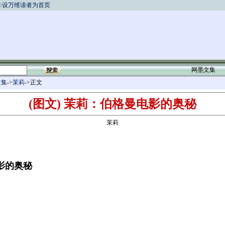
设万维读者为首页
网墨文集
文集
->
茉莉
->正文
(图文) 茉莉：伯格曼电影的奥秘
茉莉
影的奥秘