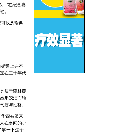
。”在纪念嘉
谜。
都可以从瑞典
的街道上并不
宝在三十年代
而是属于森林覆
她那皎洁而纯
气质与性格。
洋华裔姑娘来
呆在乡间的小
了解一下这个