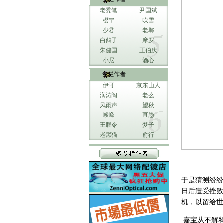
老秃笔
尹国斌
樱宁
吹雪
少君
老郸
白鸽子
摩罗
朱健国
王伯庆
小尼
酒心
专栏作者
伊可
京东山人
润涛阎
老么
风雨声
望秋
峻峰
直愚
王鹏令
梦子
老黑猫
俞行
于是猜测纷纷
日后遭受挫败
机，以留给世
嘉宝从不解