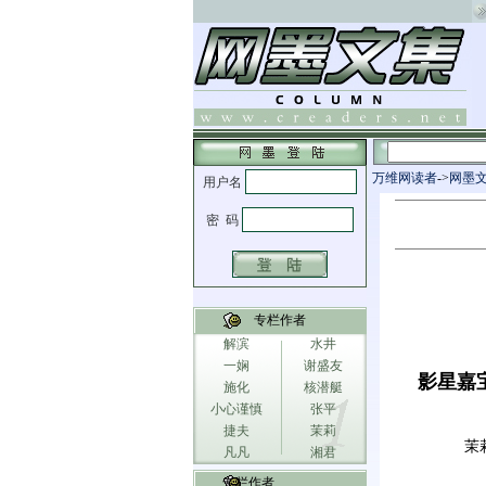
万维网读者
->
网墨
专栏作者
解滨
水井
一娴
谢盛友
影星嘉
施化
核潜艇
小心谨慎
张平
捷夫
茉莉
茉
凡凡
湘君
专栏作者