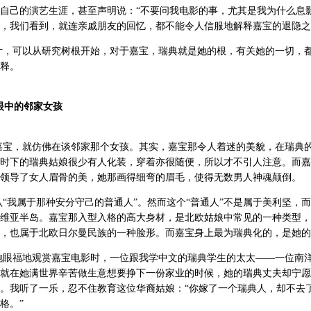
自己的演艺生涯，甚至声明说：“不要问我电影的事，尤其是我为什么息影
，我们看到，就连亲戚朋友的回忆，都不能令人信服地解释嘉宝的退隐之
叶，可以从研究树根开始，对于嘉宝，瑞典就是她的根，有关她的一切，
释。
眼中的邻家女孩
嘉宝，就仿佛在谈邻家那个女孩。其实，嘉宝那令人着迷的美貌，在瑞典
时下的瑞典姑娘很少有人化装，穿着亦很随便，所以才不引人注意。而嘉
领导了女人眉骨的美，她那画得细弯的眉毛，使得无数男人神魂颠倒。
“我属于那种安分守己的普通人”。然而这个“普通人”不是属于美利坚，
维亚半岛。嘉宝那入型入格的高大身材，是北欧姑娘中常见的一种类型，
，也属于北欧日尔曼民族的一种脸形。而嘉宝身上最为瑞典化的，是她的
饱眼福地观赏嘉宝电影时，一位跟我学中文的瑞典学生的太太——一位南
就在她满世界辛苦做生意想要挣下一份家业的时候，她的瑞典丈夫却宁愿
。我听了一乐，忍不住教育这位华裔姑娘：“你嫁了一个瑞典人，却不去
格。”