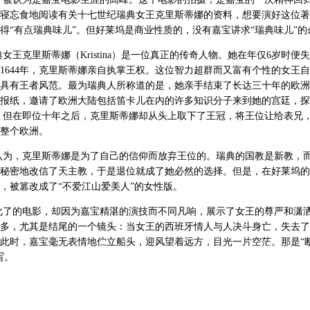
寝忘食地阅读有关十七世纪瑞典女王克里斯蒂娜的资料，想要演好这位著
得“有点瑞典味儿”。但好莱坞是商业性质的，没有嘉宝讲求“瑞典味儿”的
女王克里斯蒂娜（Kristina）是一位真正的传奇人物。她在年仅6岁时便
1644年，克里斯蒂娜亲自执掌王权。这位智力超群而又富有个性的女王
具有王者风范。最为瑞典人所称道的是，她亲手结束了长达三十年的欧洲
报纸，邀请了欧洲大陆包括笛卡儿在内的许多知识分子来到她的宫廷，探
 但在即位十年之后，克里斯蒂娜却从头上取下了王冠，将王位让给表兄
整个欧洲。
认为，克里斯蒂娜是为了自己的信仰而放弃王位的。瑞典的国教是新教，
秘密地改信了天主教，于是退位就成了她必然的选择。但是，在好莱坞的
，被篡改成了“不爱江山爱美人”的女性版。
化了的电影，却因为嘉宝精湛的演技而不同凡响，展示了女王的尊严和潇
多，尤其是结尾的一个镜头：当女王的西班牙情人与人决斗身亡，失去了
此时，嘉宝毫无表情地伫立船头，迎风望着远方，目光一片空茫。那是“
写。