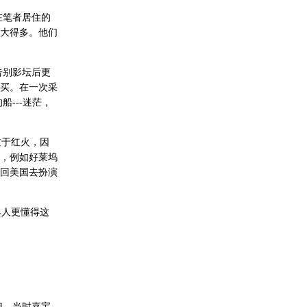
在笔者居住的
大得多。他们
告别影坛后更
买。在一次采
---迷茫，
过于红火，因
，例如好莱坞
回美国去扮演
典人更懂得这
归。当时嘉宝