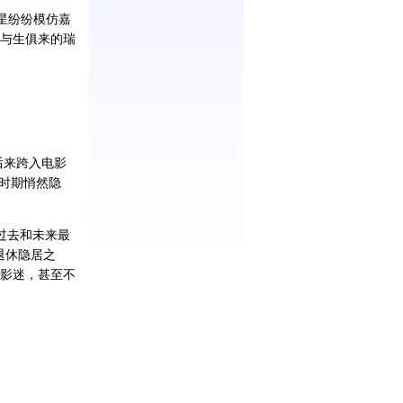
星纷纷模仿嘉
与生俱来的瑞
后来跨入电影
峰时期悄然隐
过去和未来最
退休隐居之
影迷，甚至不