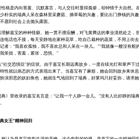
型性格是内向害羞、沉默寡言，与人交往时显得孤僻，却钟情于大自然。
少朴实的瑞典人呆在森林里采蘑菇、摘草莓的兴趣，要比出门挣钱的兴趣
不愿到社会上去抛头露面。
以理解嘉宝的种种怪癖。她一贯不擅应酬，对飞黄腾达的事业漠然处之，
连电话也不接，每天安静地在家种花草，吃自己栽种的蔬菜，不用上街去
记者：“我喜欢孤独，我不喜欢总和人呆在一块儿。”“我就像一艘没有舵的船
我笨拙，害羞，紧张，恐惧。”
“社交恐惧症”的症状。由于嘉宝长期远离故乡，一度在镁光灯和掌声下
特性就以病态的方式表现出来了。当嘉宝有了麻烦，她会回到故乡来休息
扮演邪恶的妖妇角色，她就生气地回到了瑞典，好莱坞只好妥协，请求她
典》里收录的嘉宝名言是：“让我一个人静一会儿。”没有人比好静的瑞
。
瑞典女王”精神回归
》被认为是嘉宝电影生涯的高峰。这个电影的拍摄，是嘉宝的一次精神回