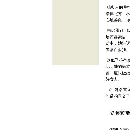
瑞典人的典
瑞典北方，不
心地善良，却
由此我们可
是离群索居，
访中，她告诉
失落而孤独。
这似乎很有点
此，她的民族
曾一度只让她
好女人。
《牛津名言词
句话的意义了
◎ 饰演“
《瑞典女王