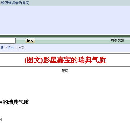
设万维读者为首页
网墨文集
文集
->
茉莉
->正文
(图文)影星嘉宝的瑞典气质
茉莉
宝的瑞典气质
莉