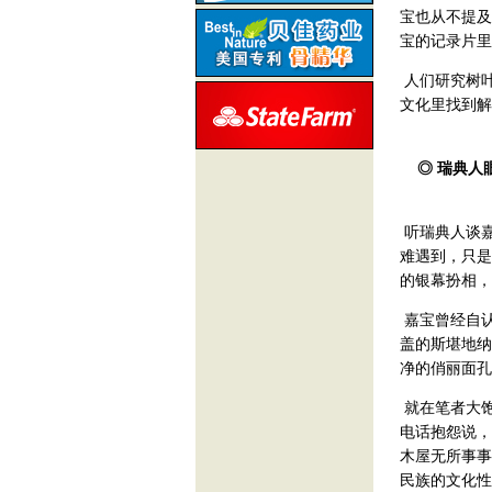
宝也从不提及
宝的记录片里
人们研究树
文化里找到解
◎ 瑞典人
听瑞典人谈
难遇到，只是
的银幕扮相，
嘉宝曾经自认
盖的斯堪地纳
净的俏丽面孔
就在笔者大
电话抱怨说，
木屋无所事事
民族的文化性