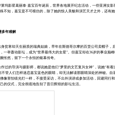
莱坞影星葛丽泰·嘉宝百年诞辰，世界各地展开纪念活动，一些亚洲女影
殊不知，嘉宝是不可模仿的，除了她的惊人美貌和演艺天才之外，还有她
谜多年难解
出身贫寒却天生丽质的瑞典姑娘，早年在斯德哥尔摩的百货公司卖帽子，
，一举轰动影坛，成为“世界最伟大的女星”。但嘉宝却在36岁的事业巅
腕怅然，留下一个永恒的银幕传奇。
作过的导演与摄影师，都说她是他们“梦里的文艺复兴女神”，说她“有着
但不管人们怎样迷恋嘉宝蓝色的眼睛，却无法解读那眼睛深处的神秘。自
佛像害怕镁光灯一样，不接受采访，不出外演讲或参加活动，回避同行和
己的仪式，完全彻底地告别了昔日辉煌的影坛生活。