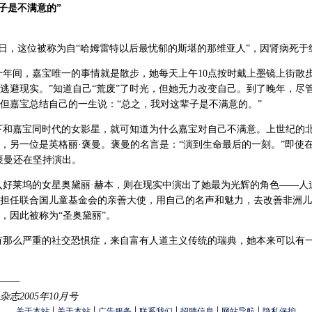
辈子是不满意的”
月16日，这位被称为自“哈姆雷特以后最忧郁的斯堪的那维亚人”，因肾病死于
年间，嘉宝唯一的事情就是散步，她每天上午10点按时戴上墨镜上街散步
逃避现实。”知道自己“荒废”了时光，但她无力改变自己。到了晚年，尽
但嘉宝总结自己的一生说：“总之，我对这辈子是不满意的。”
下和嘉宝同时代的女影星，就可知道为什么嘉宝对自己不满意。上世纪的
，另一位是英格丽·褒曼。褒曼的名言是：“演到生命最后的一刻。”即使
褒曼还在坚持演出。
好莱坞的女星奥黛丽·赫本，则在现实中演出了她最为光辉的角色——人
担任联合国儿童基金会的亲善大使，用自己的名声和魅力，去改善非洲儿
，因此被称为“圣奥黛丽”。
有那么严重的社交恐惧症，来自富有人道主义传统的瑞典，她本来可以有
——
志2005年10月号
|
|
|
|
|
|
关于本站
关于本站
广告服务
联系我们
招聘信息
网站导航
隐私保护