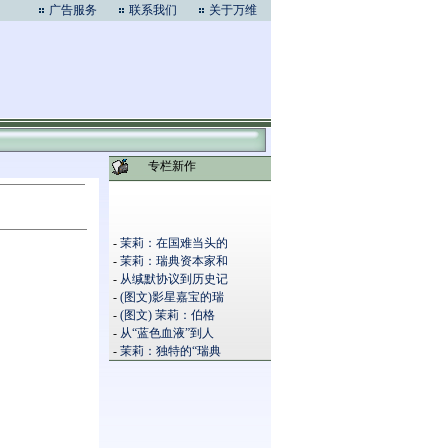
广告服务
联系我们
关于万维
专栏新作
-
茉莉：在国难当头的
-
茉莉：瑞典资本家和
-
从缄默协议到历史记
-
(图文)影星嘉宝的瑞
-
(图文) 茉莉：伯格
-
从“蓝色血液”到人
-
茉莉：独特的“瑞典