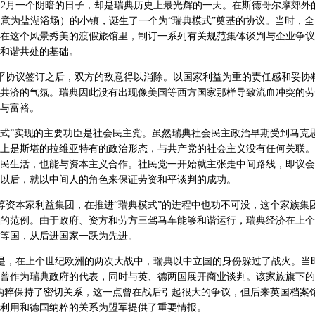
年12月一个阴暗的日子，却是瑞典历史上最光辉的一天。在斯德哥尔摩郊外
baden（意为盐湖浴场）的小镇，诞生了一个为“瑞典模式”奠基的协议。当时，
在这个风景秀美的渡假旅馆里，制订一系列有关规范集体谈判与企业争议
和谐共处的基础。
平协议签订之后，双方的敌意得以消除。以国家利益为重的责任感和妥协
共济的气氛。瑞典因此没有出现像美国等西方国家那样导致流血冲突的劳
与富裕。
式”实现的主要功臣是社会民主党。虽然瑞典社会民主政治早期受到马克
上是斯堪的拉维亚特有的政治形态，与共产党的社会主义没有任何关联。
民生活，也能与资本主义合作。社民党一开始就主张走中间路线，即议会
以后，就以中间人的角色来保证劳资和平谈判的成功。
资本家利益集团，在推进“瑞典模式”的进程中也功不可没，这个家族集
的范例。由于政府、资方和劳方三驾马车能够和谐运行，瑞典经济在上个
等国，从后进国家一跃为先进。
是，在上个世纪欧洲的两次大战中，瑞典以中立国的身份躲过了战火。当
曾作为瑞典政府的代表，同时与英、德两国展开商业谈判。该家族旗下的
纳粹保持了密切关系，这一点曾在战后引起很大的争议，但后来英国档案
利用和德国纳粹的关系为盟军提供了重要情报。