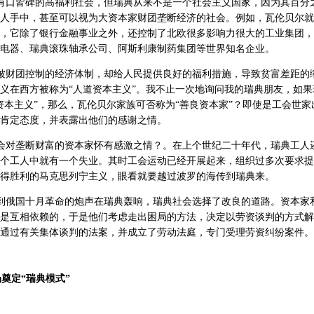
有口皆碑的高福利社会，但瑞典从来不是一个社会主义国家，因为其百分
人手中，甚至可以视为大资本家财团垄断经济的社会。例如，瓦伦贝尔就
，它除了银行金融事业之外，还控制了北欧很多影响力很大的工业集团，
电器、瑞典滚珠轴承公司、阿斯利康制药集团等世界知名企业。
被财团控制的经济体制，却给人民提供良好的福利措施，导致贫富差距的
义在西方被称为“人道资本主义”。我不止一次地询问我的瑞典朋友，如果
资本主义”，那么，瓦伦贝尔家族可否称为“善良资本家”？即使是工会世家
肯定态度，并表露出他们的感谢之情。
会对垄断财富的资本家怀有感激之情？。在上个世纪二十年代，瑞典工人
个工人中就有一个失业。其时工会运动已经开展起来，组织过多次要求提
得胜利的马克思列宁主义，眼看就要越过波罗的海传到瑞典来。
到俄国十月革命的炮声在瑞典轰响，瑞典社会选择了改良的道路。资本家
是互相依赖的，于是他们考虑走出困局的方法，决定以劳资谈判的方式解决
通过有关集体谈判的法案，并成立了劳动法庭，专门受理劳资纠纷案件。
场奠定“瑞典模式”