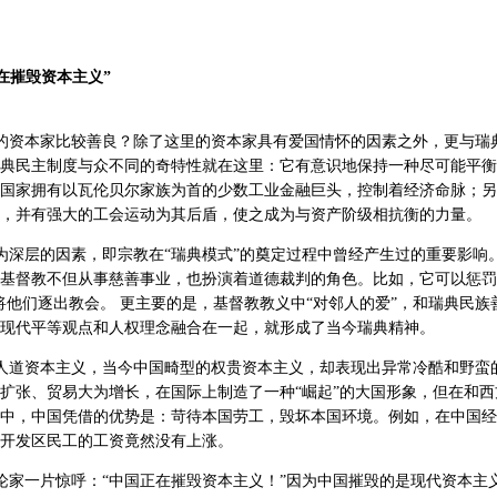
在摧毁资本主义”
的资本家比较善良？除了这里的资本家具有爱国情怀的因素之外，更与瑞
典民主制度与众不同的奇特性就在这里：它有意识地保持一种尽可能平衡
国家拥有以瓦伦贝尔家族为首的少数工业金融巨头，控制着经济命脉；另
，并有强大的工会运动为其后盾，使之成为与资产阶级相抗衡的力量。
深层的因素，即宗教在“瑞典模式”的奠定过程中曾经产生过的重要影响
基督教不但从事慈善事业，也扮演着道德裁判的角色。比如，它可以惩罚
将他们逐出教会。 更主要的是，基督教教义中“对邻人的爱”，和瑞典民族
现代平等观点和人权理念融合在一起，就形成了当今瑞典精神。
人道资本主义，当今中国畸型的权贵资本主义，却表现出异常冷酷和野蛮
扩张、贸易大为增长，在国际上制造了一种“崛起”的大国形象，但在和西
中，中国凭借的优势是：苛待本国劳工，毁坏本国环境。例如，在中国经
开发区民工的工资竟然没有上涨。
家一片惊呼：“中国正在摧毁资本主义！”因为中国摧毁的是现代资本主