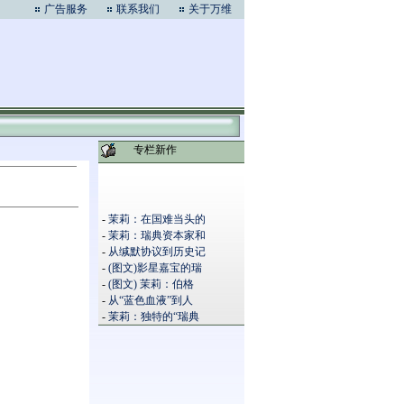
广告服务
联系我们
关于万维
专栏新作
-
茉莉：在国难当头的
-
茉莉：瑞典资本家和
-
从缄默协议到历史记
-
(图文)影星嘉宝的瑞
-
(图文) 茉莉：伯格
-
从“蓝色血液”到人
-
茉莉：独特的“瑞典