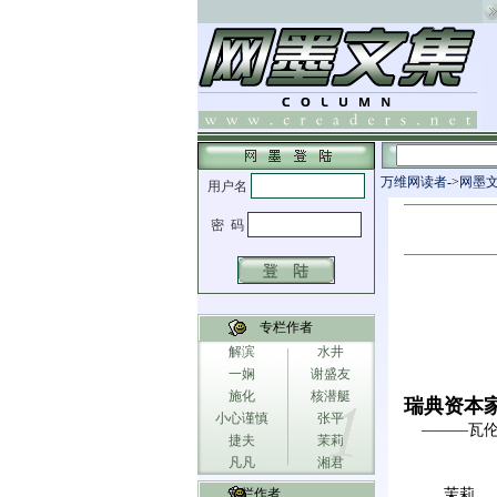
万维网读者
->
网墨
专栏作者
解滨
水井
一娴
谢盛友
施化
核潜艇
瑞典资本
小心谨慎
张平
———瓦伦
捷夫
茉莉
凡凡
湘君
专栏作者
茉莉