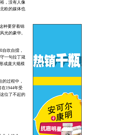
裕，没有人像
北欧的媒体也
这种要穿着锦
风光的豪华。
和自吹自擂，
守一句拉丁箴
形成庞大规模
柱的过程中，
1944年受
这位了不起的