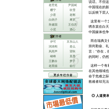
说话。不但这
老秃笔
尹国斌
中国现在的新
樱宁
吹雪
以反映下层人
少君
老郸
白鸽子
摩罗
这里有一个文
朱健国
王伯庆
绣衣裳在白天
小尼
酒心
中国媒体也争
专栏作者
而在瑞典文
伊可
京东山人
崇尚勤奋、礼
润涛阎
老么
风雨声
望秋
言：“存在，
峻峰
直愚
的同时，仍然
王鹏令
梦子
这样一个有
老黑猫
俞行
在其他领域也
命于危难之际
救难者却无法
◎ 人道资