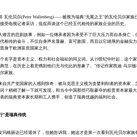
瓦伦贝尔(Peter Wallenberg)——被视为瑞典“无冕之王”的瓦伦贝尔家
接受电视记者采访，侃侃而谈这个已经五代相传的家族企业的历史。
人难言的悲剧故事，例如一位继承者因为承受不了巨大压力而自杀身亡，
代相传的奋斗，不仅自身声名显赫、富可敌国，而且以它雄厚的金融实力
晋身于欧洲富庶国家之列。
个名字是资本主义、权力和社会福祉的同义词。从19世纪中叶起，这个
典范，在历史上着意镌刻他们无与伦比的形象了。”传记作家凯迪·马尔顿
尔家族。
来自共产党国家的人感到惊奇：被马克思主义视为贪婪剥削者的资本家，
词？稍稍了解一下就可发现，和当今中国那些巧取豪夺的权贵资本家最大
表的瑞典资本家长期和工人携手，创造了瑞典优越的福利社会。
行”是瑞典传统
友玛格丽达已经退休了，但她告诉我，她这才是第一次看到瓦伦贝尔家族