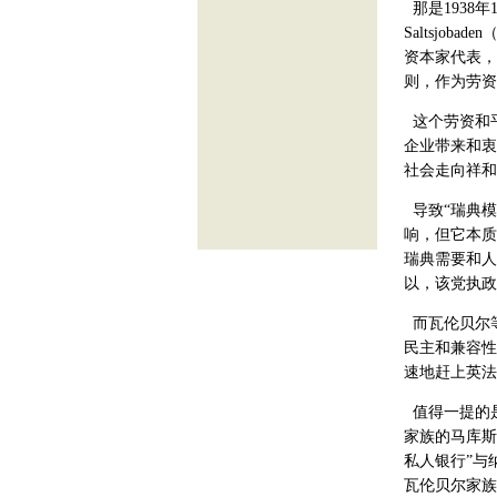
那是1938
Saltsjo
资本家代表，
则，作为劳资
这个劳资和
企业带来和衷
社会走向祥和
导致“瑞典模
响，但它本质
瑞典需要和人
以，该党执政
而瓦伦贝尔等
民主和兼容性
速地赶上英法
值得一提的
家族的马库斯
私人银行”与
瓦伦贝尔家族