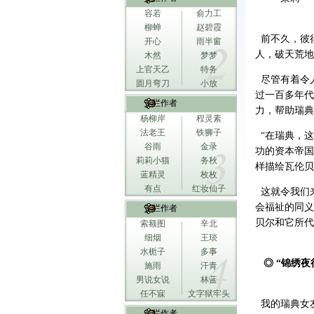
容若
俞力工
柳蝉
赵碧霞
前不久，彼得·
开心
雨半窗
人，破天荒地
木然
梦梦
上官天乙
特务
尽管有着令
圆月弯刀
小放
过一百多年代
专栏作者
力，帮助瑞典
杨柳岸
程灵素
法老王
铁狮子
“在瑞典，这
谷雨
金录
功的资本帝国
莉莉小猫
务秋
样描绘瓦伦贝
蓝精灵
枚枚
有点
红妆仙子
这就令我们
会福祉的同义
专栏作者
贝尔和它所代
索额图
辛北
细烟
王琰
水栀子
多事
◎ “锦绣夜
施雨
汗青
男说女说
林蓝
任不寐
文字狱牢头
我的瑞典女
专栏作者