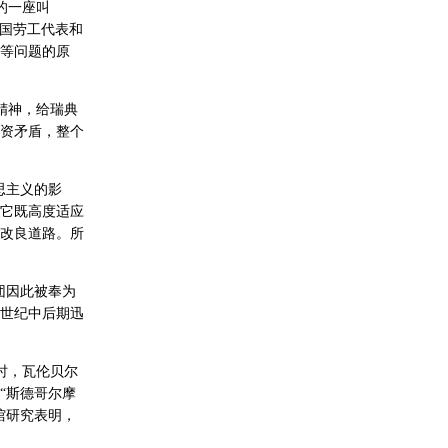
的一座叫
全国劳工代表和
等问题的原
精神，给瑞典
资矛盾，整个
思主义的影
它既高度适应
改良道路。所
团因此被奉为
世纪中后期迅
时，瓦伦贝尔
“斯德哥尔摩
馆研究表明，