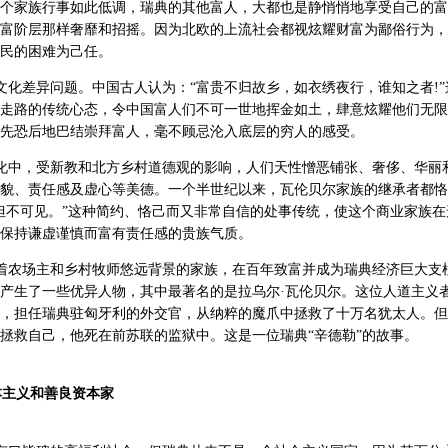
个家族行事如此低调，瑞典的其他富人，大都也是静悄悄地享受自己的富
富阶层那样奢靡和招摇。因为北欧的上流社会都视炫耀财富为鄙俗行为，
民的困难为己任。
化差异问题。中国古人认为：“富贵不归故乡，如衣绣夜行，谁知之者!”
走路的传统心态，令中国富人们不可一世地挥金如土，肆意炫耀他们无限
先恐后地巴结崇拜富人，毫不顾忌沦入底层的穷人的感受。
化中，受新教和北方乡村道德观的影响，人们天性憎恶铺张、奢侈、华丽
貌、责任感及虚心等美德。一个半世纪以来，瓦伦贝尔家族的继承者都恪
但不可见。”这种简约、恪己而又非常自信的处事传统，使这个商业家族在
保持谦虚谨慎而富有责任感的贵族气质。
着农场主和乡村牧师悠远背景的家族，在百年致富并成为瑞典经济巨大支
产生了一些优异人物，其中最著名的是拉乌尔·瓦伦贝尔。这位人道主义者在
，担任瑞典驻匈牙利的外交官，从纳粹的魔爪中拯救了十万名犹太人。但
拯救自己，他死在前苏联的监狱中。这是一位瑞典“辛德勒”的故事。
本主义和善良资本家