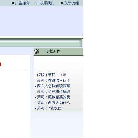
广告服务
联系我们
关于万维
专栏新作
）
-
(图文) 茉莉：《诗
-
茉莉：撑藏语－孩子
-
西方人怎样解读西藏
-
茉莉：仿苏格拉底追
-
茉莉：藏族精英的反
-
茉莉：西方人为什么
-
茉莉： “农奴曲”