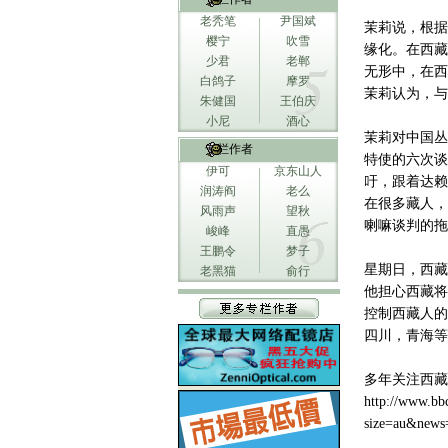
老秃笔
尹国斌
茉莉说，根据
樱宁
吹雪
缘化。在西藏
少君
老郸
无形中，在西
白鸽子
摩罗
茉莉认为，与
朱健国
王伯庆
小尼
酒心
茉莉对中国丛
专栏作者
特使的六次谈
伊可
京东山人
吁，跟着达赖
润涛阎
老么
在很多藏人，
风雨声
望秋
喇嘛谈判的拖
峻峰
直愚
王鹏令
梦子
星期日，西藏
老黑猫
俞行
他担心西藏将
控制西藏人的
四川，青海等
多年关注西藏
http://www.bb
size=au&new