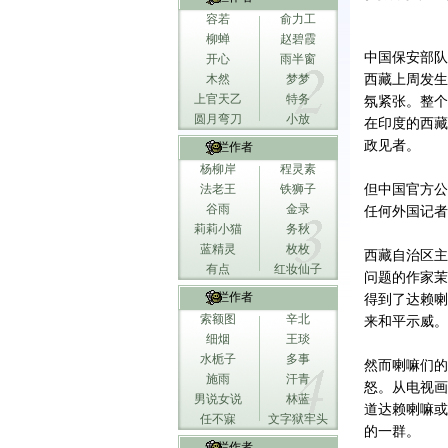
容若
俞力工
柳蝉
赵碧霞
中国保安部队
开心
雨半窗
木然
梦梦
西藏上周发生
上官天乙
特务
氛紧张。整个
圆月弯刀
小放
在印度的西藏
政见者。
专栏作者
杨柳岸
程灵素
法老王
铁狮子
但中国官方公
谷雨
金录
任何外国记者
莉莉小猫
务秋
蓝精灵
枚枚
西藏自治区主
有点
红妆仙子
问题的作家茉
专栏作者
得到了达赖喇
索额图
辛北
来和平示威。
细烟
王琰
水栀子
多事
然而喇嘛们的
施雨
汗青
怒。从电视画
男说女说
林蓝
道达赖喇嘛或
任不寐
文字狱牢头
的一群。
专栏作者