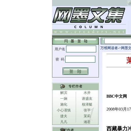
万维网读者
->
网墨
专栏作者
解滨
水井
BBC中文网
一娴
谢盛友
施化
核潜艇
2008年03月
小心谨慎
张平
捷夫
茉莉
凡凡
湘君
西藏暴力
专栏作者