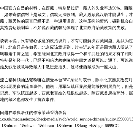
中国官方自己的材料，在西藏，特别是拉萨，藏人的失业率达50%。西藏
，如果寄信信封上是藏文，信就无法收到。藏人必须说汉语才能谋生，才
藏，藏民族的语言已经不是一种通用语言。这种压抑的愤怒，碰到机会自
其指责达赖喇嘛，不如说西藏的骚乱体现了北京政府治藏政策的失败。
谈表示说，只有诚心诚意的政治谈判，才有可能解决西藏问题。她认为过
判，北京只是在做秀。北京应该意识到，过去近20年正是因为藏人听从
喇嘛走中庸之道，希望能同北京政府取得一个和平共处的结果才有了相对
特别是年轻一代，已经不相信达赖喇嘛的中庸之道是可以走通了。可以说
延及缺乏诚意导致藏人中激进派抬头。这将使西藏成为一座火山。
流亡精神领袖达赖喇嘛在接受本台BBC采访时表示，除非北京愿意改变
会出现更多的流血事件。他说，用军队镇压显然是能够控制局势的，但是
思想。军队镇压越多，西藏老百姓的怨恨也越多。除西藏首府拉萨外，据
地的藏区也都发生了抗议事件。
问题在瑞典居住的作家茉莉采访录音
c.co.uk/mediaselector/check/media/avdb/world_service/chinese/audio/159000/
s=1&nbram=1&nbwm=1&bbram=1&bbwm=1&lang=zh&bgc=6699CC