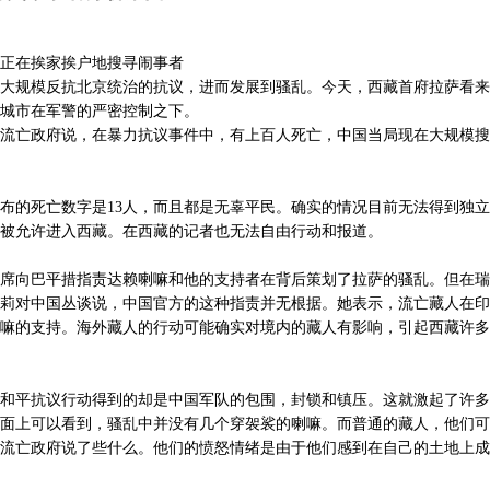
正在挨家挨户地搜寻闹事者
大规模反抗北京统治的抗议，进而发展到骚乱。今天，西藏首府拉萨看来
城市在军警的严密控制之下。
流亡政府说，在暴力抗议事件中，有上百人死亡，中国当局现在大规模搜
布的死亡数字是13人，而且都是无辜平民。确实的情况目前无法得到独
被允许进入西藏。在西藏的记者也无法自由行动和报道。
席向巴平措指责达赖喇嘛和他的支持者在背后策划了拉萨的骚乱。但在瑞
莉对中国丛谈说，中国官方的这种指责并无根据。她表示，流亡藏人在印
嘛的支持。海外藏人的行动可能确实对境内的藏人有影响，引起西藏许多
和平抗议行动得到的却是中国军队的包围，封锁和镇压。这就激起了许多
面上可以看到，骚乱中并没有几个穿袈裟的喇嘛。而普通的藏人，他们可
流亡政府说了些什么。他们的愤怒情绪是由于他们感到在自己的土地上成