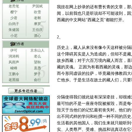
老秃笔
尹国斌
我挂在网上抄录的还有曹长青的文章，那
樱宁
吹雪
闻，以前我也只是听说却不可能读到，因
少君
老郸
西藏的中文网站"西藏之页"都能打开。
白鸽子
摩罗
朱健国
王伯庆
小尼
酒心
2、
专栏作者
历史上，藏人从来没有像今天这样被分隔
伊可
京东山人
这个障碍其实是人为造成的，但却不是藏
润涛阎
老么
故乡西藏；对于六百万境内藏人而言，喜
风雨声
望秋
藏的灵魂。 正因为有着西藏的灵魂，那
峻峰
直愚
而今形同虚设的拉萨，毕竟藏传佛教四大
王鹏令
梦子
老黑猫
俞行
亡他乡。于是生活在故土的藏人们，只要
分隔使得我们彼此徒有深深牵挂，却很难
最可怕的不是一座座寺院被摧毁，而是每
毁灭于当他们的记忆最初丧失时。他们的
出不同式样的学问和杜撰一种不同的历史
生活着的其他国人，我们生来就只能听到
实、人类尊严、受难、挑战和说真话在它