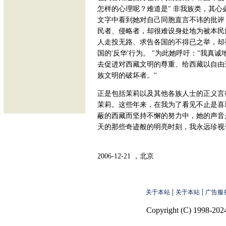
怎样的心理呢？难道是" 非我族类，其心
文字中看到她对自己同胞直言不讳的批评
民者、侵略者，却很难设身处地为被本民
人走投无路、求告各国的不得已之举，却
国的'反华'行为。 "为此她呼吁："我
去促进对西藏文明的尊重、给西藏以自由
族文明的破坏者。"
正是包括茉莉以及其他各族人士的正义言
茉莉。这些年来，在我为了看见不止是喜
蔽的西藏而坚持不懈的努力中，她的声音是
天的那些奇迹般的明亮时刻，我永远珍视
2006-12-21 ，北京
|
|
关于本站
关于本站
广告服
Copyright (C) 1998-2024