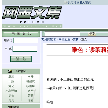
设万维读者为首页
万维网读者
->
网墨文集
->
茉莉
->正文
唯色：读茉莉
专栏作者
解滨
水井
看见的，不止是山麓那边的西藏
一娴
谢盛友
施化
核潜艇
--读茉莉新书《山麓那边是西藏》
小心谨慎
张平
捷夫
茉莉
凡凡
湘君
唯色
专栏作者