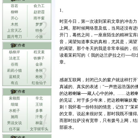
容若
俞力工
1、
柳蝉
赵碧霞
开心
雨半窗
时至今日，第一次读到茉莉文章的冲击力，
木然
梦梦
上网。那时候网络普及低，当局还没有进
上官天乙
特务
开门，蓦然之间，一座座陌生的精神宝库
圆月弯刀
小放
音，渴望知道事实的真相，尤其是，渴望
专栏作者
的渴望。那个冬天的我是非常幸福的，但
杨柳岸
程灵素
读着茉莉写的《 我的达兰萨拉之行──
法老王
铁狮子
章。
谷雨
金录
莉莉小猫
务秋
蓝精灵
枚枚
感谢互联网，封闭已久的窗户就这样打开
有点
红妆仙子
真诚的、真实的表述："一声悠远浩荡的
专栏作者
的达赖喇嘛──藏人心中的神。……达赖喇
索额图
辛北
的见证，对于多少年来，把达赖喇嘛妖魔
细烟
王琰
刺！我怀着一份特别的情意，记住了“茉
水栀子
多事
的文章。说起来很好笑，那时我既不懂得
施雨
汗青
而那时拉萨没有宽带，只有拨号上网，结
男说女说
林蓝
部薪水。
任不寐
文字狱牢头
专栏作者