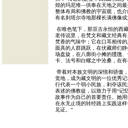
煌的玛尼堆—供奉在天地之间最
整体布局和佛教的宇宙观，也介
有名刹塔尔寺地那棵长满佛像或
在唯色笔下，那亘古永恒的西藏
老传说里，在梵文和藏文经典有
梵香的气味中；它在口耳相传的
面具的人群跳跃，在伏藏师们静
场盘旋，在八廓街小摊的氆氇、
卡、法号和白螺之中沧桑，在有
带着对本族文明的深情和骄傲，
觉地，成为藏文明的一位优秀记
行代表一个弱小民族，剥夺该民
表述的佛教徒，以致力于用“记忆
故事作为自己的首要责任。她用
在永无止境的转经路上实践这样
见证。”