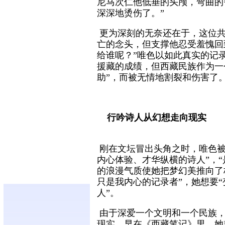
尼马次仁他低垂的头颅，弯曲的
深深地烫伤了。”
更为深刻的无奈还在于，这位共
亡的念头，但支撑他忍受羞愧回
给谁呢？”唯色以如此真实的记
援藏的成绩，但西藏民族作为一
助”，而被无情地割裂和伤害了
行吟诗人从幻想走向现实
刚在文坛冒出头角之时，唯色被
内心体验、才华纵横的诗人”，
的浪漫气质使她把梦幻美推向了
只是我内心的记录者”，她想要
人”。
由于深爱一个文明和一个民族，
现实。早在《西藏笔记》里，她