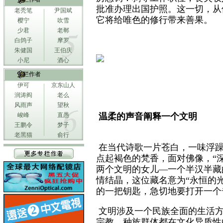
批准办理出国护照。这一切，从
老秃笔
尹国斌
它将给唯色的修行带来善果。
樱宁
吹雪
少君
老郸
白鸽子
摩罗
朱健国
王伯庆
小尼
酒心
专栏作者
伊可
京东山人
润涛阎
老么
风雨声
望秋
峻峰
直愚
温柔的声音阐释一个文明
王鹏令
梦子
老黑猫
俞行
在当代诗歌一片苍白，一味浮躁
点起褐色的梵香，面对佛像，“
两个文明的女儿—一个半汉半藏
情结晶，这位藏名意为“永恒的
的一把钥匙，急切地要打开一个
文明涉及一个民族全面的生活方
宗教、种族群体都在文化异质性