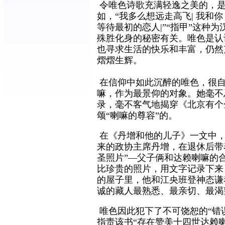
令唯色诗歌充满轻逸之美的，是
如，“我多么想远走高飞| 我和你
等待最初的恋人|”“指甲”这种
殊胜化身的秘密有关。唯色是认
也寻求生活的快乐和丰富，仍然
熠熠生辉。
在信仰中如此沉醉的唯色，很自
嘛，作为最景仰的对象。她毫不
录，毫不客气地揭穿《北京有个
颂“喇嘛的尊容”的。
在《丹增和他的儿子》一文中，
来的政协主席丹增，在退休后带
圣照片”—父子俩和达赖喇嘛的
比珍贵的照片，用文字记录下来
的屋子里，他和江央班登神态谦
诚的藏人最熟悉、最亲切、最渴
唯色因此犯下了不可饶恕的“错
指责该书“存在赞美十四世达赖