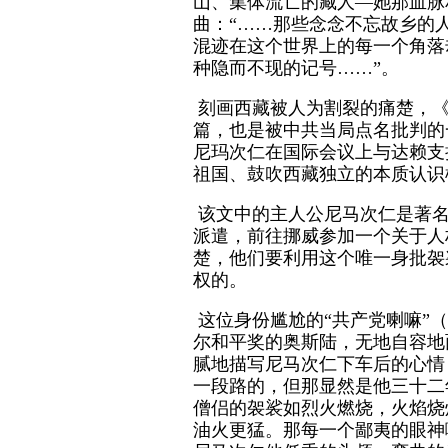
山、集体流亡的藏人—她那血脉
曲：“……那些念念不忘故乡的
混迹在这个世界上的每一个角落
种隐而不现的记号……”。
刻画西藏被人为割裂的痛楚，《
篇，也是被中共当局点名批判的
尼玛次仁在国际会议上与达赖支
祖国、鼓吹西藏独立的本质认识
该文中的主人公尼马次仁是著名
派遣，前往挪威参加一个关于人
楚，他们要利用这个唯一身批袈
权的。
这位身份尴尬的“共产党喇嘛”
尔和平奖的奥斯陆，无地自容地
腻地描写尼马次仁下车后的心情
一段路的，但那显然是他三十二
僧侣的袈裟如烈火燃烧，火焰烧
油火更猛。那每一个鄙夷的眼神