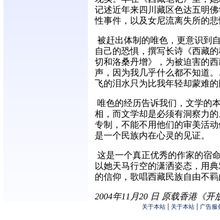
记述近年来四川藏区色达五明佛
性事件，以及女尼流离失所的悲
被赶出体制的唯色，更意识到自
自己的恐惧，撰写长诗《西藏的
切和洛桑丹增》，为被迫害的西
声，因为我几乎什么都不知道。
飞的泪水只为比我年轻却蒙难的
唯色的经历告诉我们，文学的本
相，而文学却是必须有洞察力的
专制，不能不用他们的审美活动
是一个民族内在心灵的见证。
这是一个真正优秀的作家的宿命
以她天马行空的潇洒姿态，用典
的信仰，歌唱西藏民族自由不羁
2004年11月20 日 原载香港《
|
|
关于本站
关于本站
广告服