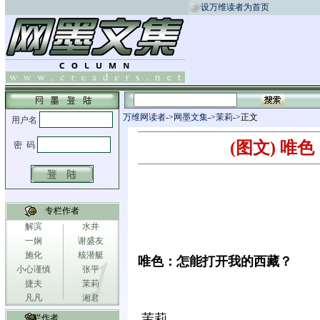
设万维读者为首页
万维网读者
->
网墨文集
->
茉莉
->正文
(图文) 
专栏作者
解滨
水井
一娴
谢盛友
施化
核潜艇
唯色：怎能打开我的西藏？
小心谨慎
张平
捷夫
茉莉
凡凡
湘君
茉莉
专栏作者