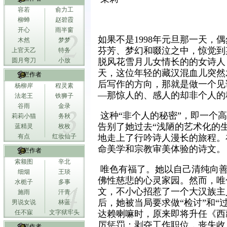
容若
俞力工
柳蝉
赵碧霞
开心
雨半窗
如果不是1998年元旦那一天，
木然
梦梦
芬芳、梦幻和啜泣之中，惊觉到
上官天乙
特务
圆月弯刀
小放
脱风花雪月儿女情长的的女诗人
天，这位年轻的藏汉混血儿突然
专栏作者
后写作的方向，那就是做一个见
杨柳岸
程灵素
—那惊人的、感人的却非个人的
法老王
铁狮子
谷雨
金录
这种“非个人的秘密”，即一个
莉莉小猫
务秋
告别了她过去“浅陋的艺术化的生
蓝精灵
枚枚
有点
红妆仙子
地走上了行吟诗人漫长的旅程。
命美学和宗教审美体验的诗文。
专栏作者
索额图
辛北
唯色有福了。她以自己清纯向善
细烟
王琰
佛性慈悲的心灵家园。然而，唯
水栀子
多事
文，不小心招惹了一个大汉族主
施雨
汗青
后，她被当局要求做“检讨”和“
男说女说
林蓝
任不寐
文字狱牢头
达赖喇嘛时，原来即将升任《西
厉惩罚：剥夺工作职位，丧失收
专栏作者