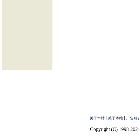
|
|
关于本站
关于本站
广告服
Copyright (C) 1998-2024