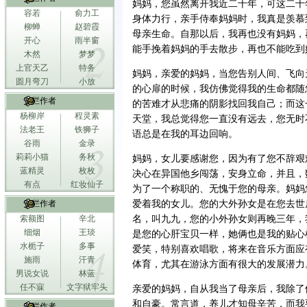
妈妈，您虽然离开我近二十年，可这二十
容若
俞力工
身体力行，亲手侍奉妈妈时，我真是羡慕
柳蝉
赵碧霞
母亲生命。自那以后，我再也没有妈妈，
开心
雨半窗
能手挽着妈妈的手去散步，再也不能吃到
木然
梦梦
上官天乙
特务
妈妈，亲爱的妈妈，当您告别人间、飞向
圆月弯刀
小放
的心扉的时候，我仿佛觉得我的生命都随
专栏作者
的苦难才从悲痛的阴影找回我自己；而这
杨柳岸
程灵素
天堂，我总觉得您一直没有远去，您无时
法老王
铁狮子
语总是在我的耳边回响。
谷雨
金录
莉莉小猫
务秋
妈妈，女儿要感谢您，因为有了您不辞艰
蓝精灵
枚枚
决心在异国他乡闯荡，安身立命，并且，
有点
红妆仙子
为了一个称职的、无愧于您的母亲。妈妈
专栏作者
爱着我的女儿。您的大外孙女是在您去世
索额图
辛北
名，叫九九，您的小外孙女则再晚三年，
细烟
王琰
是您的心肝宝贝一样，她俩也是我的贴心
水栀子
多事
爱笑，特别喜欢唱歌，将来在音乐方面应
施雨
汗青
体育，尤其在游泳方面有很大的发展潜力
男说女说
林蓝
任不寐
文字狱牢头
亲爱的妈妈，自从我当了母亲后，我除了
和自豪。常言道，养儿才知母辛苦，而我
专栏作者