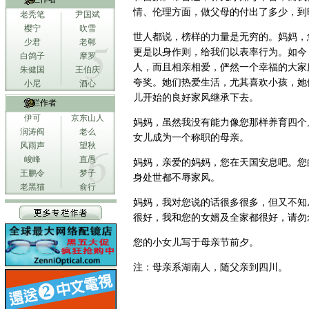
情、伦理方面，做父母的付出了多少，到
老秃笔
尹国斌
樱宁
吹雪
世人都说，榜样的力量是无穷的。妈妈，
少君
老郸
更是以身作则，给我们以表率行为。如今
白鸽子
摩罗
人，而且相亲相爱，俨然一个幸福的大家
朱健国
王伯庆
夸奖。她们热爱生活，尤其喜欢小孩，她
小尼
酒心
儿开始的良好家风继承下去。
专栏作者
伊可
京东山人
妈妈，虽然我没有能力像您那样养育四个
润涛阎
老么
女儿成为一个称职的母亲。
风雨声
望秋
峻峰
直愚
妈妈，亲爱的妈妈，您在天国安息吧。您
王鹏令
梦子
身处世都不辱家风。
老黑猫
俞行
妈妈，我对您说的话很多很多，但又不知
很好，我和您的女婿及全家都很好，请勿
您的小女儿写于母亲节前夕。
注：母亲系湖南人，随父亲到四川。