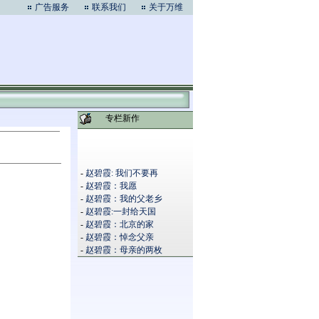
广告服务
联系我们
关于万维
专栏新作
-
赵碧霞: 我们不要再
-
赵碧霞：我愿
-
赵碧霞：我的父老乡
-
赵碧霞:一封给天国
-
赵碧霞：北京的家
-
赵碧霞：悼念父亲
-
赵碧霞：母亲的两枚