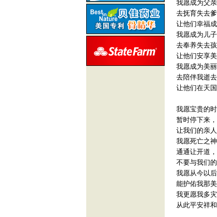
我愿成为父亲
去抚育失去爹
让他们幸福成
我愿成为儿子
去奉养失去孩
让他们安享美
我愿成为美丽
去陪伴我逝去
让他们在天国
我愿宝贵的时
暂时停下来，
让我们的亲人
我愿死亡之神
通通让开道，
不要与我们的
我愿从今以后
能护佑我那美
我更愿我多灾
从此平安祥和