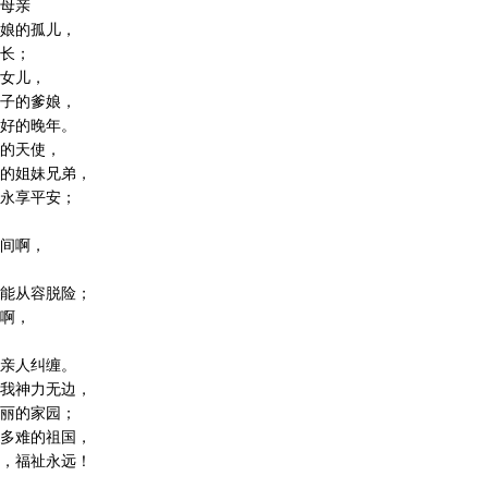
母亲
娘的孤儿，
长；
女儿，
子的爹娘，
好的晚年。
的天使，
的姐妹兄弟，
永享平安；
间啊，
能从容脱险；
啊，
亲人纠缠。
我神力无边，
丽的家园；
多难的祖国，
，福祉永远！