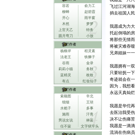
容若
俞力工
飞过江河湖海
柳蝉
赵碧霞
捎去祖国人民
开心
雨半窗
木然
梦梦
我愿成为力大
上官天乙
特务
托起倒塌的房
圆月弯刀
小放
将那些无情而
专栏作者
将被灾难吞噬
杨柳岸
程灵素
兄弟姐妹一一
法老王
铁狮子
谷雨
金录
我愿拥有一双
莉莉小猫
务秋
只要轻抚一下
蓝精灵
枚枚
奇迹就会在一
有点
红妆仙子
因为，我想看
专栏作者
永远天真灿烂
索额图
辛北
细烟
王琰
我愿是华佗再
水栀子
多事
去医治我受伤
施雨
汗青
决不让伤痛苦
男说女说
林蓝
我愿是一滴滴
任不寐
文字狱牢头
流淌在伤病员
专栏作者