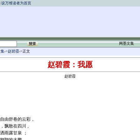
设万维读者为首页
网墨文集
文集
->
赵碧霞
->正文
赵碧霞：我愿
赵碧霞
自由舒卷的云彩，
，飘散在四川
,
洒雨露甘泉
；
翱翔的大鹏，