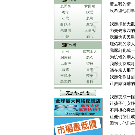
带去我的情，
老秃笔
尹国斌
只希望他们早
樱宁
吹雪
少君
老郸
我愿撑起无数
白鸽子
摩罗
朱健国
王伯庆
为失去家园的
小尼
酒心
我愿为灾民重
庇佑我的亲人
专栏作者
我愿幻化成一
伊可
京东山人
为饥饿的亲人
润涛阎
老么
风雨声
望秋
我愿变换成叮
峻峰
直愚
滴在亲人那干
王鹏令
梦子
我愿化作甘甜
老黑猫
俞行
让嗷嗷待哺的
我愿变成一幢
让孩子们安静
不用担心突然
让他们茁壮成
因为，他们是