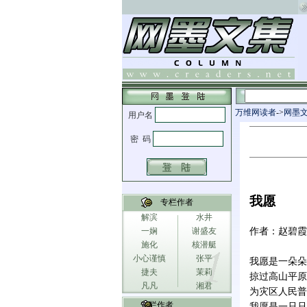
万维网读者
->
网墨
我愿
专栏作者
解滨
水井
一娴
谢盛友
作者：赵碧霞
施化
核潜艇
小心谨慎
张平
我愿是一朵朵
捷夫
茉莉
掠过高山平原
凡凡
湘君
为灾区人民普
专栏作者
我愿是一只只