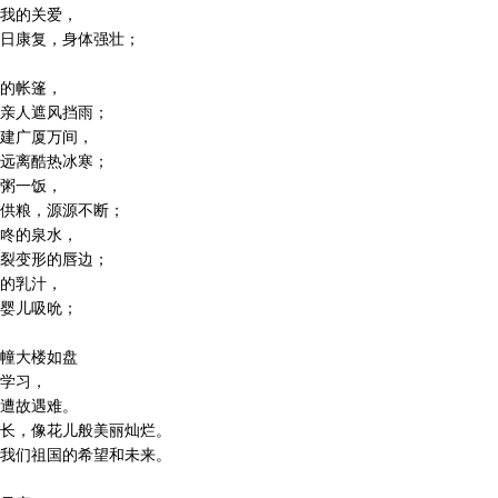
我的关爱，
日康复，身体强壮；
的帐篷，
亲人遮风挡雨；
建广厦万间，
远离酷热冰寒；
粥一饭，
供粮，源源不断；
咚的泉水，
裂变形的唇边；
的乳汁，
婴儿吸吮；
幢大楼如盘
学习，
遭故遇难。
长，像花儿般美丽灿烂。
我们祖国的希望和未来。