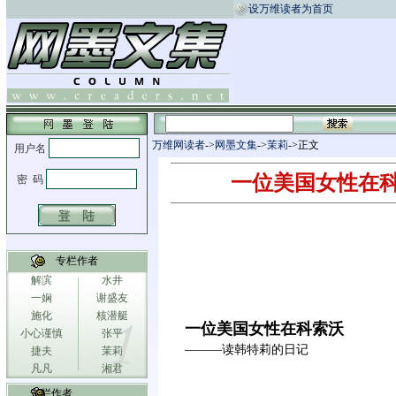
设万维读者为首页
万维网读者
->
网墨文集
->
茉莉
->正文
一位美国女性在
专栏作者
解滨
水井
一娴
谢盛友
施化
核潜艇
一位美国女性在科索沃
小心谨慎
张平
———读韩特莉的日记
捷夫
茉莉
凡凡
湘君
专栏作者