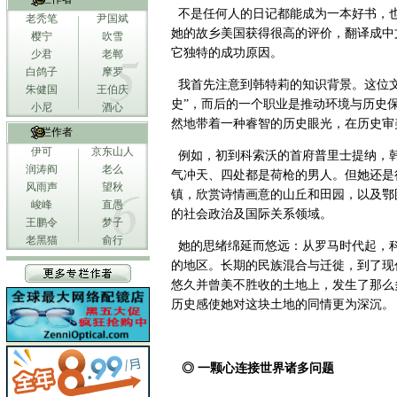
不是任何人的日记都能成为一本好书，
老秃笔
尹国斌
她的故乡美国获得很高的评价，翻译成中
樱宁
吹雪
它独特的成功原因。
少君
老郸
白鸽子
摩罗
我首先注意到韩特莉的知识背景。这位文
朱健国
王伯庆
史”，而后的一个职业是推动环境与历史
小尼
酒心
然地带着一种睿智的历史眼光，在历史审
专栏作者
伊可
京东山人
例如，初到科索沃的首府普里士提纳，
润涛阎
老么
气冲天、四处都是荷枪的男人。但她还是
风雨声
望秋
镇，欣赏诗情画意的山丘和田园，以及鄂
峻峰
直愚
的社会政治及国际关系领域。
王鹏令
梦子
老黑猫
俞行
她的思绪绵延而悠远：从罗马时代起，
的地区。长期的民族混合与迁徙，到了现
悠久并曾美不胜收的土地上，发生了那么
历史感使她对这块土地的同情更为深沉。
◎ 一颗心连接世界诸多问题