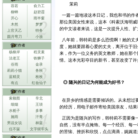
茉莉
容若
俞力工
柳蝉
赵碧霞
一篇一篇地读这本日记，我也和书的作
开心
雨半窗
那位美国女性来说，这本《科索沃海明威
木然
梦梦
的中文读者来说，这是一次提升人性、扩
上官天乙
特务
圆月弯刀
小放
八年前，韩特莉是多么恐慌啊！她的丈
专栏作者
度，她就要跟着心爱的丈夫，离开位于旧
杨柳岸
程灵素
来，作为一位义务的英文教师，她在那个
法老王
铁狮子
情。这本光彩夺目的新书，甚至改变了许
谷雨
金录
莉莉小猫
务秋
蓝精灵
枚枚
◎ 随兴的日记为何能成为好书？
有点
红妆仙子
专栏作者
索额图
辛北
在异乡的情感是需要倾诉的。从未想过
细烟
王琰
的经历，用电子邮件寄给美国亲友，结果
水栀子
多事
施雨
汗青
正因为是随兴的写作，韩特莉不需要像
男说女说
林蓝
自然，没有半点掩饰。每一个经历、每一
任不寐
文字狱牢头
的苦恼、挫折和欣悦，点点滴滴，娓娓道
专栏作者