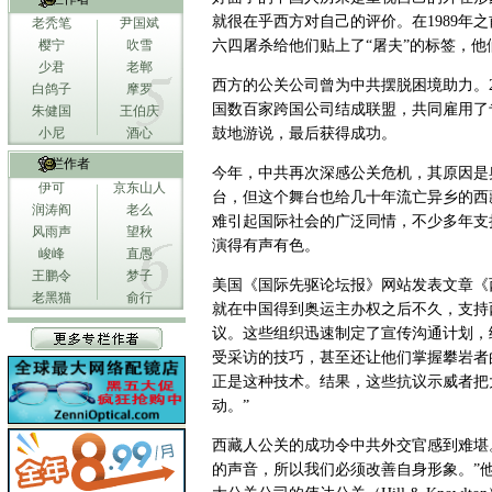
就很在乎西方对自己的评价。在1989年
老秃笔
尹国斌
樱宁
吹雪
六四屠杀给他们贴上了“屠夫”的标签，他
少君
老郸
西方的公关公司曾为中共摆脱困境助力。2
白鸽子
摩罗
国数百家跨国公司结成联盟，共同雇用了
朱健国
王伯庆
小尼
酒心
鼓地游说，最后获得成功。
专栏作者
今年，中共再次深感公关危机，其原因是
伊可
京东山人
台，但这个舞台也给几十年流亡异乡的西
润涛阎
老么
难引起国际社会的广泛同情，不少多年支
风雨声
望秋
演得有声有色。
峻峰
直愚
王鹏令
梦子
美国《国际先驱论坛报》网站发表文章《
老黑猫
俞行
就在中国得到奥运主办权之后不久，支持
议。这些组织迅速制定了宣传沟通计划，
受采访的技巧，甚至还让他们掌握攀岩者
正是这种技术。结果，这些抗议示威者把
动。”
西藏人公关的成功令中共外交官感到难堪
的声音，所以我们必须改善自身形象。”