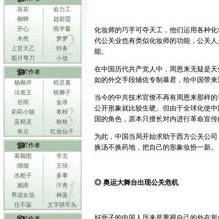
容若
俞力工
柳蝉
赵碧霞
开心
雨半窗
化妆师的巧手可夺天工，他们运用各种化
木然
梦梦
代公关业也有类似化妆师的功能，公关人
上官天乙
特务
能。
圆月弯刀
小放
在中国历代共产党人中，周恩来无疑是天
专栏作者
如的外交手段辅佐专制暴君，给中国带来
杨柳岸
程灵素
法老王
铁狮子
当今的中共技术官僚不再有周恩来那样的
谷雨
金录
公开形象就比较生硬。但由于全球化使中
莉莉小猫
务秋
国的角色，原本只擅长对内进行革命宣传
蓝精灵
枚枚
有点
红妆仙子
为此，中国当局开始求助于西方公关公司
专栏作者
换汤不换药地，把自己的形象妆扮一新。
索额图
辛北
细烟
王琰
水栀子
多事
◎ 奥运大舞台出现公关危机
施雨
汗青
男说女说
林蓝
任不寐
文字狱牢头
好面子的中国人历来是重视自己的外在形
专栏作者