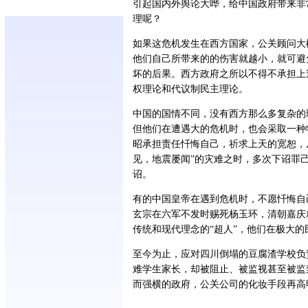
引起国内外舆论大哗，给中国政府带来非
理呢？
如果这危机发生在西方国家，公关顾问大
他们自己所带来的的伤害就越小，就可避
坏的后果。西方政府之所以不得不承担上
权理论和代议制民主理论。
中国的国情不同，没有西方那么多复杂的
但他们在遭遇大的危机时，也会采取一种
昭承担责任忏悔自己，祈求上天的宽恕，
见，地震屡闻”的灾难之时，多次下诏罪
诏。
有的中国皇帝在遇到危机时，不愿忏悔自
玄宗在六军不发时赐死杨玉环，清朝嘉庆
传统和现代理念的“超人”，他们在极大
至今为止，应对四川倒塌的豆腐渣学校负
难学生家长，却被阻止、被监视甚至被监
而强横的政府，公关公司的化妆手段再高