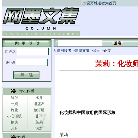
设万维读者为首页
万维网读者
->
网墨文集
->
茉莉
->正文
茉莉：化妆
专栏作者
解滨
水井
一娴
谢盛友
施化
核潜艇
化妆师和中国政府的国际形象
小心谨慎
张平
捷夫
茉莉
凡凡
湘君
茉莉
专栏作者