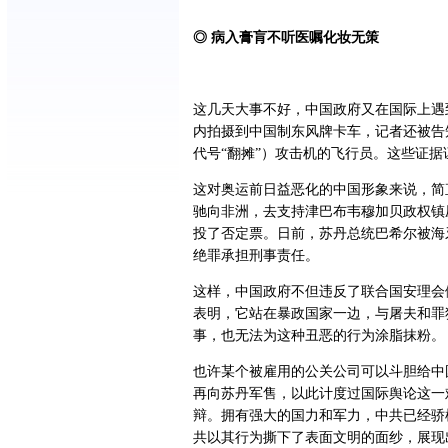
◎ 病入膏肓不听医嘱化妆无策
这几天大事不好，中国政府又在国际上遇
内拍摄到中国制东风牌卡车，记者还被告
代号“翻摊”）攻击机的飞行员。这些证
这对奥运前日益恶化的中国形象来说，简
驰向非洲，去支持津巴布韦穆加贝政权镇
投了否定票。日前，苏丹总统巴希尔被海
绝罪承担刑事责任。
这样，中国政府不但违反了联合国安理会
表明，它站在暴政国家一边，与屠夫和罪
事，也无法为这种丑恶的行为涂脂抹粉。
也许某个被雇用的公关公司可以斗胆给中
再向苏丹军售，以此计度过国际舆论这一
辩。拥有强大的国力和军力，中共已经骄
共以其行为撕下了表面文明的面纱，展现