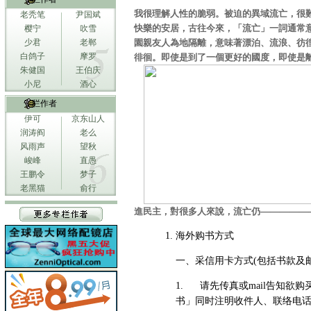
我很理解人性的脆弱。被迫的異域流亡，很
老秃笔
尹国斌
快樂的安居，古往今來，「流亡」一詞通常
樱宁
吹雪
少君
老郸
園親友人為地隔離，意味著漂泊、
流浪、彷
白鸽子
摩罗
徘徊。即使是到了一個更好的
國度，即使是
朱健国
王伯庆
小尼
酒心
专栏作者
伊可
京东山人
润涛阎
老么
风雨声
望秋
峻峰
直愚
王鹏令
梦子
老黑猫
俞行
進民主，對很多人來說，流亡仍
—————
海外购书方式
一、采信用卡方式(包括书款及邮
1. 请先传真或mail告知
书」同时注明收件人、联络电话、收件