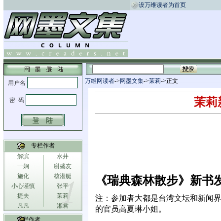
设万维读者为首页
万维网读者
->
网墨文集
->
茉莉
->正文
茉莉
专栏作者
解滨
水井
一娴
谢盛友
施化
核潜艇
《瑞典森林散步》新书
小心谨慎
张平
捷夫
茉莉
注：参加者大都是台湾文坛和新闻
凡凡
湘君
的官员高夏琳小姐。
专栏作者