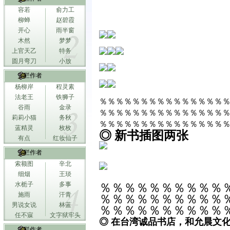
容若
俞力工
柳蝉
赵碧霞
开心
雨半窗
木然
梦梦
上官天乙
特务
圆月弯刀
小放
专栏作者
杨柳岸
程灵素
法老王
铁狮子
％％％％％％％％％％％％％％％
谷雨
金录
％％％％％％％％％％％％％％％
莉莉小猫
务秋
％％％％％％％％％％％％％％％
蓝精灵
枚枚
◎ 新书插图两张
有点
红妆仙子
专栏作者
索额图
辛北
细烟
王琰
水栀子
多事
％％％％％％％％％％
施雨
汗青
％％％％％％％％％％
男说女说
林蓝
％％％％％％％％％％
任不寐
文字狱牢头
◎ 在台湾诚品书店，和允晨文
专栏作者