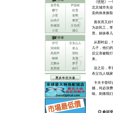
《愤怒》一书
老秃笔
尹国斌
北京城市失业
樱宁
吹雪
卖肉体来换取
少君
老郸
白鸽子
摩罗
善良而又好
朱健国
王伯庆
为农民工，李
小尼
酒心
资。妹妹春儿
专栏作者
从那时起，
伊可
京东山人
儿子，他们的
润涛阎
老么
风雨声
望秋
后父亲被殴打
峻峰
直愚
来。
王鹏令
梦子
这之后，李
老黑猫
俞行
杀父仇人钱家
卡夫卡曾经说
撼，何必浪费
啮、刺痛我们
◎ 命运