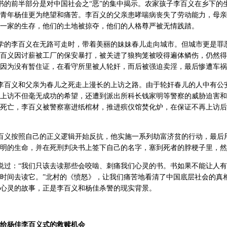
的前半部分是对中国社会之“恶”的集中揭示。农家孩子李百义在乡下的
青年杨佳更为绝望和痛苦。李百义的父亲患哮喘病丧失了劳动能力，母亲
一家的生存，他们的土地被掠夺，他们的人格尊严被无情践踏。
学的李百义在无路可走时，带着美丽的妹妹春儿走向城市。但城市更是罪
百义因讨薪被工厂的保安暴打，被关进了狼狗笼被咬得遍体鳞伤，仍然得
因为没有暂住证，在看守所里被人轮奸，而后被强迫卖淫，最后惨遭车祸
李百义和父亲为春儿之死走上漫长的上访之路。由于轮奸春儿的人中有公
上访不但毫无成功的希望，还遭到派出所科长钱家明等警察的威胁迫害和
死亡，李百义被警察塞进纸棺材，推进殡仪馆焚化炉，在保证不再上访后
百义按照自己的正义逻辑开始反抗，他实施一系列劫富济贫的行动，最后
明的生命，并在死刑判决书上签下自己的名字，塞到死者的脖梗子里，然
过：“我们只该去读那些会咬啮、刺痛我们心灵的书。书如果不能让人有
时间去读它。”北村的《愤怒》，让我们痛苦地看清了中国底层社会的真
心灵的故事，正是李百义和杨佳杀警的现实背景。
没给杨佳李百义式的救赎机会