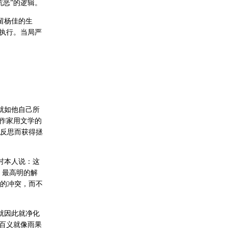
恶”的逻辑。
留杨佳的生
执行。当局严
就如他自己所
作家用文学的
反思而获得拯
村本人说：这
、最高明的解
的冲突，而不
就因此就净化
百义就像雨果