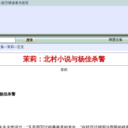
设万维读者为首页
网墨文集
文集
->
茉莉
->正文
茉莉：北村小说与杨佳杀警
茉莉
杨佳杀警
夫卡曾说过：“凡是我写过的事将真的发生。”在经历过德国法西斯的残