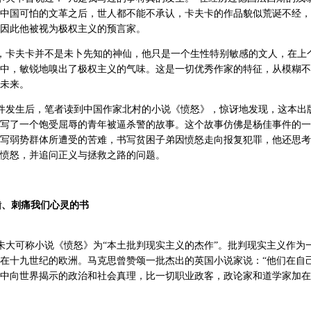
中国可怕的文革之后，世人都不能不承认，卡夫卡的作品貌似荒诞不经，
因此他被视为极权主义的预言家。
，卡夫卡并不是未卜先知的神仙，他只是一个生性特别敏感的文人，在上
中，敏锐地嗅出了极权主义的气味。这是一切优秀作家的特征，从模糊不
未来。
发生后，笔者读到中国作家北村的小说《愤怒》，惊讶地发现，这本出版于
写了一个饱受屈辱的青年被逼杀警的故事。这个故事仿佛是杨佳事件的一
写弱势群体所遭受的苦难，书写贫困子弟因愤怒走向报复犯罪，他还思考
愤怒，并追问正义与拯救之路的问题。
啮、刺痛我们心灵的书
大可称小说《愤怒》为“本土批判现实主义的杰作”。批判现实主义作为
在十九世纪的欧洲。马克思曾赞颂一批杰出的英国小说家说：“他们在自
中向世界揭示的政治和社会真理，比一切职业政客，政论家和道学家加在