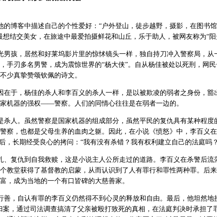
的博客中描述自己的个性爱好：“户外登山，徒步越野，摄影，在图书馆
最想结交美女，在旅途中最爱拍摄鲜花和山丘，乐于助人，被网友称为“阳
光男孩，居然和好莱坞影片里的惊怵镜头一样，独自持刀冲入警察局，从
，手刃多名男警，成为震惊世界的“杨大侠”。自从杨佳被处以死刑，网民
不少真挚赞颂钦佩的诗文。
因在于，杨佳的杀人和李百义的杀人一样，是以被欺凌的弱者之身份，豁
家机器的强权——警察。人们的同情心往往是在弱者一边的。
是杀人。虽然警察是国家机器的组成部分，虽然平民的复仇具有某种程度
警察，也都是父母生养的血肉之躯。因此，在小说《愤怒》中，李百义在
之后，长期经受良心的拷问：“我有没有杀错？我有权利建立自己的法庭吗？
扎、复仇到自我救赎，这是小说主人公所走过的道路。李百义在杀警后流
个教堂获得了基督教的启蒙，从而认识到了人有罪行和罪性两种罪。后来
富，成为当地的一个有口皆碑的大慈善家。
行善，自认有罪的李百义仍然得不到心灵的释放和自由。最后，他坦然地
归案，通过司法调查搞清了父亲被殴打致死的真相，在法庭判决时承担了