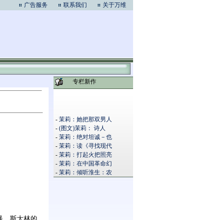
广告服务
联系我们
关于万维
专栏新作
-
茉莉：她把那双男人
-
(图文)茉莉： 诗人
-
茉莉：绝对坦诚－也
-
茉莉：读《寻找现代
-
茉莉：打起火把照亮
-
茉莉：在中国革命幻
-
茉莉：倾听淮生：农
暴、斯大林的