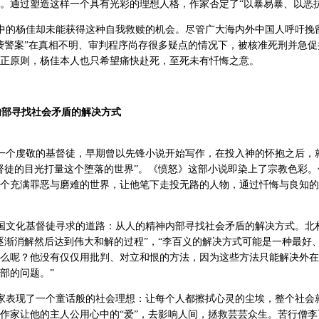
。通过塑造这样一个具有光彩的理想人格，作家否定了“以暴易暴、以恶抗
中的杨佳却未能获得这种自我救赎的机会。尽管广大海内外中国人呼吁挽
袭警案”在真相不明、审判程序尚存很多疑点的情况下，被核准死刑并急促
正原则，杨佳本人也只希望痛快赴死，至死未有忏悔之意。
内部寻找社会矛盾的解决方式
一个虔敬的基督徒，早期曾以先锋小说开始写作，在投入神的怀抱之后，
督徒的目光打量这个堕落的世界”。《愤怒》这部小说即染上了宗教色彩。
个充满罪恶与磨难的世界，让他笔下走投无路的人物，通过忏悔与良知的
国文化基督徒寻求的道路：从人的精神内部寻找社会矛盾的解决方式。北
逐渐消解然后达到伟大和解的过程”，“李百义的解决方式可能是一种最好
么呢？他没有仅仅用批判、对立和恨的方法，因为这些方法只能解决外在
部的问题。”
家表现了一个童话般的社会理想：让每个人都擦拭心灵的尘埃，整个社会
作家让他的主人公用心中的“爱”，去影响人间，拯救芸芸众生。苦行僧李