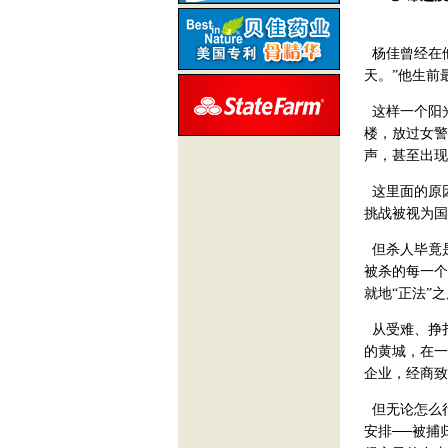
杨佳曾经在他
天。”他生前
这样一个阳
楼，放过女警
声，甚至出现
这里面的原
挑战被视为国
但杀人毕竟
被杀的每一个
就地“正法”
从受难、挣
的黄城，在一
企业，经商致
但无论怎么
安排──被捕