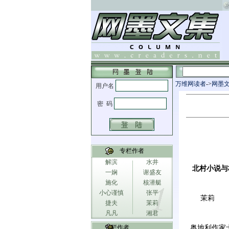
万维网读者
->
网墨
专栏作者
解滨
水井
北村小说与
一娴
谢盛友
施化
核潜艇
小心谨慎
张平
茉莉
捷夫
茉莉
凡凡
湘君
专栏作者
奥地利作家卡