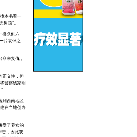
找本书看一
光男孩”。
一楼杀到六
一片哀悼之
出命来复仇，
的正义性，但
将警察钱家明
”
落到西南地区
他在当地创办
接受了养女的
罪责，因此获