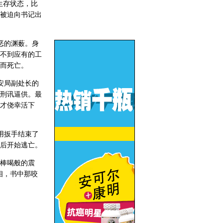
生存状态，比
被迫向书记出
恶的渊薮。身
不到应有的工
而死亡。
安局副处长的
刑讯逼供。最
才侥幸活下
用扳手结束了
后开始逃亡。
棒喝般的震
相，书中那咬