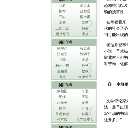
容若
俞力工
恐怖统治以及
柳蝉
赵碧霞
确的预言性，
开心
雨半窗
在笔者看来
木然
梦梦
上官天乙
特务
代的社会形势
圆月弯刀
小放
到可能出现的
专栏作者
杨佳杀警事件
杨柳岸
程灵素
小说，早就描
法老王
铁狮子
家北村不但书
谷雨
金录
对苦难，化解
莉莉小猫
务秋
蓝精灵
枚枚
有点
红妆仙子
◎ 一本咬
专栏作者
索额图
辛北
细烟
王琰
文学评论家朱
水栀子
多事
法，最早出现
施雨
汗青
写生动的书籍
男说女说
林蓝
任不寐
文字狱牢头
还要多。”
专栏作者