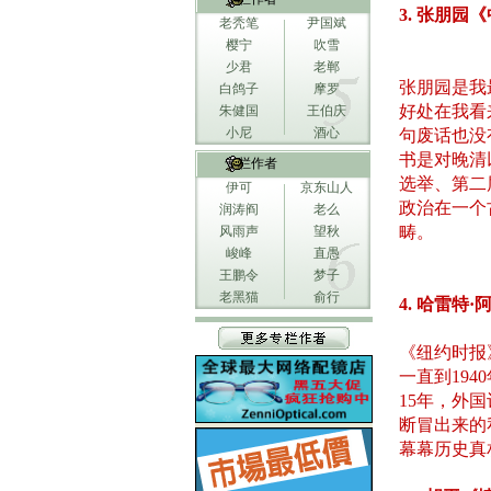
3. 张朋园
老秃笔
尹国斌
樱宁
吹雪
少君
老郸
张朋园是我
白鸽子
摩罗
好处在我看
朱健国
王伯庆
小尼
酒心
句废话也没
书是对晚清
专栏作者
选举、第二
伊可
京东山人
政治在一个
润涛阎
老么
畴。
风雨声
望秋
峻峰
直愚
王鹏令
梦子
老黑猫
俞行
4. 哈雷
《纽约时报
一直到19
15年，外
断冒出来的
幕幕历史真