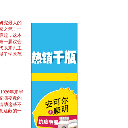
研究最大的
家之笔，一
启超，这本
第一届议会
代以来民主
越了学术范
926年来华
、充满变数的
借助这些不
意遮蔽的一