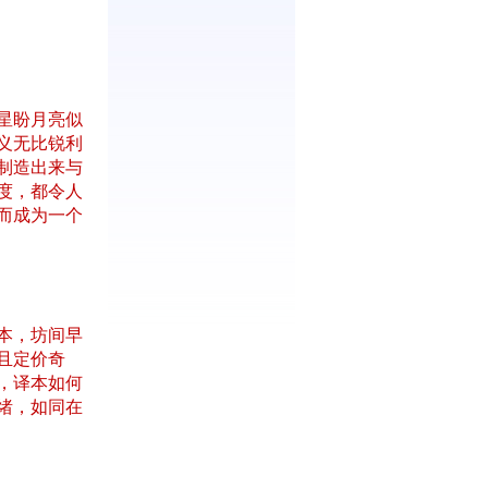
星盼月亮似
义无比锐利
制造出来与
度，都令人
而成为一个
本，坊间早
且定价奇
，译本如何
绪，如同在