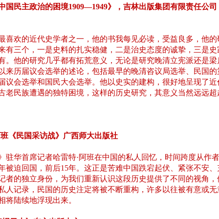
《中国民主政治的困境1909—1949》，吉林出版集团有限责任公司
最喜欢的近代史学者之一，他的书我每见必读，受益良多，他的
来有三个，一是史料的扎实稳健，二是治史态度的诚挚，三是史
有。他的研究几乎都有拓荒意义，无论是研究晚清立宪派还是梁
以来历届议会选举的述论，包括最早的晚清咨议局选举、民国的
届议会选举和国民大会选举。他以史实的建构，很好地呈现了近
古老民族遭遇的独特困境，这样的历史研究，其意义当然远远超
特·阿班《民国采访战》广西师大出版社
》驻华首席记者哈雷特·阿班在中国的私人回忆，时间跨度从作者1
40年被迫回国，前后15年。这正是苦难中国跌宕起伏、紧张不安
国记者的独立身份，为我们重新认识这段历史提供了不同的视角，
私人记录，民国的历史注定将被不断重构，许多以往被有意或无
相将陆续地浮现出来。