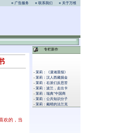
广告服务
联系我们
关于万维
专栏新作
书
-
茉莉：《潇湘晨报》
-
茉莉：汉人西藏掘金
-
茉莉：右派们反思苦
-
茉莉：波兰，走出卡
-
茉莉：瑞典“中国商
-
茉莉：公共知识分子
-
茉莉：戴晴的法兰克
我喜欢的，当