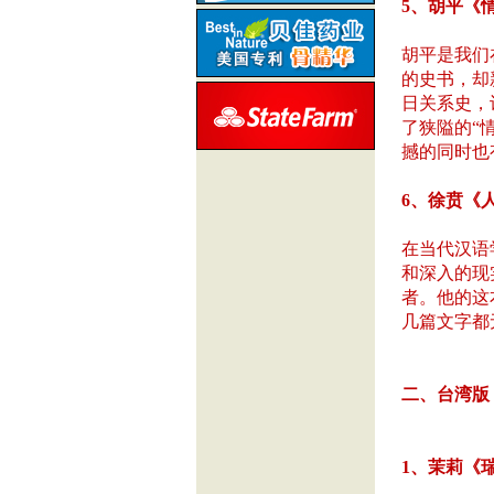
5、胡平《
胡平是我们
的史书，却
日关系史，
了狭隘的“
撼的同时也
6、徐贲《
在当代汉语
和深入的现
者。他的这
几篇文字都
二、台湾版
1、茉莉《瑞