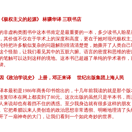
特《极权主义的起源》 林骧华译 三联书店
年度的非虚构类图书中这本书肯定是最重要的一本，多少读书人盼星
，其价值不仅在于学术上的深度和高度，更在于她对现代极权主
伦特把许多貌似复杂的问题解剖得清清楚楚，她撕开了人类自己
这个怪胎，让我们看见其中的五脏六腑。语言的密度和思维的密
的笔触可以达到这样的境地。这本书已超越了单纯的学术著作，
碑。
萨拜因《政治学说史》 上册，邓正来译 世纪出版集团上海人民
译本最初是1986年商务印书馆出的，十几年前我读的就是那个版
连复印本在网上都卖到了80元。这次出版的虽然只是半本书，而
人来说却也有着挡不住的诱惑。至少我身边就有很多这样的朋友
。它把希腊以来人类创造的政治思想非常透彻、明晰地理清了头
开了一扇神奇的大门，让我们看到一个如此奇妙的世界。