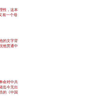
理性，这本
又有一个母
他的文字背
况他贯通中
前奉命对中共
陆迄今无出
浩的《中国