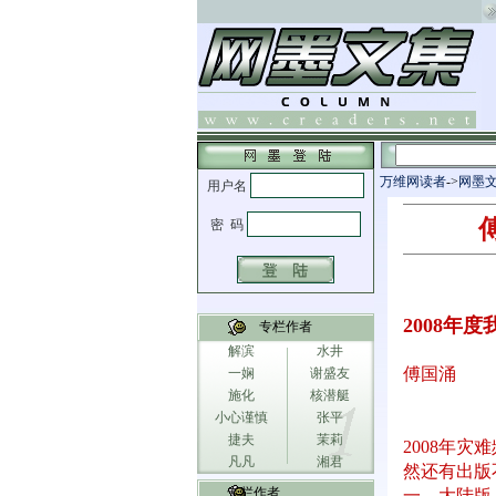
万维网读者
->
网墨
2008年
专栏作者
解滨
水井
傅国涌
一娴
谢盛友
施化
核潜艇
小心谨慎
张平
捷夫
茉莉
2008年
凡凡
湘君
然还有出版
专栏作者
一、大陆版