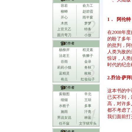
容若
俞力工
柳蝉
赵碧霞
开心
雨半窗
1． 阿伦
木然
梦梦
上官天乙
特务
在2008
圆月弯刀
小放
的盼了多年
专栏作者
的批判，阿
杨柳岸
程灵素
人类为敌的
法老王
铁狮子
惊讶，人类
谷雨
金录
时代的纪念
莉莉小猫
务秋
蓝精灵
枚枚
2.乔治·
有点
红妆仙子
专栏作者
这本书的中
索额图
辛北
已买不到，
细烟
王琰
高，对许多
水栀子
多事
都不考虑了
施雨
汗青
我们面前打
男说女说
林蓝
任不寐
文字狱牢头
专栏作者