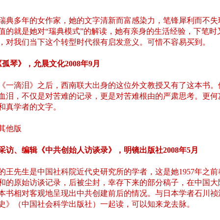
瑞典多年的女作家，她的文字清新而富感染力，笔锋犀利而不失
值的就是她对“瑞典模式”的解读，她有亲身的生活经验，下笔时
，对我们当下这个转型时代很有启发意义。可惜不容易买到。
孤琴》，允晨文化2008年9月
《一滴泪》之后，西南联大出身的这位外文教授又有了这本书。
血泪，不仅是对苦难的记录，更是对苦难根由的严肃思考。更何
和真学者的文字。
其他版
采访、编辑《中共创始人访谈录》，明镜出版社2008年5月
出生的王先生是中国社科院近代史研究所的学者，这是她1957年之
人和的原始访谈记录，后被尘封，幸存下来的部分稿子，在中国大
本书相对客观地呈现出中共创建前后的情况。与日本学者石川祯
史》（中国社会科学出版社）一起读，可以知来龙去脉。