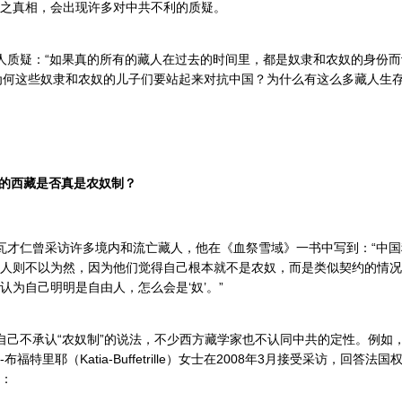
之真相，会出现许多对中共不利的质疑。
质疑：“如果真的所有的藏人在过去的时间里，都是奴隶和农奴的身份而
为何这些奴隶和农奴的儿子们要站起来对抗中国？为什么有这么多藏人生
的西藏是否真是农奴制？
才仁曾采访许多境内和流亡藏人，他在《血祭雪域》一书中写到：“中国
人则不以为然，因为他们觉得自己根本就不是农奴，而是类似契约的情况
认为自己明明是自由人，怎么会是‘奴’。”
己不承认“农奴制”的说法，不少西方藏学家也不认同中共的定性。例如
布福特里耶（Katia-Buffetrille）女士在2008年3月接受采访，回答法
：