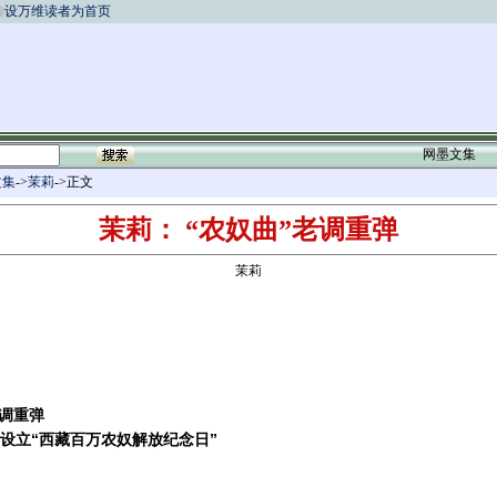
设万维读者为首页
网墨文集
文集
->
茉莉
->正文
茉莉： “农奴曲”老调重弹
茉莉
老调重弹
设立“西藏百万农奴解放纪念日”