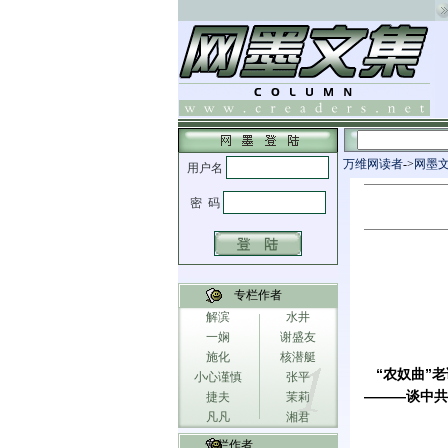
万维网读者
->
网墨
专栏作者
解滨
水井
一娴
谢盛友
施化
核潜艇
“农奴曲”
小心谨慎
张平
———谈中共
捷夫
茉莉
凡凡
湘君
专栏作者