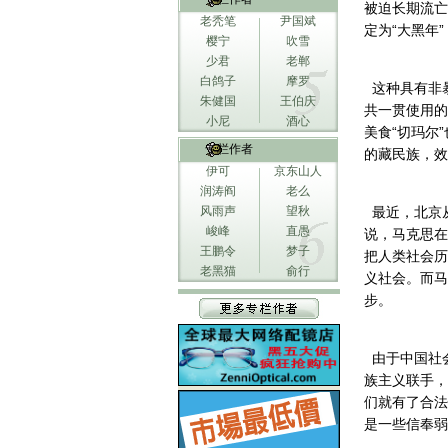
被迫长期流亡
老秃笔
尹国斌
定为“大黑年
樱宁
吹雪
少君
老郸
白鸽子
摩罗
这种具有非
朱健国
王伯庆
共一贯使用的
小尼
酒心
美食“切玛尔
专栏作者
的藏民族，效
伊可
京东山人
润涛阎
老么
风雨声
望秋
最近，北京
峻峰
直愚
说，马克思在
王鹏令
梦子
把人类社会历
老黑猫
俞行
义社会。而马
步。
由于中国社会
族主义联手，
们就有了合法
是一些信奉弱