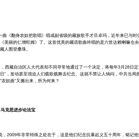
一曲《翻身农奴把歌唱》唱成副省级的藏族歌手才旦卓玛，近年来已与时
《美丽的仁增旺姆》了。这首优美的藏语歌曲吟唱的是六世达赖喇嘛仓央
藏人图登桑珠。
，西藏自治区人大代表却不同寻常地通过了一个决定，将每年3月28日定
日”，发动甚至强迫人们载歌载舞去纪念。这就不禁让人纳闷，中共当局
“农奴曲”又搬出来，所为何来？
出马克思进步论法宝
，2009年非常特殊之处在于，这是他们纪念抗暴起义五十周年，铭记他