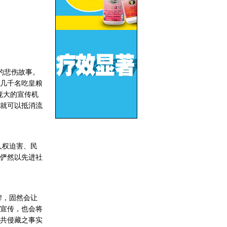
的悲伤故事。
几千名吃皇粮
庞大的宣传机
就可以抵消流
人权迫害、民
俨然以先进社
牌，固然会让
宣传，也会将
共侵藏之事实