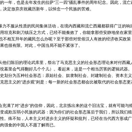
的一年，也是去年发生的拉萨“三一四”骚乱事件的周年纪念。因此，流亡
”，决定放弃庆祝藏历新年，以悼念一个民族的苦难。
暴力不服从性质的民间集体活动，在境内西藏和流亡西藏都获得广泛的响
用坦克和刺刀镇压之方式，已经不能奏效了，你能拿那些安静地坐在家里
”也不相互拜年的藏民怎么办呢？至于那些对世俗汉人有效的经济收买政策
果也很有限。对此，中国当局不能不紧张了。
从他们陈旧的理论武库里，祭出了马克思主义的社会形态理论来对付西藏
坟墓里会气得翻好几个个儿）。看起来，这是一个相当厉害的逻辑武器。
史划分为五种社会形态：原始社会、奴隶制社会、封建制社会、资本主义
克思主义的“进步观”则是：每一新的社会形态都会比被取代的社会形态更
充满了对“进步”的信仰，因此，北京拣出来的这个旧法宝，就有可能与
变成欺压弱小民族的武器：因为你们的社会形态落后于我们，所以我们殖
性。殊不知，人本主义对进步主义的怀疑和批判，已经在当代西方形成广
肉强食的中国人不愿了解而已。