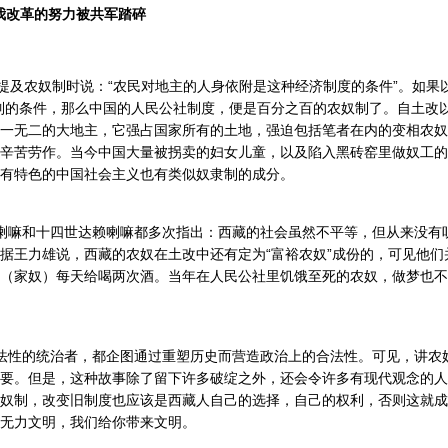
我改革的努力被共军踏碎
农奴制时说：“农民对地主的人身依附是这种经济制度的条件”。如果以
制的条件，那么中国的人民公社制度，便是百分之百的农奴制了。自土改
一无二的大地主，它强占国家所有的土地，强迫包括笔者在内的变相农奴
辛苦劳作。当今中国大量被拐卖的妇女儿童，以及陷入黑砖窑里做奴工的
有特色的中国社会主义也有类似奴隶制的成分。
喇嘛和十四世达赖喇嘛都多次指出：西藏的社会虽然不平等，但从来没有
据王力雄说，西藏的农奴在土改中还有定为“富裕农奴”成份的，可见他们
（家奴）每天给喝两次酒。当年在人民公社里饥饿至死的农奴，做梦也不
法性的统治者，都企图通过重塑历史而营造政治上的合法性。可见，讲农
要。但是，这种故事除了留下许多破绽之外，还会令许多有现代观念的人
奴制，改变旧制度也应该是西藏人自己的选择，自己的权利，否则这就成
无力文明，我们给你带来文明。