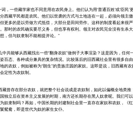
’一词，一些藏学家也不同意用在农民身上。他们认为用‘普通百姓’或‘臣民’
分西藏平民都是农民。他们以世袭的方式与土地连在一起，必须向领主缴
但更多的是以劳做方式抵偿，大部分是田间劳作。这样的制度看起来很严
。那时的农民确实要尽义务，但也享有权利。领主对农民完全没有生杀大
想，但与奴隶制不能相提并论。”
中共能够从西藏找出一些“翻身农奴”做例子大事渲染？这是因为，任何
姿百态、各种成分兼具的复杂情况。比较落后的旧西藏社会里有很多自由
地的农奴，例如被称为“朗生”的贵族庄园的家奴。这即是说，旧西藏有农
会定性为农奴制。
西藏曾存在部分农奴，就把整个社会说成是农奴制，如此以偏概全地类推
国独立后在资本主义发展的时期，南方还长期存在黑人奴隶呢。我们可以
为奴隶制吗？再如，中国长期的封建制社会里一直存在家奴和农奴，《红
鬟鸳鸯，即是世代为奴的家生女仆。