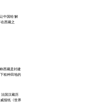
让中国给‘解
存在西藏之
称西藏是封建
下租种田地的
，法国汉藏历
国权威报纸《世界