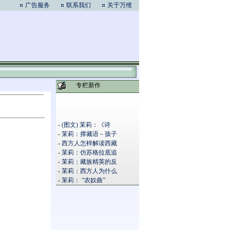
广告服务
联系我们
关于万维
专栏新作
-
(图文) 茉莉：《诗
-
茉莉：撑藏语－孩子
-
西方人怎样解读西藏
-
茉莉：仿苏格拉底追
-
茉莉：藏族精英的反
-
茉莉：西方人为什么
-
茉莉： “农奴曲”