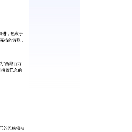
俱进，热衷于
嘉措的诗歌，
为“西藏百万
把搁置已久的
们的民族领袖