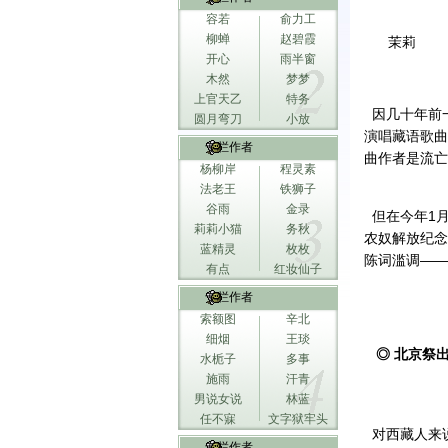
容若
俞力工
柳蝉
赵碧霞
茉莉
开心
雨半窗
木然
梦梦
上官天乙
特务
因几十年前
圆月弯刀
小放
演唱藏语歌曲
专栏作者
曲作者是流亡
杨柳岸
程灵素
法老王
铁狮子
谷雨
金录
但在今年1月
莉莉小猫
务秋
农奴解放纪念
蓝精灵
枚枚
陈词滥调——
有点
红妆仙子
专栏作者
索额图
辛北
细烟
王琰
◎ 北京祭
水栀子
多事
施雨
汗青
男说女说
林蓝
任不寐
文字狱牢头
对西藏人来说
专栏作者