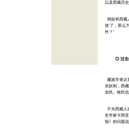
以及西藏历史
例如有西藏人
放’了，那么
外？”
◎ 过去
藏族学者达瓦
农奴制，西藏
农民。牧民也
不光西藏人自
史学家卡西亚-
报》的问题说