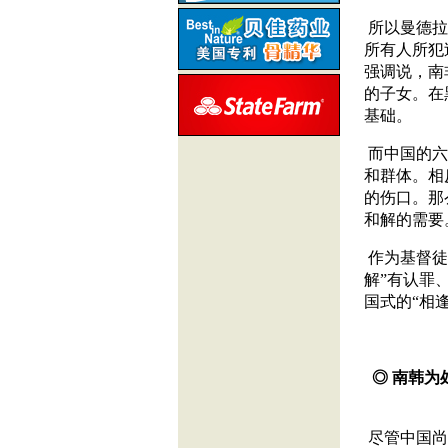
所以曼德拉
所有人所犯
强调说，南
的子女。在
基础。
而中国的六
和群体。相
的伤口。那
和解的需要
作为基督徒
解”有认罪
国式的“相
◎ 南韩为
尽管中国尚