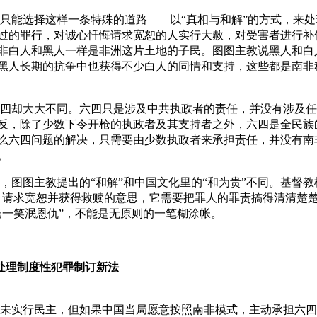
只能选择这样一条特殊的道路——以“真相与和解”的方式，来处
过的罪行，对诚心忏悔请求宽恕的人实行大赦，对受害者进行补
非白人和黑人一样是非洲这片土地的子民。图图主教说黑人和白
黑人长期的抗争中也获得不少白人的同情和支持，这些都是南非
四却大大不同。六四只是涉及中共执政者的责任，并没有涉及任
反，除了少数下令开枪的执政者及其支持者之外，六四是全民族
么六四问题的解决，只需要由少数执政者来承担责任，并没有南
。
，图图主教提出的“和解”和中国文化里的“和为贵”不同。基督教
、请求宽恕并获得救赎的意思，它需要把罪人的罪责搞得清清楚
逢一笑泯恩仇”，不能是无原则的一笔糊涂帐。
处理制度性犯罪制订新法
未实行民主，但如果中国当局愿意按照南非模式，主动承担六四