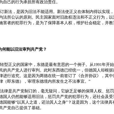
为自己的行为承担所有政治责任。
订新法，是因为旧法不能适用。新法使正义在体制内得以实现，
内法所公认的原则。民主国家面对旧政权违法和不正义行为，以
施害者的犯罪行为，是为了保障基本人权，维护社会稳定，并教
何能以旧法审判共产党？
转型正义的国家中，东德是最有意思的一个例子。从1991年开
民的共产党人进行审判。此时东西德已经统一，但德国人却根据
律进行追究。这是因为两德在统一前签订了《合并协议》，其中
律（即东德），审理东德境内所发生之不法事宜。”
法律是共产党制订的，毫无疑问，它缺乏足够的保障人权、惩罚
德国人仍然能够适用旧法，惩罚共产党的犯罪行为，还社会及受
德国能够“以其人之道，还治其人之身”？这是因为，这个法律具
共产党自己提供了基础。