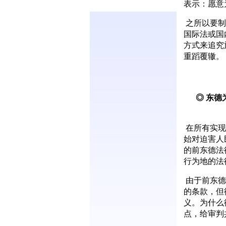
表示：愿意
之所以要制
国际法或国
方式来追究
重蹈覆辙。
◎ 东德为
在所有实现
始对迫害人
的前东德法
行为地的法
由于前东德
的条款，但
义。为什么
点，给审判