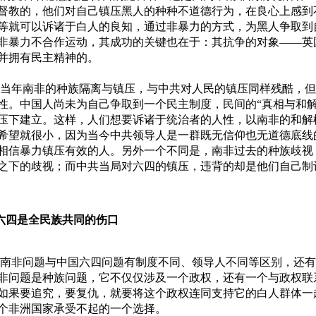
督教的，他们对自己镇压黑人的种种不道德行为，在良心上感到
等就可以诉诸于白人的良知，通过非暴力的方式，为黑人争取到
非暴力不合作运动，其成功的关键也在于：其抗争的对象——英
并拥有民主精神的。
当年南非的种族隔离与镇压，与中共对人民的镇压同样残酷，但
性。中国人尚未为自己争取到一个民主制度，民间的“真相与和解
压下建立。这样，人们想要诉诸于统治者的人性，以南非的和解
希望就很小，因为当今中共领导人是一群既无信仰也无道德底线
相信暴力镇压有效的人。另外一个不同是，南非过去的种族歧视
之下的歧视；而中共当局对六四的镇压，违背的却是他们自己制
六四是全民族共同的伤口
南非问题与中国六四问题有制度不同、领导人不同等区别，还有
非问题是种族问题，它不仅仅涉及一个政权，还有一个与政权联
如果要追究，要复仇，就要将这个政权连同支持它的白人群体一
个非洲国家承受不起的一个选择。