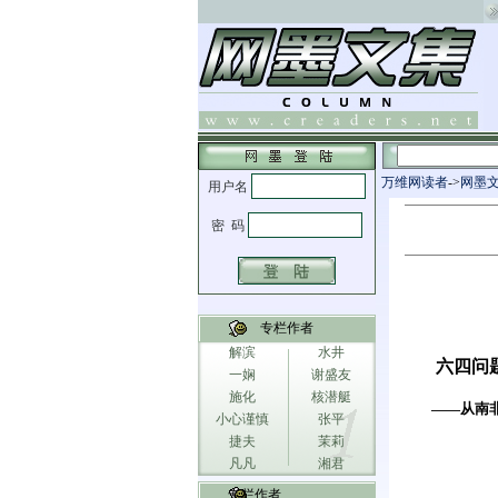
万维网读者
->
网墨
专栏作者
解滨
水井
六四问
一娴
谢盛友
施化
核潜艇
——从南
小心谨慎
张平
捷夫
茉莉
凡凡
湘君
专栏作者