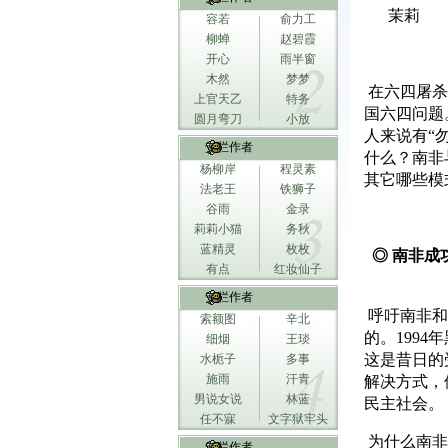
茉莉
容若
俞力工
柳蝉
赵碧霞
开心
雨半窗
木然
梦梦
在六四屠杀
上官天乙
特务
国六四问题
圆月弯刀
小放
人来说有“
专栏作者
什么？南非
杨柳岸
程灵素
其它哪些模
法老王
铁狮子
谷雨
金录
莉莉小猫
务秋
蓝精灵
枚枚
◎ 南非成
有点
红妆仙子
专栏作者
呼吁南非和
索额图
辛北
的。199
细烟
王琰
这是昔日的
水栀子
多事
施雨
汗青
解决方式，
男说女说
林蓝
民主社会。
任不寐
文字狱牢头
为什么南非
专栏作者