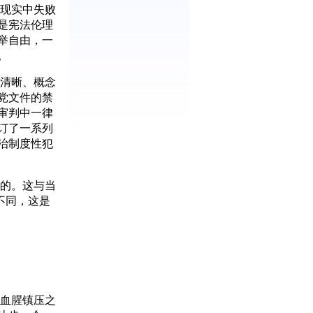
现实中失败
是宪法伦理
举自由，一
。
清晰、概念
党文件的禁
审判中一律
订了一系列
治制度性犯
的。这与当
不同，这是
血腥镇压之