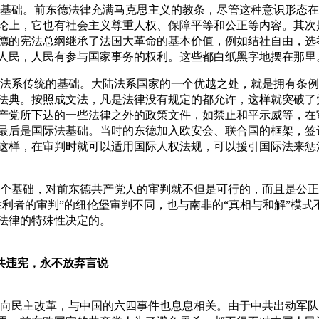
基础。前东德法律充满马克思主义的教条，尽管这种意识形态在
论上，它也有社会主义尊重人权、保障平等和公正等内容。其次
德的宪法总纲继承了法国大革命的基本价值，例如结社自由，选
人民，人民有参与国家事务的权利。这些都白纸黑字地摆在那里
法系传统的基础。大陆法系国家的一个优越之处，就是拥有条例
法典。按照成文法，凡是法律没有规定的都允许，这样就突破了
产党所下达的一些法律之外的政策文件，如禁止和平示威等，在
最后是国际法基础。当时的东德加入欧安会、联合国的框架，签
这样，在审判时就可以适用国际人权法规，可以援引国际法来惩
个基础，对前东德共产党人的审判就不但是可行的，而且是公正
胜利者的审判”的纽伦堡审判不同，也与南非的“真相与和解”模式
法律的特殊性决定的。
共违宪，永不放弃言说
向民主改革，与中国的六四事件也息息相关。由于中共出动军队