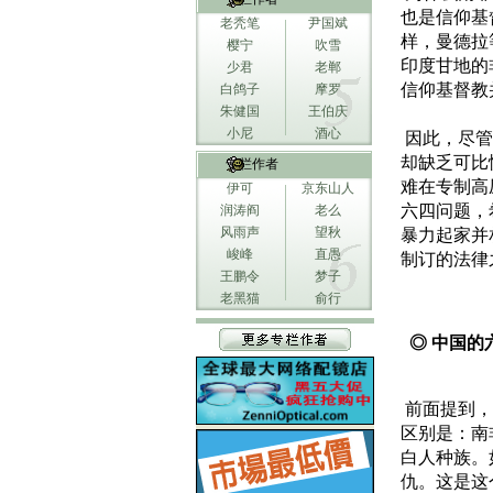
也是信仰基
老秃笔
尹国斌
样，曼德拉
樱宁
吹雪
印度甘地的
少君
老郸
信仰基督教
白鸽子
摩罗
朱健国
王伯庆
小尼
酒心
因此，尽管
却缺乏可比
专栏作者
难在专制高
伊可
京东山人
六四问题，
润涛阎
老么
风雨声
望秋
暴力起家并
峻峰
直愚
制订的法律
王鹏令
梦子
老黑猫
俞行
◎ 中国的
前面提到，
区别是：南
白人种族。
仇。这是这