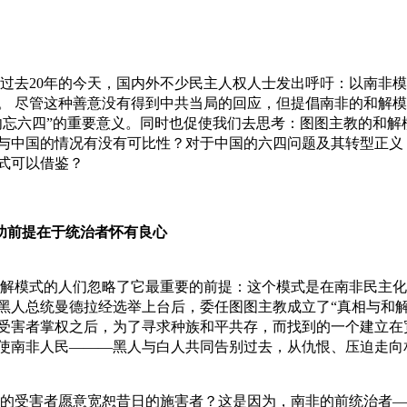
过去20年的今天，国内外不少民主人权人士发出呼吁：以南非
。 尽管这种善意没有得到中共当局的回应，但提倡南非的和解
勿忘六四”的重要意义。同时也促使我们去思考：图图主教的和解
与中国的情况有没有可比性？对于中国的六四问题及其转型正义
式可以借鉴？
功前提在于统治者怀有良心
解模式的人们忽略了它最重要的前提：这个模式是在南非民主化
4年黑人总统曼德拉经选举上台后，委任图图主教成立了“真相与和解
受害者掌权之后，为了寻求种族和平共存，而找到的一个建立在
使南非人民———黑人与白人共同告别过去，从仇恨、压迫走向
的受害者愿意宽恕昔日的施害者？这是因为，南非的前统治者—