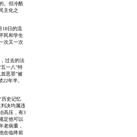
的。但冷酷
民主化之
18日的流
平民和学生
一次又一次
，过去的法
五一八”特
首恶罪”被
22年半。
“历史记忆
其判决均属违
治高压，有3
法规定他可以
年老病重，
他在临终前