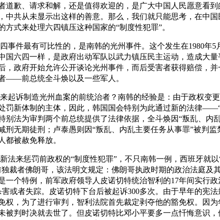
者道歉、请求和解，还是值得欢迎的，是广大中国人民愿意看到
，中共从未显示出这样的善意。那么，我们就只能思考，在中国
的方式来处理六四镇压这种国家的“制度性犯罪”。
四事件最有可比性的，是南韩的光州事件。这个发生在1980年5月
中国六四一样，是政府出动军队以武力镇压民主运动，造成大量
后，政府开始允许公开谈论光州事件，而后受害者获得赔偿，并
者——前总统全斗焕以及一些军人。
来起诉制造光州血案的前统治者？南韩的经验是：由于政权变更
处罚新体制的主体，因此，韩国国会特别为此通过新的法律——“
特别法为审判两个前总统提供了法律依据，全斗焕因“叛乱、内乱
减刑无期徒刑；卢泰愚则因“叛乱、内乱主要任务从事罪”被判监禁
人都被赦免释放。
新法来惩罚前政权的“制度性犯罪”，不只南韩一例，西班牙就以
前独裁者佛朗哥，该法明文规定：佛朗哥执政时期的政治法庭及
是一个特例，前军政府领导人皮诺切特统治智利的17年间实行政
遭杀害或者失踪。皮诺切特下台后被起诉300多次。由于早年的宪
免权，为了进行审判，智利法院首先裁定剥夺他的豁免权。因为
未被判时决就去世了。但皮诺切特比邓小平要多一点忏悔意识，