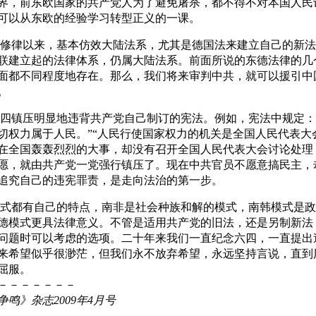
界，前东欧国家的共产党人为了避免屠杀，都不得不对本国人民
可以从东欧的经验学习转型正义的一课。
修律以来，基本仿效大陆法系，尤其是德国法来建立自己的新法
联建立起的法律体系，仍属大陆法系。前面所说的东德法律的几
面都不同程度地存在。那么，我们将来审判中共，就可以援引中
。
的六四镇压明显地违背共产党自己制订的宪法。例如，宪法中规定：
切权力属于人民。”“人民行使国家权力的机关是全国人民代表大
在全国轰轰烈烈的大事，却没有召开全国人民代表大会讨论处理
愿，就由共产党一党强行镇压了。现在中共官员不愿意搞民主，
追究自己的违宪罪责，是走向法治的第一步。
式都有自己的特点，南非是社会种族和解的模式，南韩模式是政
德模式更具法律意义。不管是适用共产党的旧法，还是另制新法
问题时可以考虑的选项。二十年来我们一直纪念六四，一直提出
来希望似乎很渺茫，但我们永不放弃希望，永远坚持言说，直到
屈服。
－－－－－－－
鸣》杂志2009年4月号