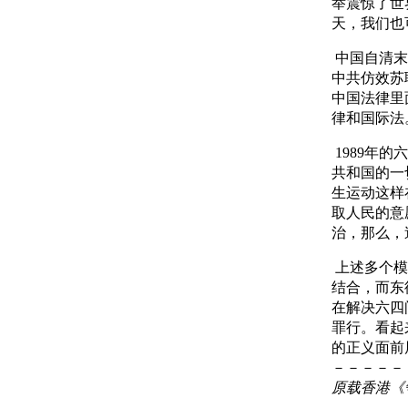
举震惊了世
天，我们也
中国自清末
中共仿效苏
中国法律里
律和国际法
1989年
共和国的一
生运动这样
取人民的意
治，那么，
上述多个模
结合，而东
在解决六四
罪行。看起
的正义面前
－－－－－
原载香港《争