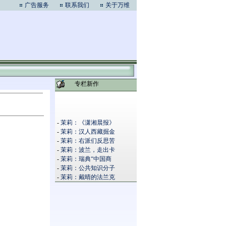
广告服务
联系我们
关于万维
专栏新作
-
茉莉：《潇湘晨报》
-
茉莉：汉人西藏掘金
-
茉莉：右派们反思苦
-
茉莉：波兰，走出卡
-
茉莉：瑞典“中国商
-
茉莉：公共知识分子
-
茉莉：戴晴的法兰克