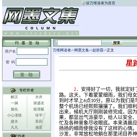
设万维读者为首页
万维网读者
->
网墨文集
->
赵碧霞
->正文
星
．安排好了一切，我就定好
2
专栏作者
路。这天，下着蒙蒙细雨，我们母
解滨
水井
到时才早上
点
分，原以为我们是
6
10
一娴
谢盛友
整个机场已经熙熙攘攘了。我们顺
施化
核潜艇
出来，候机大厅刚刚装修完成，因
小心谨慎
张平
果，都显出气派豪华，给人以安全
捷夫
茉莉
忙及各种景象尽收眼底。本来清晨
凡凡
湘君
扬扬的细雨使我没有了这样的心情。
沙发，非常放松地躺在那里闭目养
专栏作者