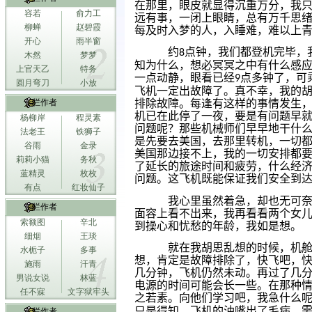
在那里，眼皮就显得沉重万分，我
容若
俞力工
远有事，一闭上眼睛，总有万千思
柳蝉
赵碧霞
每及时入梦的人，入睡难，难以上
开心
雨半窗
约
点钟，我们都登机完毕，
8
木然
梦梦
知为什么，想必冥冥之中有什么感
上官天乙
特务
一点动静，眼看已经
点多钟了，可
9
圆月弯刀
小放
飞机一定出故障了。真不幸，我的
专栏作者
排除故障。每逢有这样的事情发生
机已在此停了一夜，要是有问题早
杨柳岸
程灵素
问题呢？那些机械师们早早地干什
法老王
铁狮子
是先要去美国，去那里转机，一切
谷雨
金录
美国那边接不上，我的一切安排都
莉莉小猫
务秋
了延长的旅途时间和疲劳，什么经
蓝精灵
枚枚
问题。这飞机既能保证我们安全到
有点
红妆仙子
我心里虽然着急，却也无可
专栏作者
面容上看不出来，我再看看两个女
索额图
辛北
到操心和忧愁的年龄，我如是想。
细烟
王琰
就在我胡思乱想的时候，机
水栀子
多事
想，肯定是故障排除了，快飞吧，
施雨
汗青
几分钟，飞机仍然未动。再过了几
男说女说
林蓝
电源的时间可能会长一些。在那种
任不寐
文字狱牢头
之若素。向他们学习吧，我急什么
只是得知，飞机的油嘴出了毛病，
专栏作者