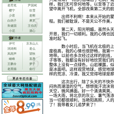
样，我们无可奈何地等，以至等了
老秃笔
尹国斌
望中离开飞机，全部改乘第二天的
樱宁
吹雪
少君
老郸
出师不利啊！本来从开始的
白鸽子
摩罗
程。我们被耽误，不是天公不作美
朱健国
王伯庆
第二天，阳光明媚，虽然头
小尼
酒心
开恩，我们一切顺利。我的心情也
专栏作者
准时起飞。
伊可
京东山人
数小时后，当飞机在北极的
润涛阎
老么
度极高，我的心情也很舒畅，我第
风雨声
望秋
地带。以前也多次经过这样的航线
峻峰
直愚
子等等，我都没有好好地欣赏我们
王鹏令
梦子
整体上没有一点绿色，山岩裸露，
是冰面吧。这样观赏地球，感觉地
老黑猫
俞行
样的荒凉、冷漠，我又觉得地球是
这次出行，除了头天的不快
闷热而潮湿的空气，想想我汗流浃
天空，微风拂面。好一个清清爽爽
一场大雨，将北京的灰尘、暑气荡
当一切都很顺利，当艳阳高照，人
了！我带着女儿
追
梦来了！