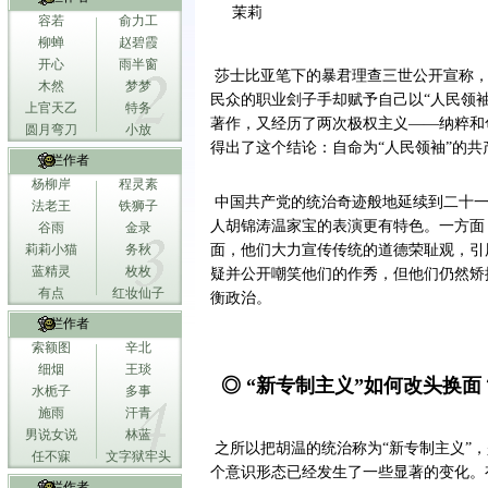
茉莉
容若
俞力工
柳蝉
赵碧霞
开心
雨半窗
莎士比亚笔下的暴君理查三世公开宣称，
木然
梦梦
民众的职业刽子手却赋予自己以“人民领袖
上官天乙
特务
著作，又经历了两次极权主义——纳粹和
圆月弯刀
小放
得出了这个结论：自命为“人民领袖”的
专栏作者
杨柳岸
程灵素
中国共产党的统治奇迹般地延续到二十一
法老王
铁狮子
人胡锦涛温家宝的表演更有特色。一方面
谷雨
金录
莉莉小猫
务秋
面，他们大力宣传传统的道德荣耻观，引
蓝精灵
枚枚
疑并公开嘲笑他们的作秀，但他们仍然矫
有点
红妆仙子
衡政治。
专栏作者
索额图
辛北
细烟
王琰
◎ “新专制主义”如何改头换面
水栀子
多事
施雨
汗青
男说女说
林蓝
之所以把胡温的统治称为“新专制主义”
任不寐
文字狱牢头
个意识形态已经发生了一些显著的变化。
专栏作者