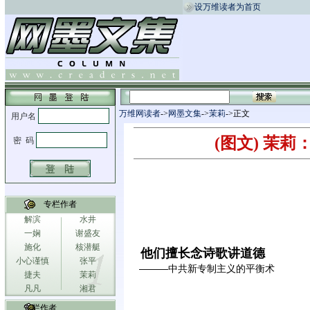
设万维读者为首页
万维网读者
->
网墨文集
->
茉莉
->正文
(图文) 茉
专栏作者
解滨
水井
一娴
谢盛友
施化
核潜艇
他们擅长念诗歌讲道德
小心谨慎
张平
———中共新专制主义的平衡术
捷夫
茉莉
凡凡
湘君
专栏作者