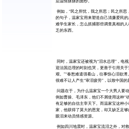
层温情脉脉的面纱。
例如，“民之所忧，我之所思；民之所思
的句子，温家宝用来塑造自己清廉爱民的
难学生家长，怎么抓捕那些调查真相的人
乏的东西。
同时，温家宝还被视为“泪水总理”，电
迎法国总理的时刻也哭，更善于引用关于
艰。”“春愁难遣强看山，往事惊心泪欲潸
很难不让人产生“审泪疲劳”，以致中国的
问题在于，为什么温家宝一个大男人要动
例如曹操、毛泽东，他们不屑使用这种“
有足够的自信主宰天下。而温家宝这种小
家，他获得了莫大的恩宠，却又缺乏足够
眼泪来动员情感资源。
例如四川地震时，温家宝流泪之外，对救