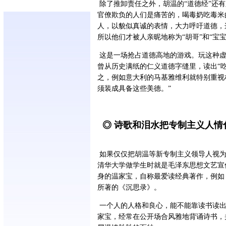
除了推卸责任之外，胡温的“道德经”还
官僚欺负的人们是痛苦的，喝毒奶吃毒米
人，以貌似真诚的表情，大力呼吁道德，
所以他们才被人亲昵地称为“胡哥”和“宝宝
这是一场抢占道德高地的游戏。玩这种虚
曾从历史满纸的仁义道德字缝里，读出“
之，例如意大利的马基雅维利就特别重视
须装成具备这些美德。”
◎ 诗歌和泪水把专制主义人情
如果仅仅把胡温等新专制主义领导人视为
清华大学做学生时就是毛泽东思想文艺宣
身的温家宝，自称最爱读经典著作，例如
所著的《沉思录》。
一个人的人格和良心，能不能靠读书读出
家宝，经常在公开场合风雅地背诵诗书，