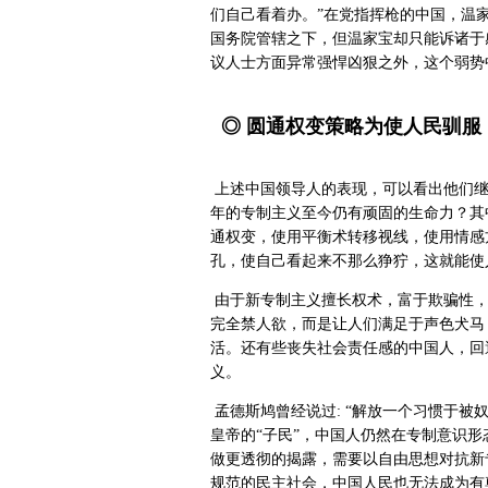
们自己看着办。”在党指挥枪的中国，温
国务院管辖之下，但温家宝却只能诉诸于
议人士方面异常强悍凶狠之外，这个弱势
◎ 圆通权变策略为使人民驯服
上述中国领导人的表现，可以看出他们继
年的专制主义至今仍有顽固的生命力？其
通权变，使用平衡术转移视线，使用情感
孔，使自己看起来不那么狰狞，这就能使
由于新专制主义擅长权术，富于欺骗性，
完全禁人欲，而是让人们满足于声色犬马
活。还有些丧失社会责任感的中国人，回
义。
孟德斯鸠曾经说过: “解放一个习惯于被
皇帝的“子民”，中国人仍然在专制意识
做更透彻的揭露，需要以自由思想对抗新
规范的民主社会，中国人民也无法成为有