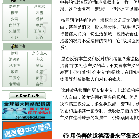
中共的“政治压迫”和老极权主义一样，
老秃笔
尹国斌
想。这个命名有一定道理，但还是可以商
樱宁
吹雪
少君
老郸
按照阿伦特的论述，极权主义是反文明的
白鸽子
摩罗
由，甚至是消灭一般人类天性。”从毛泽
朱健国
王伯庆
行管辖人们的一切生活领域，包括衣食住
小尼
酒心
治者的权力不受法律的制约，它“取消臣
专栏作者
系”。
伊可
京东山人
是否反资本主义和反对功利考量？这是区
润涛阎
老么
风雨声
望秋
治者“宁要社会主义的草，不要资本主义
峻峰
直愚
表面上仍打着“社会主义”的招牌，在现
王鹏令
梦子
物质等利益换取人们对它的效忠。
老黑猫
俞行
这种改头换面的新专制主义，比老式的极
个人自由，被允许拥有更多的私利。但是
决不搞三权分立，多党执政那一套”时，
巩固和延续其一党专制。既吸收了西方资
主义在这种畸形的发展中，仍然顽固地排
◎ 用伪善的道德话语来平衡政