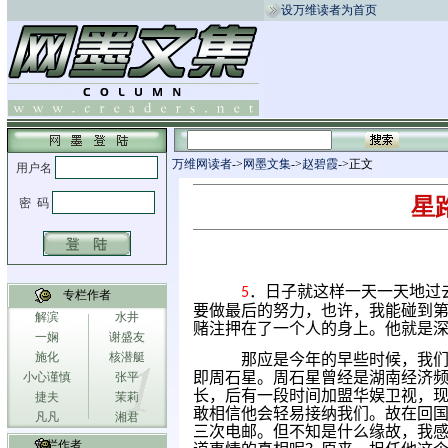
设万维读者为首页
万维网读者
->
网墨文集
->
赵碧霞
->正文
星
．日子就这样一天一天地过
5
专栏作者
要做最后的努力，也许，我能碰到
解滨
水井
赌注押在了一个人的身上。他就是
一娴
谢盛友
施化
核潜艇
那应是今年的早些时候，我
即周石星。周石星曾经是湖南经济
小心谨慎
张平
长，后有一段时间加盟华娱卫视，
捷夫
茉莉
敢相信他会轻易接纳我们。故在回
凡凡
湘君
三次电邮。但不知是什么缘故，我
专栏作者