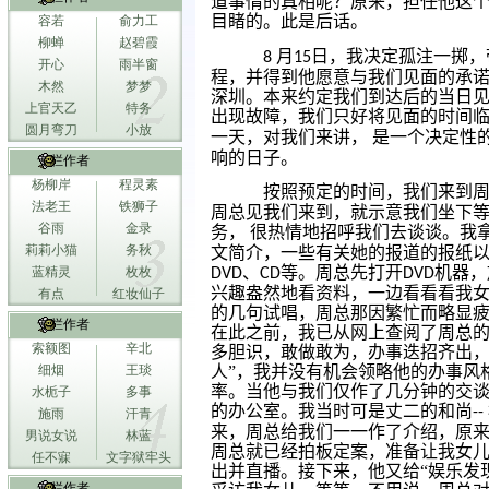
道事情的真相呢？原来，担任他这
目睹的。此是后话。
容若
俞力工
柳蝉
赵碧霞
月
日，我决定孤注一掷，
8
15
开心
雨半窗
程，并得到他愿意与我们见面的承
木然
梦梦
深圳。本来约定我们到达后的当日
上官天乙
特务
出现故障，我们只好将见面的时间
圆月弯刀
小放
一天，对我们来讲，
是一个决定性
响的日子。
专栏作者
杨柳岸
程灵素
按照预定的时间，我们来到
法老王
铁狮子
周总见我们来到，就示意我们坐下
谷雨
金录
务，
很热情地招呼我们去谈谈。我
莉莉小猫
务秋
文简介，一些有关她的报道的报纸
、
等。周总先打开
机器，
蓝精灵
枚枚
DVD
CD
DVD
兴趣盎然地看资料，一边看看看我
有点
红妆仙子
的几句试唱，周总那因繁忙而略显
专栏作者
在此之前，我已从网上查阅了周总
索额图
辛北
多胆识，敢做敢为，办事迭招齐出，
人”，我并没有机会领略他的办事风
细烟
王琰
率。当他与我们仅作了几分钟的交
水栀子
多事
的办公室。我当时可是丈二的和尚
--
施雨
汗青
来，周总给我们一一作了介绍，原
男说女说
林蓝
周总就已经拍板定案，准备让我女
任不寐
文字狱牢头
出并直播。接下来，他又给“娱乐发
专栏作者