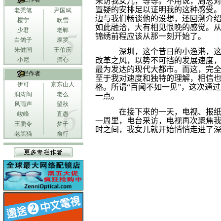
采访我女儿，等等。不用说，周总
置疑的安排足以证明我的这种感受
老秃笔
尹国斌
边与我们畅谈他的设想，还回溯介
樱宁
吹雪
如此融洽，大有相见恨晚的感觉。
少君
老郸
锦绣前程应该从那一刻开始了。
白鸽子
摩罗
朱健国
王伯庆
深圳，这个昔日的小渔港，
小尼
酒心
改革之风，以势不可挡的发展速度
最为发达的现代大都市。而这，完
专栏作者
至于我对速度和独特的理解，相信
伊可
京东山人
格。所谓“百闻不如一见”，这次通
润涛阎
老么
一点。
风雨声
望秋
在接下来的一天，电视、报
峻峰
直愚
一周里，电台采访，电视再次聚焦
王鹏令
梦子
时之间，我女儿就开始悄悄走进了
老黑猫
俞行