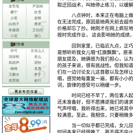
取迂回战术，叫她停止练习，以缓
老秃笔
尹国斌
樱宁
吹雪
八点钟时，本来正在电脑上
少君
老郸
在无法完成，原因是她两天前去超
白鸽子
摩罗
价格却忘了抄。她刚才在网上疯狂
朱健国
王伯庆
按时完成作业，
这会影响她的成绩
小尼
酒心
专栏作者
回到家里，已临近九点，正
伊可
京东山人
是想听听我女儿唱“红旗飘飘”。原
润涛阎
老么
朋友提及，她俩很为我们担心，认
风雨声
望秋
的孩子来说，很有挑战性。但我知
峻峰
直愚
们在一边讨论女儿这首歌以及怎样
王鹏令
梦子
唱，感觉她每重复一遍，都有小小
老黑猫
俞行
词，旋律的感受可以稍缓一步。
时间已经不早了，两位客人
还未准备好，但不愿拂逆我们的请
气声哼唱，我听得出来，她已将其
较满意。至此，我相信，只要稍微
当一切似乎都已完成，女儿
时间本来已经很晚了，我不得不中