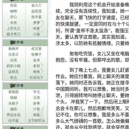
我则利用这个机会开始准备
容若
俞力工
续，完全没有连续性，我知道，她
柳蝉
赵碧霞
开心
雨半窗
友在聊天，那飞快的打字速度，已
木然
梦梦
的快速敲键，
一定是同时在与十个
上官天乙
特务
何，所谓“皇帝不急太监急”，我强
圆月弯刀
小放
天，要认真学这首歌。其实我知道
专栏作者
涉太多，以防她有抵触情绪，只要
杨柳岸
程灵素
匆匆吃完饭，女儿又坐在电脑
法老王
铁狮子
抱怨，没有牢骚，但那哼出的歌，
谷雨
金录
莉莉小猫
务秋
到了晚上七点，我要女儿赶
蓝精灵
枚枚
作业。她应付着我，网上聊天的速
有点
红妆仙子
落下，她同时还告诉我，她正在搜寻
专栏作者
中国期间听。我可以想象，她当时
索额图
辛北
泄，只得婉转地叫她停止聊天，要
细烟
王琰
个头，
冲我笑了一下，
然后闭上眼
水栀子
多事
总会卡在那儿，然后抱歉地笑笑，又
施雨
汗青
记不住，你可以想象，我是多么不喜
男说女说
林蓝
多么大气磅礴的一首歌，怎么她偏
任不寐
文字狱牢头
许，就会从中找到感觉，就会突然
专栏作者