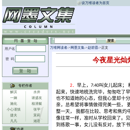
设万维读者为首页
万维网读者
->
网墨文集
->
赵碧霞
->正文
今夜星光灿烂20
．
早上，
叫女儿起床；
2
7:40
专栏作者
起来，快速地梳洗完毕，匆匆吃了
解滨
水井
一娴
谢盛友
也不知道她的心态，但我心里却十
施化
核潜艇
亲，总希望将事情做得完美一些，
小心谨慎
张平
整一天，
我都在比较、思考和焦灼
捷夫
茉莉
像往常一样，准时从学校回来了。
凡凡
湘君
到练歌一事，女儿没有反对，放下
专栏作者