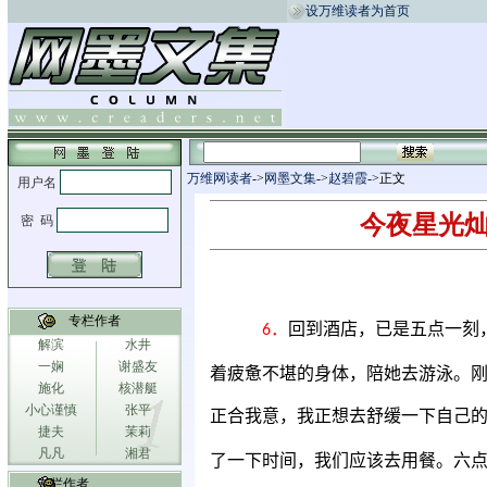
设万维读者为首页
万维网读者
->
网墨文集
->
赵碧霞
->正文
今夜星光灿烂2
专栏作者
．
回到酒店，已是五点一刻
6
解滨
水井
一娴
谢盛友
着疲惫不堪的身体，陪她去游泳。
施化
核潜艇
小心谨慎
张平
正合我意，我正想去舒缓一下自己
捷夫
茉莉
凡凡
湘君
了一下时间，我们应该去用餐。六
专栏作者