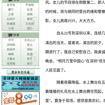
风。女儿的节目排在倒数第二，即人
老秃笔
尹国斌
樱宁
吹雪
的时候，将与她同时登台的维和警
少君
老郸
白鸽子
摩罗
影，女儿高高兴兴，大大方方。
朱健国
王伯庆
小尼
酒心
自从
号到深圳以来，连续
22
专栏作者
伊可
京东山人
演出的当天，或者说，演出的前夕
润涛阎
老么
风雨声
望秋
期进行了，我自己安慰自己，我虔
峻峰
直愚
王鹏令
梦子
晚会，“明月万里中国心”在深圳“
老黑猫
俞行
人民见面了。
随着夜幕降临，水上舞台在
着隆隆的礼花在水上舞台腾空而起，
里”。置身于现场，感觉是真亦幻，