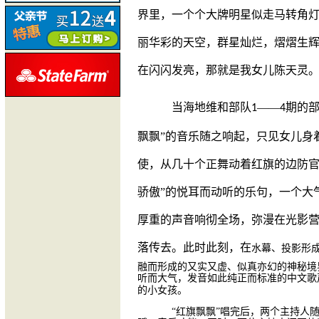
界里，一个个大牌明星似走马转角
丽华彩的天空，群星灿烂，熠熠生
在闪闪发亮，那就是我女儿陈天灵
当海地维和部队
——
期的部
1
4
飘飘”的音乐随之响起，只见女儿身
使，从几十个正舞动着红旗的边防官
骄傲”的悦耳而动听的乐句，一个大
厚重的声音响彻全场，弥漫在光影
落传去。此时此刻，在
水幕、投影形
融而形成的又实又虚、似真亦幻的神秘境
听而大气，发音如此纯正而标准的中文歌
的小女孩。
“红旗飘飘”唱完后，两个主持人