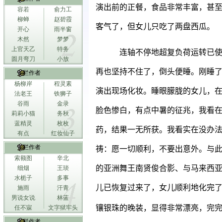
演出前的正餐，食品非常丰富，甚
容若
俞力工
柳蝉
赵碧霞
客气了，但女儿只吃了两盘西瓜。
开心
雨半窗
木然
梦梦
上官天乙
特务
连轴不停地超复负荷运转已
圆月弯刀
小放
再也坚持不住了，倒头便睡。刚睡
专栏作者
杨柳岸
程灵素
演出现场化妆。睡眼朦胧的女儿，
法老王
铁狮子
谷雨
金录
脸色惨白，有点中暑的征兆，我看
莉莉小猫
务秋
蓝精灵
枚枚
药，结果一无所获。我看实在没办
有点
红妆仙子
专栏作者
祷：愿一切顺利，不要出意外。与
索额图
辛北
的亚洲舞王南贤俊合影、与马来西
细烟
王琰
水栀子
多事
儿已恢复过来了，女儿顺利地化完
施雨
汗青
男说女说
林蓝
镶银珠的晚装，显得非常漂亮，完
任不寐
文字狱牢头
专栏作者