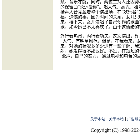
赋、音乐才能，同时，两位主持人还因势
的保留曲“永远爱你”。唱大气、高亢、
稀声大音充盈着整个演出场，在“欢乐谷
福。遗憾的事，因为时间的关系，女儿只
来。接下来，女儿演唱了自己创作的歌曲
歌，如今她已不太喜欢了。由于这情绪的
外行看热闹，内行看功夫。这次演出，许
大气、有明星风范，但是，在我看来，
来，对她的状况多多少少有一些了解；我
射，她发挥得不那么好。不过，在短短的
歌声，自己的实力，
通过电视和电台的
|
|
关于本站
关于本站
广告服
Copyright (C) 1998-2024