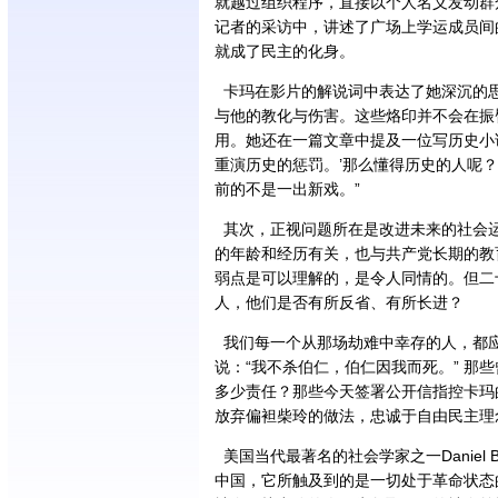
就越过组织程序，直接以个人名义发动群
记者的采访中，讲述了广场上学运成员间
就成了民主的化身。
卡玛在影片的解说词中表达了她深沉的思
与他的教化与伤害。这些烙印并不会在振
用。她还在一篇文章中提及一位写历史小
重演历史的惩罚。’那么懂得历史的人呢
前的不是一出新戏。”
其次，正视问题所在是改进未来的社会
的年龄和经历有关，也与共产党长期的教
弱点是可以理解的，是令人同情的。但二
人，他们是否有所反省、有所长进？
我们每一个从那场劫难中幸存的人，都
说：“我不杀伯仁，伯仁因我而死。” 那
多少责任？那些今天签署公开信指控卡玛
放弃偏袒柴玲的做法，忠诚于自由民主理
美国当代最著名的社会学家之一Daniel
中国，它所触及到的是一切处于革命状态