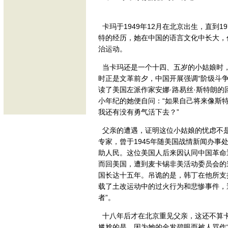
卡玛于1949年12月在北京出生，直到
特的经历，她在中国的语言文化中长大，
治运动。
当卡玛还是一个十四、五岁的小姑娘时
时正是文革前夕，中国开展强调“阶级斗
读了美国左派作家安娜·路易丝·斯特朗
小年纪的她便自问：“如果自己将来像斯
我还有没有勇气活下去？”
父亲的遭遇，证明这位小姑娘的忧虑不是空穴来
专家，曾于1945年随美国战情新闻办
助人民。这位美国人后来因认同中国革命
而回美国，遭到麦卡锡非美活动委员会的
国长达十五年。吊诡的是，韩丁在他所支
载了土改运动中的过火行为和悲惨事件，
者”。
十八年后才在北京重见父亲，这还不算
尴尬的是，因为她的金发碧眼而被人骂作