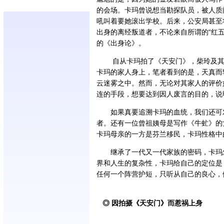
的会场。卡玛曾说想当勘探队员，被人质
吼叫着要她滚出学校。后来，公安局甚至
出身的离经叛道者，不论来自所谓的“红五
的《出身论》。
自从卡玛拍了《天安门》，柴玲及其支
卡玛的家人身上，笔者看到的是，天真而
云迷雾之中。然而，无论对其家人的评价
连的手段，想要达到因人废言的目的，说
如果真要追溯卡玛的血统，我们还可发
者。还有一位曾祖姨母是写作《牛虻》的
卡玛母亲的一方是芬兰移民，卡玛性格中
继承了一代又一代家族的密码，卡玛怎
界和人生的复杂性，卡玛给自己的定位是
任何一个阵营护短，只听从自己的良心，
◎ 因拍摄《天安门》而惹祸上身