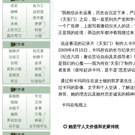
容若
俞力工
柳蝉
赵碧霞
“我相信从长远看，历史会沉淀下来，严
开心
雨半窗
《天安门》之后，我一直受到共产党和学
木然
梦梦
一个广告牌，上面写着撒切尔夫人的话：
上官天乙
特务
正是我的处境：两边的车都冲着我撞过来
圆月弯刀
小放
说这番话的记录片《天安门》制作人卡
专栏作者
2009年4月15日，卡玛所在的长弓纪
杨柳岸
程灵素
《纪念六四：兼论言论自由及其倡导者》
法老王
铁狮子
谷雨
金录
是我们的心魔——我为何在“天安门”制作
莉莉小猫
务秋
者发表《柴玲起诉卡玛，是不是“恶意诉
蓝精灵
枚枚
通过和卡玛同住在波士顿的郭罗基先生
有点
红妆仙子
过卡玛的影像、文字和个人交谈，了解这
专栏作者
身世、她的理念以及她对历史诚实的精神
索额图
辛北
细烟
王琰
卡玛在电视上
水栀子
多事
施雨
汗青
男说女说
林蓝
任不寐
文字狱牢头
◎ 她坚守人文价值和史家传统
专栏作者