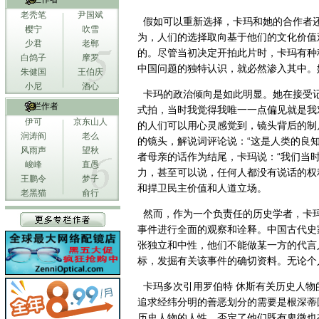
老秃笔
尹国斌
假如可以重新选择，卡玛和她的合作者
樱宁
吹雪
为，人们的选择取向基于他们的文化价值
少君
老郸
的。尽管当初决定开拍此片时，卡玛有种
白鸽子
摩罗
中国问题的独特认识，就必然渗入其中。
朱健国
王伯庆
小尼
酒心
卡玛的政治倾向是如此明显。她在接受记
专栏作者
式拍，当时我觉得我唯一一点偏见就是我
伊可
京东山人
的人们可以用心灵感觉到，镜头背后的制
润涛阎
老么
的镜头，解说词评论说：“这是人类的良
风雨声
望秋
者母亲的话作为结尾，卡玛说：“我们当
峻峰
直愚
力，甚至可以说，任何人都没有说话的权
王鹏令
梦子
和捍卫民主价值和人道立场。
老黑猫
俞行
然而，作为一个负责任的历史学者，卡
事件进行全面的观察和诠释。中国古代史家
张独立和中性，他们不能做某一方的代言
标，发掘有关该事件的确切资料。无论个
卡玛多次引用罗伯特 休斯有关历史人物
追求经纬分明的善恶划分的需要是根深蒂
历史人物的人性，否定了他们既有卑微也