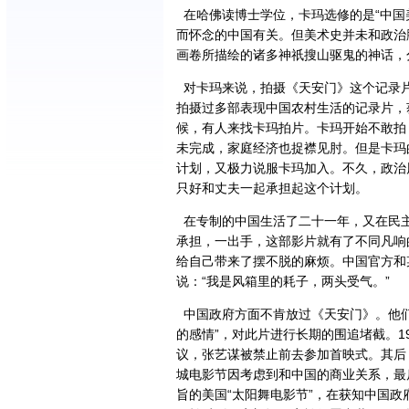
在哈佛读博士学位，卡玛选修的是“中国
而怀念的中国有关。但美术史并未和政治
画卷所描绘的诸多神祇搜山驱鬼的神话，
对卡玛来说，拍摄《天安门》这个记录
拍摄过多部表现中国农村生活的记录片，
候，有人来找卡玛拍片。卡玛开始不敢拍
未完成，家庭经济也捉襟见肘。但是卡玛
计划，又极力说服卡玛加入。不久，政治
只好和丈夫一起承担起这个计划。
在专制的中国生活了二十一年，又在民
承担，一出手，这部影片就有了不同凡响
给自己带来了摆不脱的麻烦。中国官方和
说：“我是风箱里的耗子，两头受气。”
中国政府方面不肯放过《天安门》。他们
的感情”，对此片进行长期的围追堵截。1
议，张艺谋被禁止前去参加首映式。其后
城电影节因考虑到和中国的商业关系，最
旨的美国“太阳舞电影节”，在获知中国