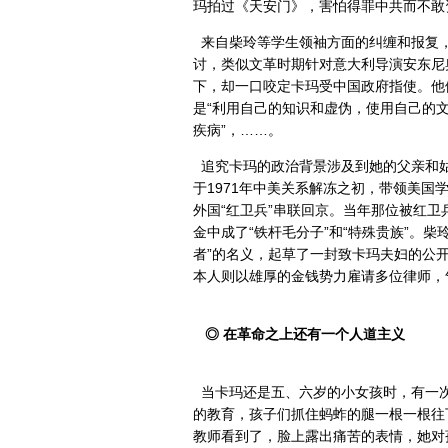
玛拍过《天安门》，害怕得罪中共而不敢
来自柴玲等学生领袖方面的纠缠和报复
讨，类似文革时期针对意大利导演安东尼
下，却一口咬定卡玛受中国政府指使。他
是“利用自己的知识和虚伪，使用自己的文
疾病”，……。
追究卡玛的政治背景涉及到她的父亲和
于1971年中美关系解冻之初，带领美
外国“红卫兵”串联回京。当年那位被红
金中成了“铁杆毛分子”和“特殊贵族”。
者”的名义，起草了一封致卡玛夫妇的公开
本人则以雄厚的金钱势力雇请多位律师，
◎ 在革命之上还有一个人道主义
当卡玛还是五、六岁的小女孩时，有一
的教育，孩子们抓住蚂蚱的腿一根一根往
教师看到了，脸上露出痛苦的表情，她对