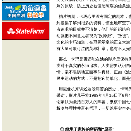
斓的原貌，防止历史被僵硬陈腐的信条漂
拍片初期，卡玛心里没有固定的剧本，
到搜集了解到很多的资料，慎重地审查了
者追求的目标并不清楚，他们的组织结构
动就把不同意见者视为“投降派”、“叛徒
文化的卡玛知道，在冠冕堂皇的正义大旗
有大量可歌可泣的英雄壮举，也有不太光
那么，卡玛是否还能在她的影片里保持
类对于真实的永恒追求。人类需要认识自
情，毫不畏惧地直面事件真相。正如《波
民主运动的方式，不是把它简单化，而是
用摄像机来讲述这段痛苦的历史，卡玛
采访，影片几乎将1989年4月15日至
论家认为囊括百万人的阵容，纵横中国七
析冷静理性并富有哲理，一切以事实本身
◎ 继承了家族的密码和“原罪”