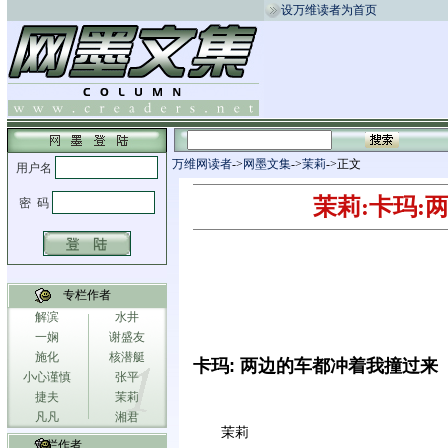
设万维读者为首页
万维网读者
->
网墨文集
->
茉莉
->正文
茉莉:卡玛:
专栏作者
解滨
水井
一娴
谢盛友
施化
核潜艇
卡玛: 两边的车都冲着我撞过来
小心谨慎
张平
捷夫
茉莉
凡凡
湘君
茉莉
专栏作者