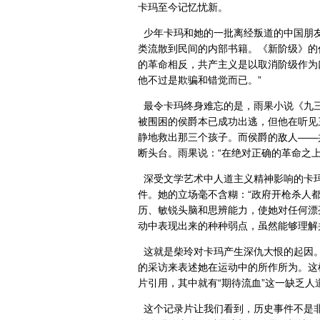
卡玛至今记忆忧新。
少年卡玛和她的一批离经叛道的中国朋
类流散到民间的内部书籍。《新阶级》的
的革命相反，共产主义是以取消阶级作为
他不过是欺骗和错觉而已。”
最令卡玛终身难忘的是，雨果小说《九
被围困的侯爵本已成功出逃，但他在听见
静地救出那三个孩子。而侯爵的敌人——
断头台。雨果说：“在绝对正确的革命之
深受文学艺术中人道主义精神影响的卡
件。她的立场毫不含糊：“政府开枪杀人
历、敏锐头脑和思辨能力，使她对任何漂
动中表现出来的种种弱点，虽然能够理解
这就是柴玲对卡玛产生深仇大恨的起因
的采访来表述她在运动中的所作所为。这
片引用，其中就有“期待流血”这一缺乏
这个记录片让我们看到，历史事件不是