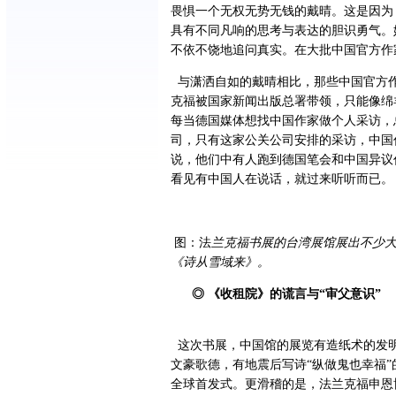
畏惧一个无权无势无钱的戴晴。这是因为
具有不同凡响的思考与表达的胆识勇气。
不依不饶地追问真实。在大批中国官方作
与潇洒自如的戴晴相比，那些中国官方
克福被国家新闻出版总署带领，只能像绵
每当德国媒体想找中国作家做个人采访，
司，只有这家公关公司安排的采访，中国
说，他们中有人跑到德国笔会和中国异议
看见有中国人在说话，就过来听听而已。
图：法
兰克福书展的台湾展馆展出不少
《诗从雪域来》。
◎ 《收租院》的谎言与“审父意识”
这次书展，中国馆的展览有造纸术的发
文豪歌德，有地震后写诗“纵做鬼也幸福
全球首发式。更滑稽的是，法兰克福申恩