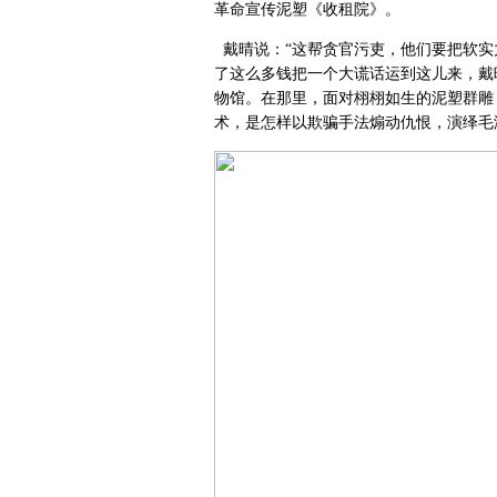
革命宣传泥塑《收租院》。
戴晴说：“这帮贪官污吏，他们要把软实
了这么多钱把一个大谎话运到这儿来，戴
物馆。在那里，面对栩栩如生的泥塑群雕
术，是怎样以欺骗手法煽动仇恨，演绎毛