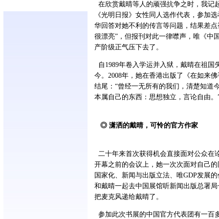
在欣赏戴晴等人的顽强抗争之时，我记
《光明日报》女性同人选作代表，参加选
华回答对她不利的传言等问题，结果差点
很漂亮”，但报刊对此一律噤声，唯《中
产阶级正气压下去了。
自1989年卷入学运并入狱，戴晴在祖
今。2008年，她在香港出版了《在如来
结尾：“曾经一无所有的我们，清楚知道
本属自己的东西：思想独立，言论自由。
◎ 潇洒的戴晴，可怜的官方作家
二十年来首次获得机会直接面对公众在
开幕之前的会议上，她一次次面对自己的
国家化、新闻与出版立法、唯GDP发展
和戴晴一起去中国展馆听新闻出版总署局
把麦克风递给戴晴了。
参加此次书展的中国官方代表团有一百