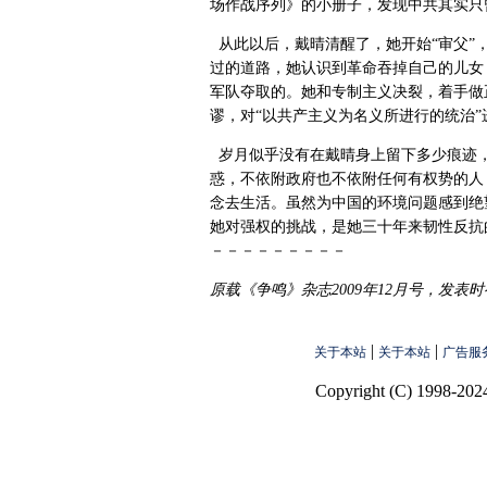
场作战序列》的小册子，发现中共其实只
从此以后，戴晴清醒了，她开始“审父”
过的道路，她认识到革命吞掉自己的儿女
军队夺取的。她和专制主义决裂，着手做
谬，对“以共产主义为名义所进行的统治”
岁月似乎没有在戴晴身上留下多少痕迹
惑，不依附政府也不依附任何有权势的人
念去生活。虽然为中国的环境问题感到绝
她对强权的挑战，是她三十年来韧性反抗
－－－－－－－－－
原载《争鸣》杂志2009年12月号，发表
|
|
关于本站
关于本站
广告服
Copyright (C) 1998-2024