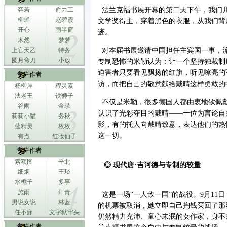
容若
俞力工
法兰克福书展开幕的第二天下午，我们几
柳蝉
赵碧霞
文学奖得主，穿着黑色的衣服，从我们背
开心
雨半窗
迹。
木然
梦梦
上官天乙
特务
对本届书展邀请中国担任主宾国一事，
圆月弯刀
小放
专制恐怖的米勒认为：让一个坚持独裁制
迫害者只要看见飘扬的红旗，听见嘹亮的
专栏作者
访，而把自己的敬意献给戴晴这样勇敢的
杨柳岸
程灵素
法老王
铁狮子
不仅是米勒，很多德国人都由衷地钦佩
谷雨
金录
认识了光彩夺目的戴晴——一位为言论自
莉莉小猫
务秋
影，有的托人向戴晴致意，表达他们的热
蓝精灵
枚枚
这一切。
有点
红妆仙子
专栏作者
索额图
辛北
◎ 现代唐·吉诃德与专制的较量
细烟
王琰
水栀子
多事
施雨
汗青
这是一场“一人敌一国”的战役。9月11
男说女说
林蓝
的机票被取消，她立即自己掏钱买回了那
任不寐
文字狱牢头
仍然精力充沛、童心未泯的女作家，身不
专栏作者