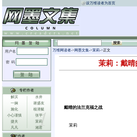
设万维读者为首页
万维网读者
->
网墨文集
->
茉莉
->正文
茉莉：戴晴
专栏作者
解滨
水井
一娴
谢盛友
戴晴的法兰克福之战
施化
核潜艇
小心谨慎
张平
捷夫
茉莉
茉莉
凡凡
湘君
专栏作者