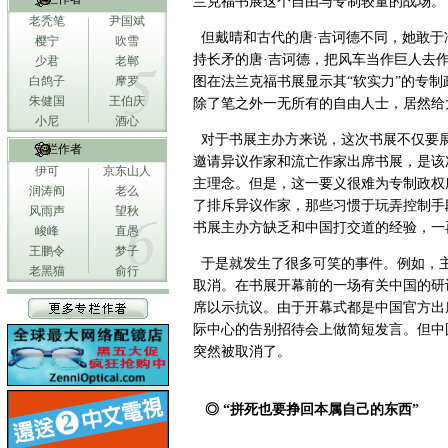
兰克福书展这个自由与专制较量的战场。
老秃笔
尹国斌
但戴晴和古代的唐·吉诃德不同，她敢于
樱宁
吹雪
持长矛的唐·吉诃德，把风车当作巨人去
少君
老郸
白鸽子
摩罗
图在法兰克福书展显示其“软实力”的专
朱健国
王伯庆
除了笔之外一无所有的自由人士，居然给
小尼
酒心
对于书展主办方来说，这次书展不仅要
专栏作者
邀请异议作家和流亡作家出席书展，是该
伊可
京东山人
主理念。但是，这一要义很难为专制政权
润涛阎
老么
了排斥异议作家，那些习惯于玩弄控制手
风雨声
望秋
书展主办方缺乏和中国打交道的经验，一
峻峰
直愚
王鹏令
梦子
于是就发生了很多可笑的事件。例如，
老黑猫
俞行
取消。在书展开幕前的一场有关中国的研
席以示抗议。由于开幕式都是中国官方出
际中心的告别招待会上做简短发言。但中
突然被取消了。
◎ “拼死也要挣回本属自己的东西”