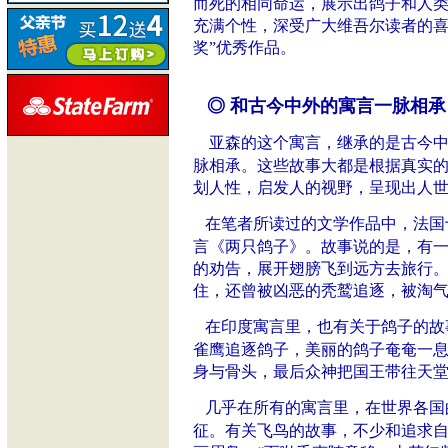
而死的相同命运，展示出鸽子和人
充满个性，深受广大维吾尔读者的喜
奖”优秀作品。
◎ 和古今中外的寓言一脉相承
亚森的这个寓言，继承的是古今中
脉相承。这些故事大都是根据真实
划人性，启发人的视野，呈现出人
在笔者所读过的文学作品中，法国
言《两只鸽子》。故事说的是，有
的劝告，展开翅膀飞到远方去旅行。
住，还曾被凶恶的秃鹫追逐，被淘
在印度寓言里，也有关于鸽子的故
雀鹰追逐鸽子，美丽的鸽子奄奄一
身与骨头，最后众神把国王带往天
几乎在所有的寓言里，在世界各国
征。有关飞鸟的故事，不少和追求