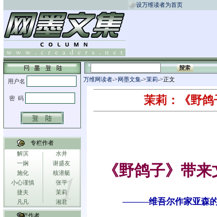
设万维读者为首页
万维网读者
->
网墨文集
->
茉莉
->正文
茉莉：《野鸽
专栏作者
解滨
水井
一娴
谢盛友
《野鸽子》带来
施化
核潜艇
小心谨慎
张平
捷夫
茉莉
———维吾尔作家亚森
凡凡
湘君
专栏作者