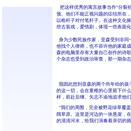
把这样优秀的寓言故事当作“分裂
顸。他们不能正视问题的症结所在
以枪杆子对付笔杆子。在这种文化
些古装戏，爱情剧，体现一些表面
身为少数民族作家，亚森受到非同
他找个人律师，也不容许他的家庭
森的电脑里存有大量自己创作的诗
个杂志也受到政治审查，那一期杂
我因此想到亚森的两个尚年幼的孩
的这一切，会在童稚的心里留下什
样，前赴后继、矢志不渝地追求他
“我们的周围，完全被野花绿草覆
阔草原。这里是河边的一块悬崖，
的清清河水，给我们演奏着亲切的摇