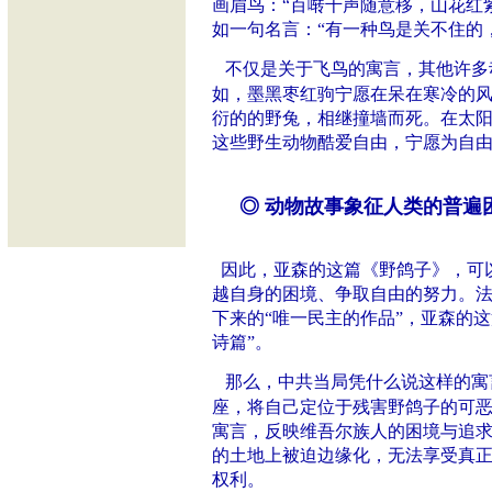
画眉鸟：“百啭千声随意移，山花红
如一句名言：“有一种鸟是关不住的
不仅是关于飞鸟的寓言，其他许多
如，墨黑枣红驹宁愿在呆在寒冷的
衍的的野兔，相继撞墙而死。在太
这些野生动物酷爱自由，宁愿为自
◎ 动物故事象征人类的普遍
因此，亚森的这篇《野鸽子》，可
越自身的困境、争取自由的努力。
下来的“唯一民主的作品”，亚森的
诗篇”。
那么，中共当局凭什么说这样的寓
座，将自己定位于残害野鸽子的可恶
寓言，反映维吾尔族人的困境与追
的土地上被迫边缘化，无法享受真
权利。