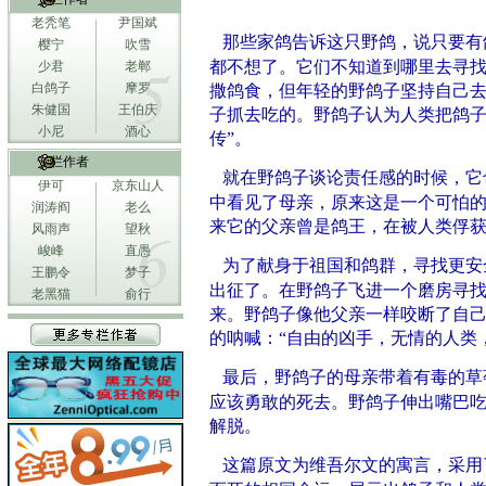
老秃笔
尹国斌
那些家鸽告诉这只野鸽，说只要有
樱宁
吹雪
都不想了。它们不知道到哪里去寻
少君
老郸
白鸽子
摩罗
撒鸽食，但年轻的野鸽子坚持自己
朱健国
王伯庆
子抓去吃的。野鸽子认为人类把鸽子
小尼
酒心
传”。
专栏作者
就在野鸽子谈论责任感的时候，它
伊可
京东山人
中看见了母亲，原来这是一个可怕
润涛阎
老么
来它的父亲曾是鸽王，在被人类俘
风雨声
望秋
峻峰
直愚
为了献身于祖国和鸽群，寻找更安
王鹏令
梦子
出征了。在野鸽子飞进一个磨房寻
老黑猫
俞行
来。野鸽子像他父亲一样咬断了自
的呐喊：“自由的凶手，无情的人类
最后，野鸽子的母亲带着有毒的草
应该勇敢的死去。野鸽子伸出嘴巴
解脱。
这篇原文为维吾尔文的寓言，采用