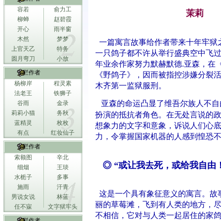
容若
俞力工
茉莉
柳蝉
赵碧霞
开心
雨半窗
木然
梦梦
一篇寓言故事给作者带来十年牢狱
上官天乙
特务
一只鸽子都不许从举行盛典空中飞
圆月弯刀
小放
年业余作家努力默赫默德.亚森，在《
专栏作者
《野鸽子》，因而被指控涉嫌分裂活
杨柳岸
程灵素
木齐第一监狱服刑。
法老王
铁狮子
亚森的命运凸显了维吾尔族人不自
谷雨
金录
莉莉小猫
务秋
扮演的抵抗者角色。在无处言说的
蓝精灵
枚枚
想象力的文字和意象，诉说人们心
有点
红妆仙子
力，令掌握国家机器的人感到惶恐
专栏作者
索额图
辛北
◎ “或让我去死，或给我自由！
细烟
王琰
水栀子
多事
施雨
汗青
这是一个具有象征意义的寓言。故
男说女说
林蓝
丽的草莓滩，飞到有人类的地方，
任不寐
文字狱牢头
不相信，它对与人类一起居住的家
专栏作者