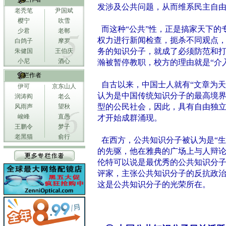
发涉及公共问题，从而维系民主自
老秃笔
尹国斌
樱宁
吹雪
而这种“公共”性，正是搞家天下的
少君
老郸
权力进行新闻检查，扼杀不同观点
白鸽子
摩罗
务的知识分子，就成了必须防范和
朱健国
王伯庆
小尼
酒心
瀚被暂停教职，校方的理由就是“介
专栏作者
自古以来，中国士人就有“文章为天
伊可
京东山人
认为是中国传统知识分子的最高境
润涛阎
老么
型的公民社会，因此，具有自由独
风雨声
望秋
峻峰
直愚
才开始成群涌现。
王鹏令
梦子
老黑猫
俞行
在西方，公共知识分子被认为是“生
的先驱，他在雅典的广场上与人辩论
伦特可以说是最优秀的公共知识分
评家，主张公共知识分子的反抗政
这是公共知识分子的光荣所在。