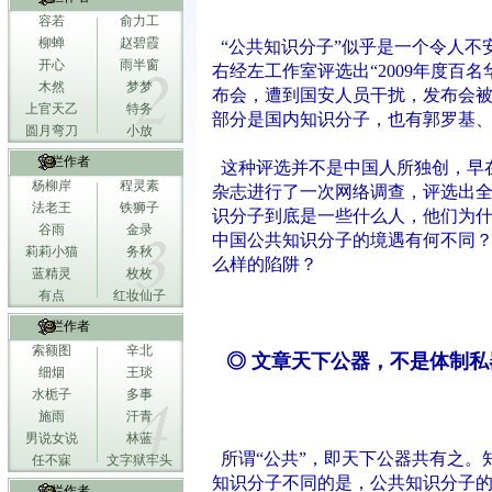
容若
俞力工
柳蝉
赵碧霞
“公共知识分子”似乎是一个令人不安
开心
雨半窗
右经左工作室评选出“2009年度百
木然
梦梦
布会，遭到国安人员干扰，发布会
上官天乙
特务
部分是国内知识分子，也有郭罗基
圆月弯刀
小放
专栏作者
这种评选并不是中国人所独创，早在
杨柳岸
程灵素
杂志进行了一次网络调查，评选出全
法老王
铁狮子
识分子到底是一些什么人，他们为
谷雨
金录
中国公共知识分子的境遇有何不同
莉莉小猫
务秋
么样的陷阱？
蓝精灵
枚枚
有点
红妆仙子
专栏作者
索额图
辛北
◎ 文章天下公器，不是体制私
细烟
王琰
水栀子
多事
施雨
汗青
男说女说
林蓝
所谓“公共”，即天下公器共有之。
任不寐
文字狱牢头
知识分子不同的是，公共知识分子
专栏作者