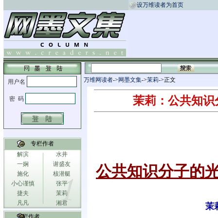
设万维读者为首页
万维网读者
->
网墨文集
->
茉莉
->正文
茉莉：公共知识
专栏作者
解滨
水井
一娴
谢盛友
公共知识分子的
施化
核潜艇
小心谨慎
张平
捷夫
茉莉
凡凡
湘君
茉
专栏作者